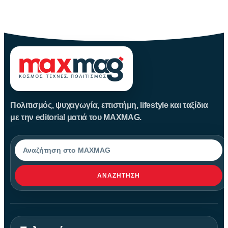
Καλοκαίρι αγαπημένο. Παραλίες, ξεκούραση και… ζέστη! Καμία
θερμοκρασία δε θα
Πολιτισμός, ψυχαγωγία, επιστήμη, lifestyle και ταξίδια
με την editorial ματιά του MAXMAG.
Αναζήτηση
ΑΝΑΖΉΤΗΣΗ