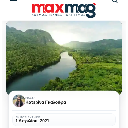
Αναζήτ
άρθρω
Καθημερινές
ΓΡΆΦΕΙ
Κατερίνα Γκαλούφα
τροφές
που
ΔΗΜΟΣΙΕΎΤΗΚΕ
1 Απριλίου, 2021
προκαλούν