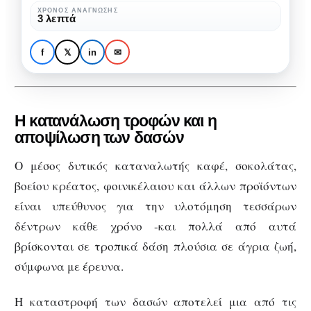
καταστροφή
ΧΡΌΝΟΣ ΑΝΆΓΝΩΣΗΣ
ΠΕΡΙΒΆΛΛΟΝ
3 λεπτά
των
Καθημερινές τροφές
δασών
που προκαλούν
f
𝕏
in
✉
καταστροφή των δασών
Η κατανάλωση τροφών και η
αποψίλωση των δασών
Ο μέσος δυτικός καταναλωτής καφέ, σοκολάτας,
βοείου κρέατος, φοινικέλαιου και άλλων προϊόντων
είναι υπεύθυνος για την υλοτόμηση τεσσάρων
δέντρων κάθε χρόνο -και πολλά από αυτά
βρίσκονται σε τροπικά δάση πλούσια σε άγρια ​​ζωή,
σύμφωνα με έρευνα.
Η καταστροφή των δασών αποτελεί μια από τις