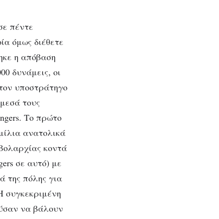
σε πέντε
ία όμως διέθετε
ηκε η απόβαση
00 δυνάμεις, οι
 τον υποστράτηγο
άμεσά τους
ngers. Το πρώτο
μίλια ανατολικά
οβολαρχίας κοντά
ers σε αυτό) με
ά της πόλης για
Η συγκεκριμένη
ούσαν να βάλουν