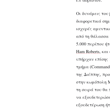
επ΄αόριστον.
Οι δυνάμεις του
διαφορετικά σημ
ισχυρές αμυντικ
από τη θάλασσα σ
5.000 περίπου ή
Ham Roberts
, κα
υπήρχαν επίσης 
τμήμα (Commando
της Διέππης, πρ
στην κωμόπολη Μ
τη σειρά του θα
να εξουδετερώσε
εξουδετέρωση ήτ