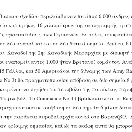
 βασικού σχεδίου περιλάμβαναν περίπου 6.000 άνδρες 
εία κατά μήκος 16 χιλιομέτρων της ακτογραμμής, η οπο
ές εγκαταστάσεις των Γερμανών. Εν τέλει, αποφασίστ
ε δύο ανατολικά και σε δύο δυτικά σημεία. Από τις 6.0
ταν Καναδοί της 2ης Καναδικής Μεραρχίας με διοικητή
ι οι εναπομείναντες 1.000 ήταν Βρετανοί κομάντος. Αν
15 Γάλλοι, και 50 Αμερικάνοι της δύναμης των Army Ra
 No 3) θα πραγματοποιούσε απόβαση σε δύο σημεία 8 
οκειμένου να σιγήσει τα πυροβόλα της παράκτιας πυρ
περνεβάλ. Το Commando No 4 ( βρίσκονταν και οι Rang
 πραγματοποιούσε απόβαση σε δύο σημεία 6 μίλια δυτικ
ι την παράκτια πυροβολαρχία κοντά στο Βαρανζβίλ. 
αν κρίσιμης σημασίας, καθώς τα σκάφη αυτά θα μπορ