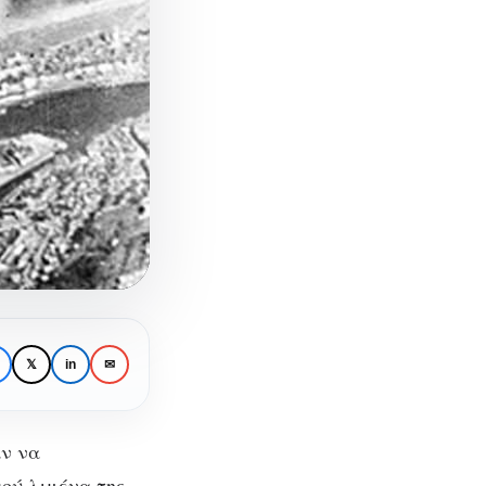
𝕏
in
✉
ν να
ού λιμένα της