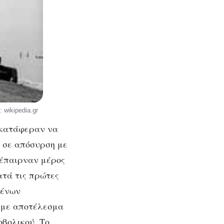
 wikipedia.gr
” κατάφεραν να
 σε απόσυρση με
 έπαιρναν μέρος
ατά τις πρώτες
μένων
 με αποτέλεσμα
οβολικού. Το