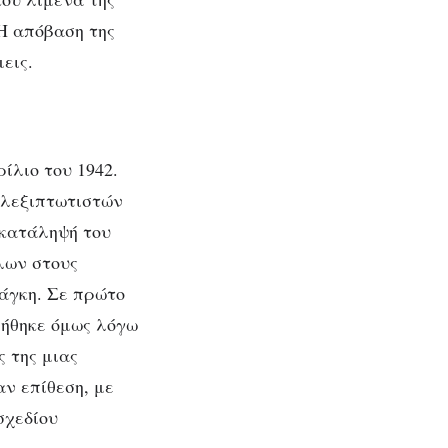
 Η απόβαση της
εις.
ίλιο του 1942.
αλεξιπτωτιστών
 κατάληψή του
λων στους
νάγκη. Σε πρώτο
λήθηκε όμως λόγω
 της μιας
αν επίθεση, με
σχεδίου