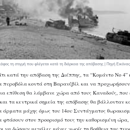
άφος τη στιγμή που φλέγεται κατά τη διάρκεια της απόβασης | Πηγή Εικόνας:
άτι κατά την απόβαση της Διέππης, τα “Κομάντο Νο 4
α πυροβόλα κοντά στη Βαρανζβίλ και να προχωρήσουν
ια επίθεση θα λάμβανε χώρα από τους Καναδούς, που
 και τα κεντρικά σημεία της απόβασης θα βάλλονταν κ
Τα άρματα μάχης όμως του 14ου Συντάγματος θωρακισ
 φτάσουν στον προορισμό τους την καθορισμένη ώρα,
οι να δώσουν μεγάλες μάχες χωρίς τη βοήθεια του πυρ