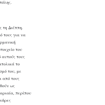
πόλης.
ς τη Διέππη.
ό τους για να
ερμανική
στοιχείο του
ό αυτούς τους
ατολικά το
μό του, με
ι από τους
θούν ως
καριαία, περίπου
άνδρες