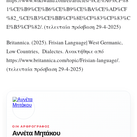
https://www.wikiwand.com/el/articles/%CE%A6%CF%8
1%CE%B9%CE%B6%CE%B9%CE%BA%CE%AD%CF
%82_%CE%B3%CE%BB%CF%8E%CF%83%CF%83%C
E%B5%CF%82/. (τελευταία πρόσβαση 29-4-2025)
Britannica. (2025). Frisian Language| West Germanic,
Low Countries, Dialectes. Ανακτήθηκε από
https://www.britannica.com/topic/Frisian-language/.
(τελευταία πρόσβαση 29-4-2025)
Ο/Η ΑΡΘΡΟΓΡΆΦΟΣ
Αννέτα Μητάκου