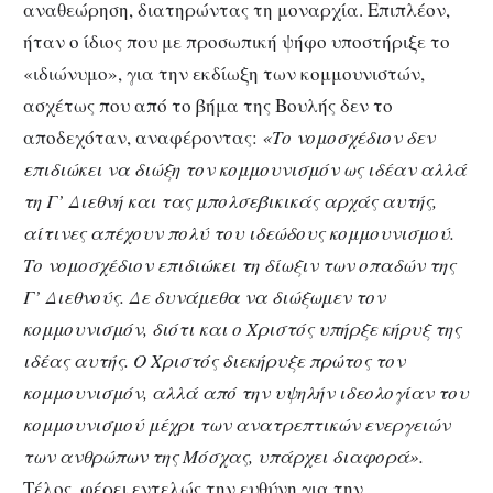
αναθεώρηση, διατηρώντας τη μοναρχία. Επιπλέον,
ήταν ο ίδιος που με προσωπική ψήφο υποστήριξε το
«ιδιώνυμο», για την εκδίωξη των κομμουνιστών,
ασχέτως που από το βήμα της Βουλής δεν το
αποδεχόταν, αναφέροντας:
«Το νομοσχέδιον δεν
επιδιώκει να διώξη τον κομμουνισμόν ως ιδέαν αλλά
τη Γ’ Διεθνή και τας μπολσεβικικάς αρχάς αυτής,
αίτινες απέχουν πολύ του ιδεώδους κομμουνισμού.
Το νομοσχέδιον επιδιώκει τη δίωξιν των οπαδών της
Γ’ Διεθνούς. Δε δυνάμεθα να διώξωμεν τον
κομμουνισμόν, διότι και ο Χριστός υπήρξε κήρυξ της
ιδέας αυτής. Ο Χριστός διεκήρυξε πρώτος τον
κομμουνισμόν, αλλά από την υψηλήν ιδεολογίαν του
κομμουνισμού μέχρι των ανατρεπτικών ενεργειών
των ανθρώπων της Μόσχας, υπάρχει διαφορά».
Τέλος, φέρει εντελώς την ευθύνη για την