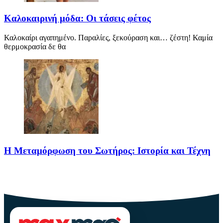
Καλοκαιρινή μόδα: Οι τάσεις φέτος
Καλοκαίρι αγαπημένο. Παραλίες, ξεκούραση και… ζέστη! Καμία
θερμοκρασία δε θα
Η Μεταμόρφωση του Σωτήρος: Ιστορία και Τέχνη
Η Μεταμόρφωση του Σωτήρος: Ιστορία και Έθιμα Στις 6
Αυγούστου