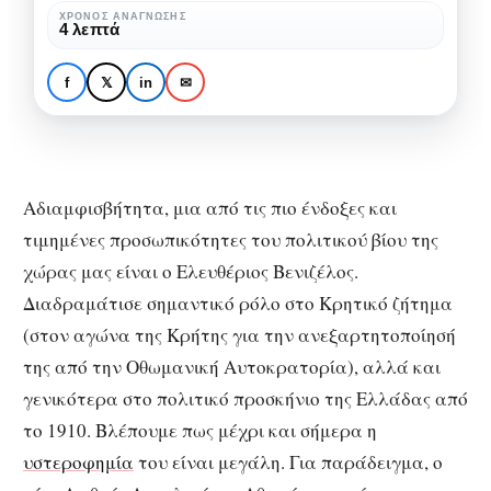
πολιτική
ΧΡΌΝΟΣ ΑΝΆΓΝΩΣΗΣ
ΙΣΤΟΡΊΑ
ΚΟΙΝΩΝΊΑ
ΠΟΛΙΤΙΣΜΌΣ
4 λεπτά
προσωπικότητα
Ελευθέριος Βενιζέλος:
Μια αμφιλεγόμενη
f
𝕏
in
✉
πολιτική
προσωπικότητα
Αδιαμφισβήτητα, μια από τις πιο ένδοξες και
τιμημένες προσωπικότητες του πολιτικού βίου της
χώρας μας είναι ο Ελευθέριος Βενιζέλος.
Διαδραμάτισε σημαντικό ρόλο στο Κρητικό ζήτημα
(στον αγώνα της Κρήτης για την ανεξαρτητοποίησή
της από την Οθωμανική Αυτοκρατορία), αλλά και
γενικότερα στο πολιτικό προσκήνιο της Ελλάδας από
το 1910. Βλέπουμε πως μέχρι και σήμερα η
υστεροφημία
του είναι μεγάλη. Για παράδειγμα, ο