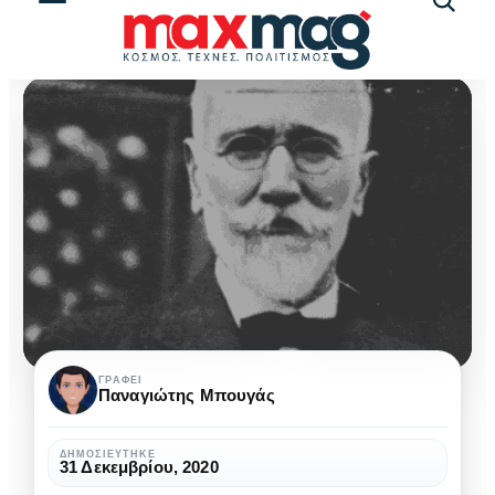
Αναζήτ
άρθρω
Ελευθέριος
ΓΡΆΦΕΙ
Παναγιώτης Μπουγάς
Βενιζέλος:
Μια
ΔΗΜΟΣΙΕΎΤΗΚΕ
31 Δεκεμβρίου, 2020
αμφιλεγόμενη