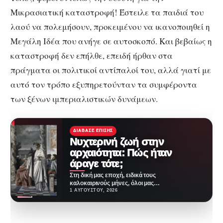
Μικρασιατική καταστροφή! Έστειλε τα παιδιά του
λαού να πολεμήσουν, προκειμένου να ικανοποιηθεί η
Μεγάλη Ιδέα που ανήγε σε αυτοσκοπό. Και βεβαίως η
καταστροφή δεν επήλθε, επειδή ήρθαν στα
πράγματα οι πολιτικοί αντίπαλοί του, αλλά γιατί με
αυτό τον τρόπο εξυπηρετούνταν τα συμφέροντα
των ξένων ιμπεριαλιστικών δυνάμεων.
ΔΙΆΒΑΣΕ ΕΠΊΣΗΣ
Νυχτερινή ζωή στην
αρχαιότητα: Πώς ήταν
άραγε τότε;
Στη δική μας εποχή, ειδικά τους
καλοκαιρινούς μήνες, όλοι μας
λίγο-πολύ βρίσκουμε ευκαιρίες
1 ΑΥΓΟΎΣΤΟΥ, 2026
να βγαίνουμε τα…