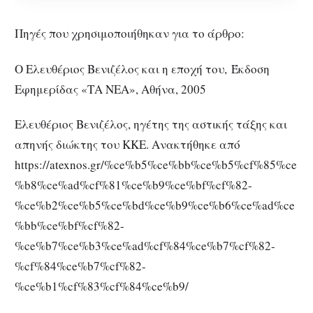
Πηγές που χρησιμοποιήθηκαν για το άρθρο:
Ο Ελευθέριος Βενιζέλος και η εποχή του, Έκδοση
Εφημερίδας «ΤΑ ΝΕΑ», Αθήνα, 2005
Ελευθέριος Βενιζέλος, ηγέτης της αστικής τάξης και
απηνής διώκτης του ΚΚΕ. Ανακτήθηκε από
https://atexnos.gr/%ce%b5%ce%bb%ce%b5%cf%85%ce
%b8%ce%ad%cf%81%ce%b9%ce%bf%cf%82-
%ce%b2%ce%b5%ce%bd%ce%b9%ce%b6%ce%ad%ce
%bb%ce%bf%cf%82-
%ce%b7%ce%b3%ce%ad%cf%84%ce%b7%cf%82-
%cf%84%ce%b7%cf%82-
%ce%b1%cf%83%cf%84%ce%b9/