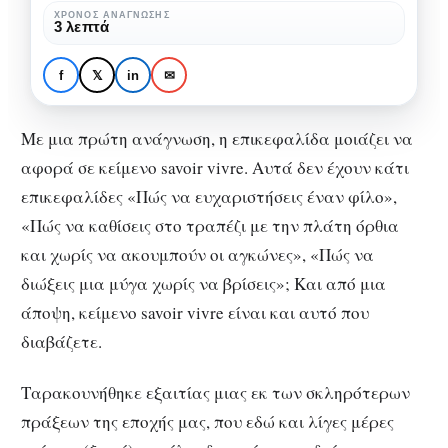
φίλο
ΧΡΌΝΟΣ ΑΝΆΓΝΩΣΗΣ
3 λεπτά
ΚΟΙΝΩΝΊΑ
ΠΟΛΙΤΙΣΜΌΣ
Πώς να ευχαριστήσεις
f
𝕏
in
✉
έναν φίλο
Με μια πρώτη ανάγνωση, η επικεφαλίδα μοιάζει να
αφορά σε κείμενο savoir vivre. Αυτά δεν έχουν κάτι
επικεφαλίδες «Πώς να ευχαριστήσεις έναν φίλο»,
«Πώς να καθίσεις στο τραπέζι με την πλάτη όρθια
και χωρίς να ακουμπούν οι αγκώνες», «Πώς να
διώξεις μια μύγα χωρίς να βρίσεις»; Και από μια
άποψη, κείμενο savoir vivre είναι και αυτό που
διαβάζετε.
Ταρακουνήθηκε εξαιτίας μιας εκ των σκληρότερων
πράξεων της εποχής μας, που εδώ και λίγες μέρες