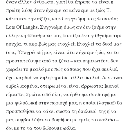
έναν άλλον άνθρωπο, γιατί θα έπρεπε να είναι η
πρώτη λύση όταν έχουμε να κάνουμε με ζώο; Τι
κάνει και την αξίζει, κατά τη γνώμη μας; Φασαρία;
Lots Of Laughs. Συγγνώμη όμως αν δεν ζούμε στην
ελληνική ύπαιθρο να μας ταράζει ένα γάβγισμα την
ησυχία, τι ακριβώς μας ενοχλεί; Ενοχλεί τα δικά μας
ζώα; Υποχρέωσή μας είναι, όταν έχουμε ζώα, να τα
προστατεύουμε από τα ξένα – και σημειωτέον, δεν
χωράει το μυαλό μου πώς κάποιος που έχει σκυλιά,
έχει καρδιά να δηλητηριάσει άλλα σκυλιά. Δεν είναι
εμβολιασμένα, στειρωμένα, είναι άρρωστα; Ικανοί
είμαστε, πρώτα από όλα, να έρθουμε σε επαφή με
μια φιλοζωική στην περιοχή μας, η οποία (λογικά) θα
προσπαθήσει να κάνει σωστά τη δουλειά της ή να
μας συμβουλέψει να βοηθήσουμε εμείς το σκυλάκι –
όχι με το να του δώσουμε φόλα.