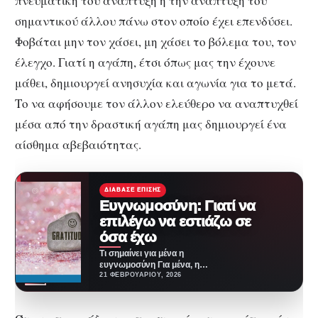
πνευματική του ανάπτυξη ή την ανάπτυξη του
σημαντικού άλλου πάνω στον οποίο έχει επενδύσει.
Φοβάται μην τον χάσει, μη χάσει το βόλεμα του, τον
έλεγχο. Γιατί η αγάπη, έτσι όπως μας την έχουνε
μάθει, δημιουργεί ανησυχία και αγωνία για το μετά.
Το να αφήσουμε τον άλλον ελεύθερο να αναπτυχθεί
μέσα από την δραστική αγάπη μας δημιουργεί ένα
αίσθημα αβεβαιότητας.
ΔΙΆΒΑΣΕ ΕΠΊΣΗΣ
Eυγνωμοσύνη: Γιατί να
επιλέγω να εστιάζω σε
όσα έχω
Τι σημαίνει για μένα η
ευγνωμοσύνη Για μένα, η
ευγνωμοσύνη δεν είναι απλώς
21 ΦΕΒΡΟΥΑΡΊΟΥ, 2026
μια λέξη. Είναι…