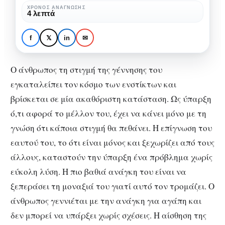
προβλήματα
ΧΡΌΝΟΣ ΑΝΆΓΝΩΣΗΣ
ΚΟΙΝΩΝΙΚΉ ΨΥΧΟΛΟΓΊΑ
ΨΥΧΟΛΟΓΊΑ
4 λεπτά
της
Αγάπη: Η απάντηση
ανθρώπινης
στα προβλήματα της
f
𝕏
in
✉
ύπαρξης
ανθρώπινης ύπαρξης
Ο άνθρωπος τη στιγμή της γέννησης του
εγκαταλείπει τον κόσμο των ενστίκτων και
βρίσκεται σε μία ακαθόριστη κατάσταση. Ως ύπαρξη
ό,τι αφορά το μέλλον του, έχει να κάνει μόνο με τη
γνώση ότι κάποια στιγμή θα πεθάνει. Η επίγνωση του
εαυτού του, το ότι είναι μόνος και ξεχωρίζει από τους
άλλους, καταστούν την ύπαρξη ένα πρόβλημα χωρίς
εύκολη λύση.
Η πιο βαθιά ανάγκη του είναι να
ξεπεράσει τη μοναξιά του γιατί αυτό τον τρομάζει. Ο
άνθρωπος γεννιέται με την ανάγκη για αγάπη και
δεν μπορεί να υπάρξει χωρίς σχέσεις. Η αίσθηση της