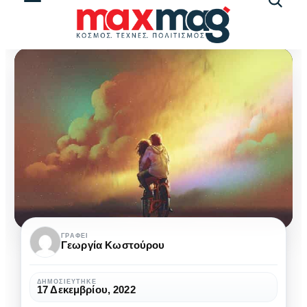
Αναζήτ
άρθρω
Αγάπη:
ΓΡΆΦΕΙ
Γεωργία Κωστούρου
Η
απάντηση
ΔΗΜΟΣΙΕΎΤΗΚΕ
17 Δεκεμβρίου, 2022
στα