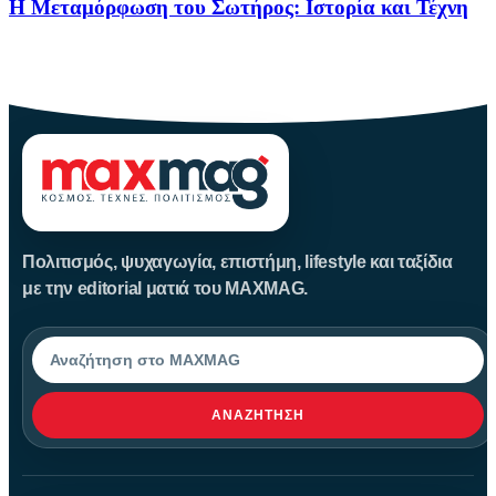
Η Μεταμόρφωση του Σωτήρος: Ιστορία και Τέχνη
Η Μεταμόρφωση του Σωτήρος: Ιστορία και Έθιμα Στις 6
Αυγούστου
Πολιτισμός, ψυχαγωγία, επιστήμη, lifestyle και ταξίδια
με την editorial ματιά του MAXMAG.
Αναζήτηση
ΑΝΑΖΉΤΗΣΗ