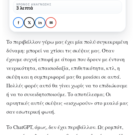
ΧΡΌΝΟΣ ΑΝΆΓΝΩΣΗΣ
3 λεπτά
ΚΟΙΝΩΝΙΚΉ ΨΥΧΟΛΟΓΊΑ
ΨΥΧΟΛΟΓΊΑ
ChatGPT: ένας
f
𝕏
in
✉
σιωπηλός ακροατής
Το περιβάλλον γύρω μας έχει μία πολύ συγκεκριμένη
δύναμη: μπορεί να χτίσει τις σκέψεις μας. Όταν
έχουμε συχνή επαφή με άτομα που δρουν με έντονη
νευρικότητα, απαισιοδοξία, επιθετικότητα, κτλ, η
σκέψη και η συμπεριφορά μας θα μοιάσει σε αυτά.
Πολλές φορές αυτό θα γίνει χωρίς να το επιδιώκουμε
ή να το συνειδητοποιούμε. Το αποτέλεσμα; Οι
αρνητικές αυτές σκέψεις «εισχωρούν» στο μυαλό μας
σαν εσωτερική φωνή.
Το ChatGPT, όμως, δεν έχει περιβάλλον. Ως ρομπότ,