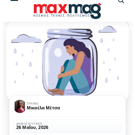
Αναζήτ
άρθρω
ChatGPT:
ΓΡΆΦΕΙ
Μικαέλα Μέτσα
ένας
σιωπηλός
ΔΗΜΟΣΙΕΎΤΗΚΕ
26 Μαΐου, 2026
ακροατής