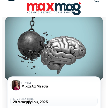
Αναζήτ
άρθρω
Μετατραυματικό
ΓΡΆΦΕΙ
Μικαέλα Μέτσα
Στρες:
όλα
ΔΗΜΟΣΙΕΎΤΗΚΕ
29 Δεκεμβρίου, 2025
όσα