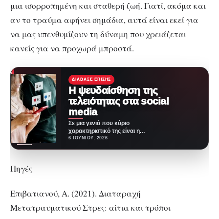
μια ισορροπημένη και σταθερή ζωή. Γιατί, ακόμα και
αν το τραύμα αφήνει σημάδια, αυτά είναι εκεί για
να μας υπενθυμίζουν τη δύναμη που χρειάζεται
κανείς για να προχωρά μπροστά.
ΔΙΆΒΑΣΕ ΕΠΊΣΗΣ
Η ψευδαίσθηση της
τελειότητας στα social
media
Σε μια γενιά που κύριο
χαρακτηριστικό της είναι η
τεχνολογία, ο εθισμός σε αυτήν
6 ΙΟΥΝΊΟΥ, 2026
είναι όλο…
Πηγές
Επιβατιανού, Α. (2021). Διαταραχή
Μετατραυματικού Στρες: αίτια και τρόποι