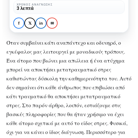
πρέπει
ΧΡΌΝΟΣ ΑΝΆΓΝΩΣΗΣ
ΚΟΙΝΩΝΙΚΉ ΨΥΧΟΛΟΓΊΑ
ΧΩΡΊΣ ΚΑΤΗΓΟΡΊΑ
ΨΥΧΟΛΟΓΊΑ
3 λεπτά
να
Μετατραυματικό Στρες:
γνωρίζουμε
όλα όσα πρέπει να
f
𝕏
in
✉
γνωρίζουμε
Όταν συμβαίνει κάτι αναπάντεχο και οδυνηρό, ο
εγκέφαλος μας λειτουργεί με μοναδικούς τρόπους.
Ένα άτομο που βιώνει μια απώλεια ή ένα ατύχημα
μπορεί να αποκτήσει μετατραυματικό στρες
καθιστώντας δύσκολη την καθημερινότητα του. Αυτό
δεν σημαίνει ότι κάθε άνθρωπος που επιβιώσει από
κάτι τραυματικό θα αποκτήσει μετατραυματικό
στρες. Στο παρόν άρθρο, λοιπόν, εστιάζουμε στις
βασικές πληροφορίες που θα ήταν χρήσιμο να έχει
κάθε άτομο σχετικά με αυτό το είδος στρες. Φυσικά,
όχι για να κάνει ο ίδιος διάγνωση. Περισσότερο για