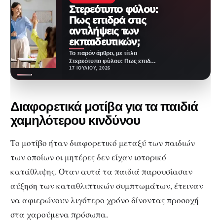
Στερεότυπο φύλου:
Πως επιδρά στις
αντιλήψεις των
εκπαιδευτικών;
Το παρόν άρθρο, με τίτλο
Στερεότυπο φύλου: Πως επιδρά
στις αντιλήψεις των
17 ΙΟΥΛΊΟΥ, 2026
εκπαιδευτικών; θα παρουσιάσει
μια…
Διαφορετικά μοτίβα για τα παιδιά
χαμηλότερου κινδύνου
Το μοτίβο ήταν διαφορετικό μεταξύ των παιδιών
των οποίων οι μητέρες δεν είχαν ιστορικό
κατάθλιψης. Όταν αυτά τα παιδιά παρουσίασαν
αύξηση των καταθλιπτικών συμπτωμάτων, έτειναν
να αφιερώνουν λιγότερο χρόνο δίνοντας προσοχή
στα χαρούμενα πρόσωπα.