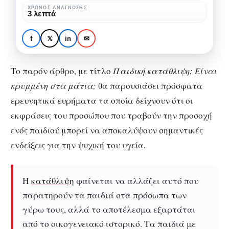
στα
ΧΡΌΝΟΣ ΑΝΆΓΝΩΣΗΣ
ΨΥΧΟΛΟΓΊΑ
ΨΥΧΟΛΟΓΊΑ ΣΤΗΝ ΠΑΙΔΙΚΉ ΗΛΙΚΊΑ
3 λεπτά
μάτια;
Παιδική κατάθλιψη:
Είναι κρυμμένη στα
f
𝕏
in
✉
μάτια;
Το παρόν άρθρο, με τίτλο
Παιδική κατάθλιψη: Είναι
κρυμμένη στα μάτια;
θα παρουσιάσει πρόσφατα
ερευνητικά ευρήματα τα οποία δείχνουν ότι οι
εκφράσεις του προσώπου που τραβούν την προσοχή
ενός παιδιού μπορεί να αποκαλύψουν σημαντικές
ενδείξεις για την ψυχική του υγεία.
Η
κατάθλιψη
φαίνεται να αλλάζει αυτό που
παρατηρούν τα παιδιά στα πρόσωπα των
γύρω τους, αλλά το αποτέλεσμα εξαρτάται
από το οικογενειακό ιστορικό. Τα παιδιά με