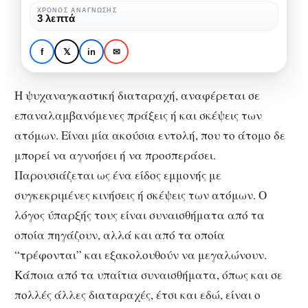
που
ΧΡΌΝΟΣ ΑΝΆΓΝΩΣΗΣ
ΨΥΧΟΛΟΓΊΑ
3 λεπτά
μας
Ψυχαναγκαστική
απορροφούν
διαταραχή: Οι εμμονές
f
𝕏
in
✉
που μας απορροφούν
Η ψυχαναγκαστική διαταραχή, αναφέρεται σε
επαναλαμβανόμενες πράξεις ή και σκέψεις των
ατόμων. Είναι μία ακούσια εντολή, που το άτομο δε
μπορεί να αγνοήσει ή να προσπεράσει.
Παρουσιάζεται ως ένα είδος εμμονής με
συγκεκριμένες κινήσεις ή σκέψεις των ατόμων. Ο
λόγος ύπαρξής τους είναι συναισθήματα από τα
οποία πηγάζουν, αλλά και από τα οποία
“τρέφονται” και εξακολουθούν να μεγαλώνουν.
Κάποια από τα υπαίτια συναισθήματα, όπως και σε
πολλές άλλες διαταραχές, έτσι και εδώ, είναι ο