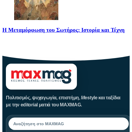
Η Μεταμόρφωση του Σωτήρος: Ιστορία και Τέχνη
Η Μεταμόρφωση του Σωτήρος: Ιστορία και Έθιμα Στις 6
Αυγούστου
Πολιτισμός, ψυχαγωγία, επιστήμη, lifestyle και ταξίδια
με την editorial ματιά του MAXMAG.
Αναζήτηση