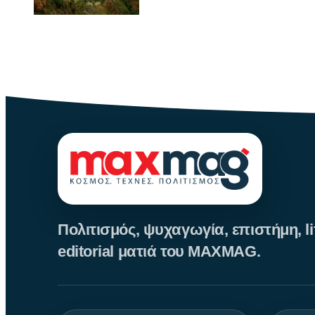
Λα Γκομέρα: Το νησί των σφυριγμάτων
Πηγή: media.houseandgarden.co.ukΜακριά από τα πολύβουα θέρετρα 
Πολιτισμός, ψυχαγωγία, επιστήμη, lif
editorial ματιά του MAXMAG.