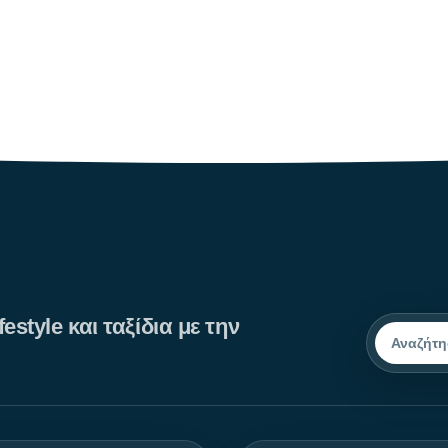
και τις κοσμοπολίτικες εικόνες
estyle και ταξίδια με την
Αναζήτησ