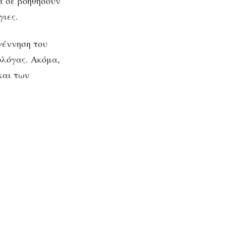
α σε βοηθήσουν
γιες.
γέννηση του
φλόγας. Ακόμα,
και των