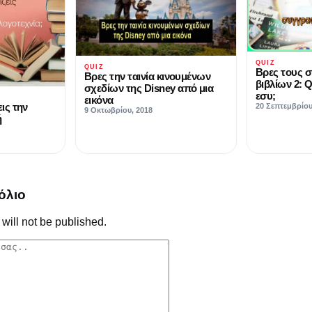
QUIZ
QUIZ
Βρες τους 
Βρες την ταινία κινουμένων
βιβλίων 2: Q
σχεδίων της Disney από μια
εσυ;
εικόνα
ις την
20 Σεπτεμβρίου
9 Οκτωβρίου, 2018
ή
όλιο
will not be published.