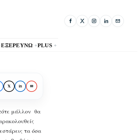
ΕΞΕΡΕΥΝΩ
PLUS
+
+
+
:
𝕏
in
✉
 τότε μάλλον θα
παρακολουθείς
τεστάρεις τα όσα