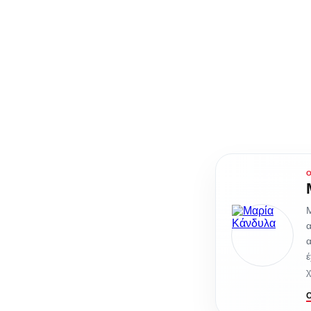
Μ
α
α
έ
χ