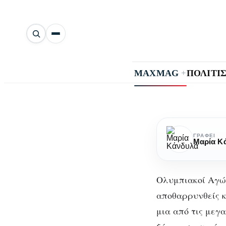
Αναζήτηση
άρθρων
+
MAXMAG
ΠΟΛΙΤΙ
Ολυμπιακοί
Αγώνες:
ΓΡΆΦΕΙ
Μαρία Κ
Θυμάσαι
αρκετά
;
Ολυμπιακοί Αγών
αποθαρρυνθείς κ
μια από τις μεγ