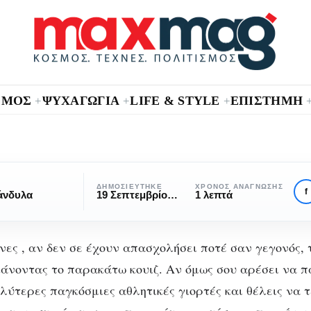
ΣΜΟΣ
ΨΥΧΑΓΩΓΙΑ
LIFE & STYLE
ΕΠΙΣΤΗΜΗ
+
+
+
QUIZ
ΑΘΛΗΤΙΣΜΌΣ
Ολυμπιακοί Αγώνες
ΔΗΜΟΣΙΕΎΤΗΚΕ
ΧΡΌΝΟΣ ΑΝΆΓΝΩΣΗΣ
f
άνδυλα
19 Σεπτεμβρίου, 2016
1 λεπτά
Θυμάσαι αρκετά ;
ες , αν δεν σε έχουν απασχολήσει ποτέ σαν γεγονός,
άνοντας το παρακάτω κουιζ. Αν όμως σου αρέσει να 
αλύτερες παγκόσμιες αθλητικές γιορτές και θέλεις να 