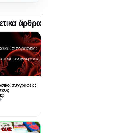
ετικά άρθρα
σικοί συγγραφείς:
 τους
ς;
20