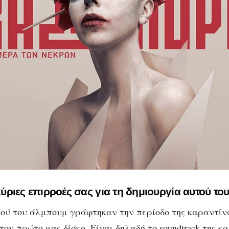
 κύριες επιρροές σας για τη δημιουργία αυτού τ
ού του άλμπουμ γράφτηκαν την περίοδο της καραντίν
ον πρώτο μας δίσκο. Είναι δηλαδή το soundtrack της κ