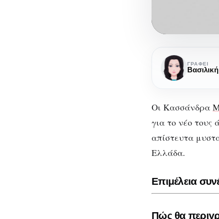
Κασσάνδρα
“Στη
ΓΡΆΦΕΙ
Μέρα
Των
Νεκρών”
Οι Κασσάνδρα
M
Κα
για το νέο τους
απίστευτα μυστα
Ελλάδα.
Επιμέλεια συν
Πώς θα περιγρ