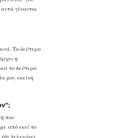
ό αυτά γίνονται
ινά. Το δεύτερο
άρχει η
ικά το δεύτερο
ία μας εκείνη
ών”;
τή που
με από εκεί το
 ότι τελειώνει