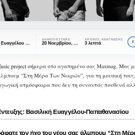
:
ΔΗΜΟΣΙΕΎΤΗΚΕ
ΧΡΌΝΟΣ ΑΝΆΓΝΩΣΗΣ
f
Βασιλική Ευαγγέλου Παπαθανασίου
20 Νοεμβρίου, 2023
3 λεπτά
usic project
σήμερα στο αγαπημένο σας Maxmag. Μας μι
ΜΟΥΣΙΚΉ
ΣΥΝΕΝΤΕΎΞΕΙΣ
σσάνδρα: “Στη Μ
 άλμπουμ “Στη Μέρα Των Νεκρών”, για τη μουσική τους,
γωγική ατμόσφαιρα που δεν τη συναντάς πουθενά αλ
Των Νεκρών”
έντευξης: Βασιλική Ευαγγέλου-Παπαθανασίου
άφατε τον ήχο του νέου σας άλμπουμ “Στη Μέ