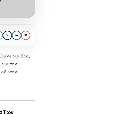
𝕏
in
✉
λάνε για όλα,
έρα
 για την
λού στην
ρα Των