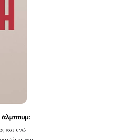
ου άλμπουμ;
ας και ενώ
αραντίνας για