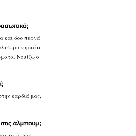
προσωπικό;
τα και όσο περνά
αλύτερο κομμάτι
σματα. Νομίζω ο
ί;
στην καρδιά μας,
.
ο σας άλμπουμ;
κριτικές που