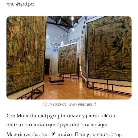
της Φεράρα.
Πηγή εικόνας: www.inferrara.it
Στο Μουσείο υπάρχει μία συλλογή που εκθέτει
σπάνια και πολύτιμα έργα από τον πρώιμο
ο
Μεσαίωνα έως το 19
αιώνα. Επίσης, ο επισκέπτης