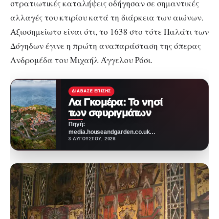
στρατιωτικές καταλήψεις οδήγησαν σε σημαντικές
αλλαγές του κτιρίου κατά τη διάρκεια των αιώνων.
Αξιοσημείωτο είναι ότι, το 1638 στο τότε Παλάτι των
Δόγηδων έγινε η πρώτη αναπαράσταση της όπερας
Ανδρομέδα του Μιχαήλ Άγγελου Ρόσι.
ΔΙΆΒΑΣΕ ΕΠΊΣΗΣ
Λα Γκομέρα: Το νησί
των σφυριγμάτων
Πηγή:
media.houseandgarden.co.ukΜακριά
από τα πολύβουα θέρετρα και τις
3 ΑΥΓΟΎΣΤΟΥ, 2026
κοσμοπολίτικες εικόνες που
συχνά συνοδεύουν τα Κανάρια
Νησιά,…