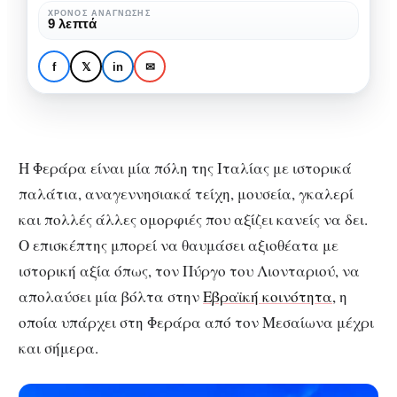
Ιταλίας
ΧΡΌΝΟΣ ΑΝΆΓΝΩΣΗΣ
ΕΞΩΤΕΡΙΚΌ
ΤΑΞΊΔΙΑ
9 λεπτά
με
Φεράρα: η πόλη της
την
Ιταλίας με την παλιά
f
𝕏
in
✉
παλιά
αρχιτεκτονική.
αρχιτεκτονική.
Η Φεράρα είναι μία πόλη της Ιταλίας με ιστορικά
παλάτια, αναγεννησιακά τείχη, μουσεία, γκαλερί
και πολλές άλλες ομορφιές που αξίζει κανείς να δει.
Ο επισκέπτης μπορεί να θαυμάσει αξιοθέατα με
ιστορική αξία όπως, τον Πύργο του Λιονταριού, να
απολαύσει μία βόλτα στην
Εβραϊκή κοινότητα
, η
οποία υπάρχει στη Φεράρα από τον Μεσαίωνα μέχρι
και σήμερα.