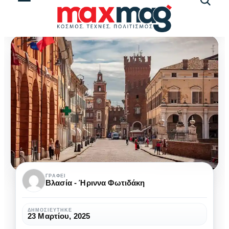
Αναζήτ
άρθρω
Φεράρα:
ΓΡΆΦΕΙ
Βλασία - Ήριννα Φωτιδάκη
η
πόλη
ΔΗΜΟΣΙΕΎΤΗΚΕ
23 Μαρτίου, 2025
της