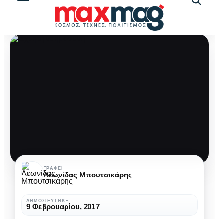
Αναζήτ
άρθρω
H
ΓΡΆΦΕΙ
Λεωνίδας Μπουτσικάρης
τεχνητή
νοημοσύνη
ΔΗΜΟΣΙΕΎΤΗΚΕ
9 Φεβρουαρίου, 2017
θα