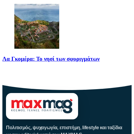
Λα Γκομέρα: Το νησί των σφυριγμάτων
Πηγή: media.houseandgarden.co.ukΜακριά από τα πολύβουα
θέρετρα και τις κοσμοπολίτικες εικόνες
Πολιτισμός, ψυχαγωγία, επιστήμη, lifestyle και ταξίδια