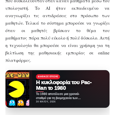
που δυσκολεύονταν όταν κάναν μαθήματα μέσω του
υπολογιστή. Το AI ήταν εκπαιδευμένο να
αναγνωρίζει τις αντιδράσεις στο πρόσωπο των
μαθητών. Τελικά το σύστημα μπορούσε να γνωρίζει
όταν οι μαθητές βρίσκαν το θέμα του
μαθήματος πάρα πολύ εύκολο ή πολύ δύσκολο. Αυτή
η τεχνολογία θα μπορούσε να είναι χρήσιμη για τη
βελτίωση της μαθησιακής εμπειρίας σε online
πλατφόρμες.
ΔΙΆΒΑΣΕ ΕΠΊΣΗΣ
Η κυκλοφορία του Pac-
Man το 1980
Το 1980 αποτέλεσε μια χρονιά-
σταθμό για τη βιομηχανία των
βιντεοπαιχνιδιών, καθώς τότε
30 ΜΑΪ́ΟΥ, 2026
κυκλοφόρησε το θρυλικό Pac-
Man.…