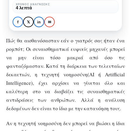
καταλάβει
ΧΡΌΝΟΣ ΑΝΆΓΝΩΣΗΣ
ΤΕΧΝΟΛΟΓΊΑ
4 λεπτά
ποτέ
H τεχνητή νοημοσύνη
τα
θα καταλάβει ποτέ τα
f
𝕏
in
✉
ανθρώπινα
ανθρώπινα
συναισθήματα;
συναισθήματα;
Πώς θα αισθανόσασταν εάν ο γιατρός σας ήταν ένα
ρομπότ; Οι συναισθηματικά ευφυείς μηχανές μπορεί
να μην είναι τόσο μακριά από όσο τις
φανταζόμασταν. Κατά τη διάρκεια των τελευταίων
δεκαετιών, η τεχνητή νοημοσύνη(ΑΙ ή Artifficial
Intelligence), έχει αρχίσει να γίνεται όλο και
καλύτερη στο να διαβάζει τις συναισθηματικές
αντιδράσεις των ανθρώπων. Αλλά η ανάλυση
δεδομένων δεν είναι το ίδιο με την κατανόηση τους.
Αν η τεχνητή νοημοσύνη δεν μπορεί να βιώσει η ίδια