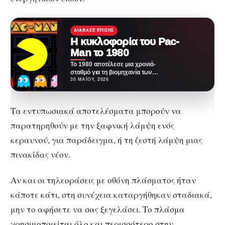
ΔΙΆΒΑΣΕ ΕΠΊΣΗΣ
Η κυκλοφορία του Pac-
Man το 1980
Το 1980 αποτέλεσε μια χρονιά-
σταθμό για τη βιομηχανία των
βιντεοπαιχνιδιών, καθώς τότε
30 ΜΑΪ́ΟΥ, 2026
κυκλοφόρησε το θρυλικό Pac-
Man.…
Τα εντυπωσιακά αποτελέσματα μπορούν να
παρατηρηθούν με την ξαφνική λάμψη ενός
κεραυνού, για παράδειγμα, ή τη ζεστή λάμψη μιας
πινακίδας νέον.
Αν και οι τηλεοράσεις με οθόνη πλάσματος ήταν
κάποτε κάτι, στη συνέχεια καταργήθηκαν σταδιακά,
μην το αφήσετε να σας ξεγελάσει. Το πλάσμα
χρησιμοποιείται όλο και περισσότερο στην