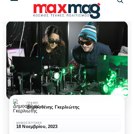
Αναζήτ
άρθρω
Οι
ΓΡΆΦΕΙ
Δημοσθένης Γκερλιώτης
επιστήμονες
αναπτύσσουν
ΔΗΜΟΣΙΕΎΤΗΚΕ
18 Νοεμβρίου, 2023
τεχνολογία