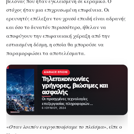
βελόνας που ήταν εγκλεισμένη σε κεραμικό. Ο
στόχος ήταν μια επιχρυσωμένη επιφάνεια. Οι
ερευνητές επέλεξαν τον χρυσό επειδή είναι αδρανής
και όσο το δυνατόν περισσότερο, ήθελαν να
αποφύγουν την επιφανειακή χάραξη από την
εστιασμένη δέσμη, η οποία θα μπορούσε να
παραμορφώσει τα αποτελέσματα.
ΔΙΆΒΑΣΕ ΕΠΊΣΗΣ
Τηλεπικοινωνίες
γρήγορες, βιώσιμες και
ασφαλής
Οι προηγμένες τεχνολογίες
επεξεργασίας πληροφοριών
προσφέρουν πιο πράσινες
6 ΙΟΥΝΊΟΥ, 2024
τηλεπικοινωνίες και ισχυρή
ασφάλεια δεδομένων για
εκατομμύρια, αποκάλυψε…
«
Όταν λοιπόν ενεργοποιήσαμε το πλάσμα
», είπε ο