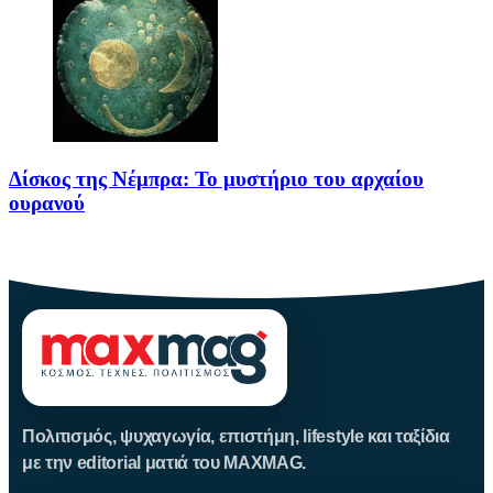
Δίσκος της Νέμπρα: Το μυστήριο του αρχαίου
ουρανού
Πριν από περίπου 3.600 χρόνια, άνθρωποι της Εποχής του Χαλκού
Πολιτισμός, ψυχαγωγία, επιστήμη, lifestyle και ταξίδια
με την editorial ματιά του MAXMAG.