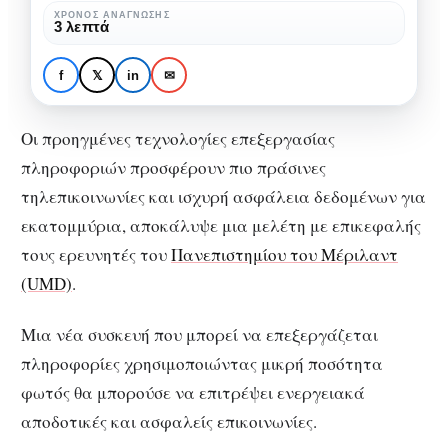
ασφαλής
ΧΡΌΝΟΣ ΑΝΆΓΝΩΣΗΣ
ΤΕΧΝΟΛΟΓΊΑ
3 λεπτά
Τηλεπικοινωνίες
γρήγορες, βιώσιμες και
f
𝕏
in
✉
ασφαλής
Οι προηγμένες τεχνολογίες επεξεργασίας
πληροφοριών προσφέρουν πιο πράσινες
τηλεπικοινωνίες και ισχυρή ασφάλεια δεδομένων για
εκατομμύρια, αποκάλυψε μια μελέτη με επικεφαλής
τους ερευνητές του
Πανεπιστημίου του Μέριλαντ
(UMD)
.
Μια νέα συσκευή που μπορεί να επεξεργάζεται
πληροφορίες χρησιμοποιώντας μικρή ποσότητα
φωτός θα μπορούσε να επιτρέψει ενεργειακά
αποδοτικές και ασφαλείς επικοινωνίες.