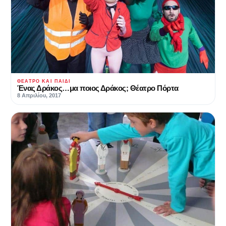
ΘΈΑΤΡΟ ΚΑΙ ΠΑΙΔΊ
Ένας Δράκος…μα ποιος Δράκος; Θέατρο Πόρτα
8 Απριλίου, 2017