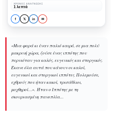
Σκουριασμένη
Ο Ιππότης με τη
ΧΡΌΝΟΣ ΑΝΆΓΝΩΣΗΣ
1 λεπτά
Πανοπλία
Σκουριασμένη Πανοπλία
από
από το Θέατρο Μαριονέτας
f
𝕏
in
✉
το
Γκότση
Θέατρο
Μαριονέτας
Γκότση
«Μια φορά κι έναν παλιό καιρό, σε μια πολύ
μακρινή χώρα, ζούσε ένας ιππότης που
περνιόταν για καλός, ευγενικός και στοργικός.
Έκανε όλα αυτά που κάνουν οι καλοί,
ευγενικοί και στοργικοί ιππότες. Πολεμούσε,
εχθρούς που ήταν κακοί, τρισάθλιοι,
μοχθηροί…». Ήταν ο Ιππότης με τη
σκουριασμένη πανοπλία…