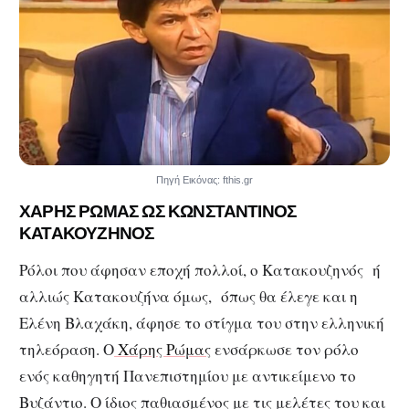
Πηγή Εικόνας: fthis.gr
ΧΑΡΗΣ ΡΩΜΑΣ ΩΣ ΚΩΝΣΤΑΝΤΙΝΟΣ
ΚΑΤΑΚΟΥΖΗΝΟΣ
Ρόλοι που άφησαν εποχή πολλοί, ο Κατακουζηνός ή
αλλιώς Κατακουζήνα όμως, όπως θα έλεγε και η
Ελένη Βλαχάκη, άφησε το στίγμα του στην ελληνική
τηλεόραση. Ο
Χάρης Ρώμας
ενσάρκωσε τον ρόλο
ενός καθηγητή Πανεπιστημίου με αντικείμενο το
Βυζάντιο. Ο ίδιος παθιασμένος με τις μελέτες του και