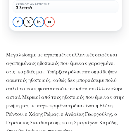
Έλληνες
ΧΡΌΝΟΣ ΑΝΆΓΝΩΣΗΣ
TV PEOPLE
VINTAGETV
3 λεπτά
ηθοποιούς
Ρόλοι που σημάδεψαν
τους Έλληνες
f
𝕏
in
✉
ηθοποιούς
Μεγαλώσαμε με αγαπημένες ελληνικές σειρές και
αγαπημένους ηθοποιούς που έμειναν χαραγμένοι
στις καρδιές μας. Υπήρξαν ρόλοι που σημάδεψαν
αρκετούς ηθοποιούς, καθώς δεν μπορούσαμε πολύ
απλά να τους φανταστούμε σε κάποιον άλλον πλην
αυτού. Μερικοί από τους ηθοποιούς που έμειναν στην
μνήμη μας με συγκεκριμένο τρόπο είναι η Ελένη
Ράντου, ο Χάρης Ρώμας, ο Ανδρέας Γεωργούλης, ο
Γεράσιμος Σκιαδιαρέσης και η Σμαράγδα Καρύδη,
όπως θα δούμε και παρακάτω.