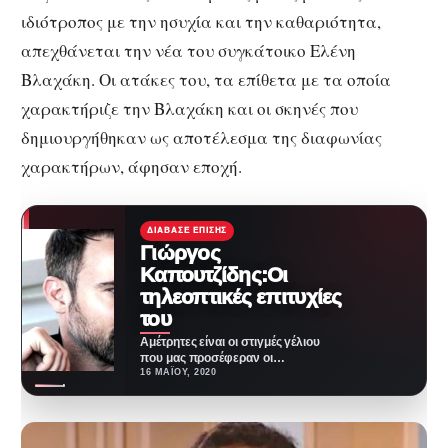
ιδιότροπος με την ησυχία και την καθαριότητα,
απεχθάνεται την νέα του συγκάτοικο Ελένη
Βλαχάκη. Οι ατάκες του, τα επίθετα με τα οποία
χαρακτήριζε την Βλαχάκη και οι σκηνές που
δημιουργήθηκαν ως αποτέλεσμα της διαφωνίας
χαρακτήρων, άφησαν εποχή.
ΔΙΆΒΑΣΕ ΕΠΊΣΗΣ
Γιώργος
Καπουτζίδης:Οι
τηλεοπτικές επιτυχίες
του
Αμέτρητες είναι οι στιγμές γέλιου
που μας προσέφεραν οι
τηλεοπτικές σειρές του Γιώργου
16 ΜΑΪ́ΟΥ, 2020
Καπουτζίδη. Ο ίδιος…