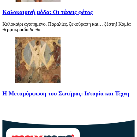
Καλοκαιρινή μόδα: Οι τάσεις φέτος
Καλοκαίρι αγαπημένο. Παραλίες, ξεκούραση και… ζέστη! Καμία
θερμοκρασία δε θα
Η Μεταμόρφωση του Σωτήρος: Ιστορία και Τέχνη
Η Μεταμόρφωση του Σωτήρος: Ιστορία και Έθιμα Στις 6
Αυγούστου