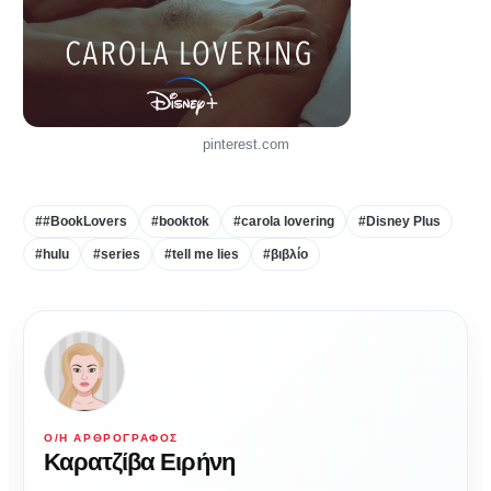
pinterest.com
##BookLovers
#booktok
#carola lovering
#Disney Plus
#hulu
#series
#tell me lies
#βιβλίο
Ο/Η ΑΡΘΡΟΓΡΆΦΟΣ
Καρατζίβα Ειρήνη