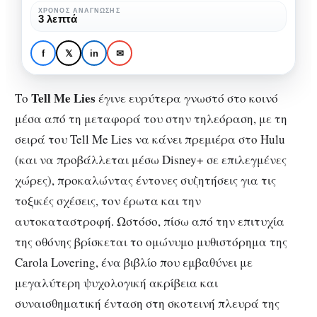
πάντα”:
ΧΡΌΝΟΣ ΑΝΆΓΝΩΣΗΣ
ΒΙΒΛΊΟ
3 λεπτά
Διαβάζοντας
Η τοξικότητα του “για
το
πάντα”: Διαβάζοντας το
f
𝕏
in
✉
Tell
Tell Me Lies
Me
Tell Me Lies
Το
έγινε ευρύτερα γνωστό στο κοινό
Lies
μέσα από τη μεταφορά του στην τηλεόραση, με τη
σειρά του
Tell Me Lies
να κάνει πρεμιέρα στο
Hulu
(και να προβάλλεται μέσω
Disney+
σε επιλεγμένες
χώρες), προκαλώντας έντονες συζητήσεις για τις
τοξικές σχέσεις, τον έρωτα και την
αυτοκαταστροφή. Ωστόσο, πίσω από την επιτυχία
της οθόνης βρίσκεται το ομώνυμο μυθιστόρημα της
Carola Lovering
, ένα βιβλίο που εμβαθύνει με
μεγαλύτερη ψυχολογική ακρίβεια και
συναισθηματική ένταση στη σκοτεινή πλευρά της