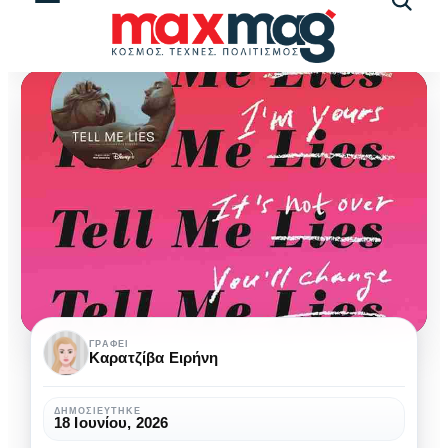
Αναζήτ
άρθρω
Η
ΓΡΆΦΕΙ
Καρατζίβα Ειρήνη
τοξικότητα
του
ΔΗΜΟΣΙΕΎΤΗΚΕ
18 Ιουνίου, 2026
“για