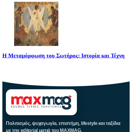
Η Μεταμόρφωση του Σωτήρος: Ιστορία και Τέχνη
Η Μεταμόρφωση του Σωτήρος: Ιστορία και Έθιμα Στις 6
Αυγούστου
Πολιτισμός, ψυχαγωγία, επιστήμη, lifestyle και ταξίδια
με την editorial ματιά του MAXMAG.