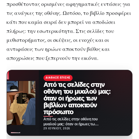
προσθέτοντας ορισμένες αφηγηματικές εντάσεις για
τις ανάγκες της οθόνης. Ωστόσο, το βιβλίο προσφέρει
κάτι που καμία σειρά δεν μπορεί να αποδώσει
πλήρως: την εσωτερικότητα. Στις σελίδες του
μυθιστορήματος, οι σκέψεις, οι ενοχές και οι
αντιφάσεις των ηρώων αποκτούν βάθος και
αποχρώσεις που ξεπερνούν την εικόνα.
ΔΙΆΒΑΣΕ ΕΠΊΣΗΣ
Από τις σελίδες στην
οθόνη του μυαλού μας:
όταν οι ήρωες των
βιβλίων αποκτούν
πρόσωπο
Από τις σελίδες στην οθόνη του
μυαλού μας: όταν οι ήρωες των
βιβλίων αποκτούν πρόσωπο
29 ΙΟΥΝΊΟΥ, 2026
Η…