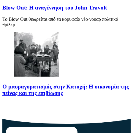
Blow Out: Η αναγέννηση του John Travolt
Το Blow Out θεωρείται από τα κορυφαία νέο-νουαρ πολιτικά
θρίλερ
Ο μαυραγορατισμός στην Κατοχή: Η οικονομία της
πείνας και της επιβίωσης
Ο μαυραγορατισμός στην Κατοχή δεν υπήρξε απλώς μια παράνομη
οικονομική