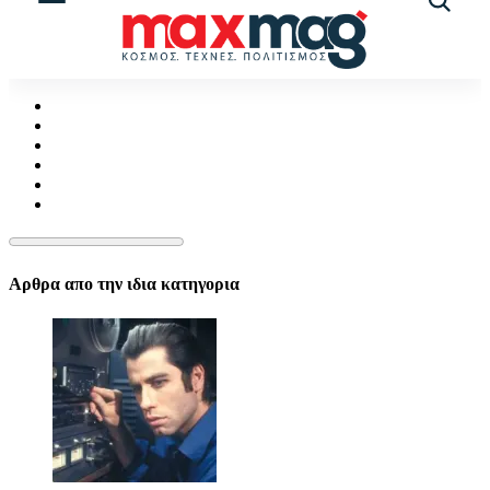
Αναζήτ
άρθρω
Αρθρα απο την ιδια κατηγορια