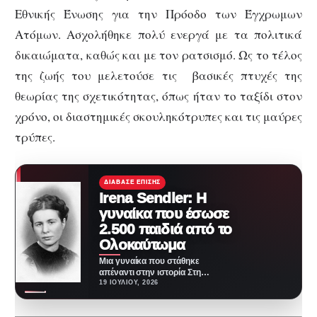
Εθνικής Ένωσης για την Πρόοδο των Έγχρωμων
Ατόμων. Ασχολήθηκε πολύ ενεργά με τα πολιτικά
δικαιώματα, καθώς και με τον ρατσισμό. Ως το τέλος
της ζωής του μελετούσε τις βασικές πτυχές της
θεωρίας της σχετικότητας, όπως ήταν το ταξίδι στον
χρόνο, οι διαστημικές σκουληκότρυπες και τις μαύρες
τρύπες.
ΔΙΆΒΑΣΕ ΕΠΊΣΗΣ
Irena Sendler‎‎: Η
γυναίκα που έσωσε
2.500 παιδιά από το
Ολοκαύτωμα
Μια γυναίκα που στάθηκε
απέναντι στην ιστορία Στη
σκοτεινότερη περίοδο της
19 ΙΟΥΛΊΟΥ, 2026
ευρωπαϊκής ιστορίας, όταν ο
φόβος…