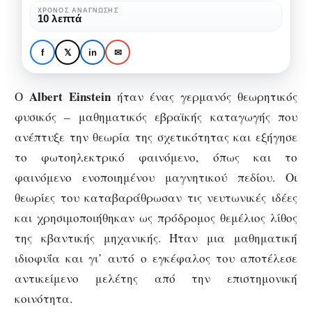
ιδιοφυΐα
Albert Einstein: Η
ΧΡΌΝΟΣ ΑΝΆΓΝΩΣΗΣ
10 λεπτά
που
μαθηματική ιδιοφυΐα που
κατέρριψε
κατέρριψε τις θεωρίες του
f
𝕏
in
✉
τις
Νεύτωνα
θεωρίες
Albert Einstein
Ο
ήταν ένας γερμανός θεωρητικός
του
φυσικός – μαθηματικός εβραϊκής καταγωγής που
Νεύτωνα
ανέπτυξε την θεωρία της σχετικότητας και εξήγησε
το φωτοηλεκτρικό φαινόμενο, όπως και το
φαινόμενο ενοποιημένου μαγνητικού πεδίου. Οι
θεωρίες του καταβαράθρωσαν τις νευτωνικές ιδέες
και χρησιμοποιήθηκαν ως πρόδρομος θεμέλιος λίθος
της κβαντικής μηχανικής. Ήταν μια μαθηματική
ιδιοφυΐα και γι’ αυτό ο εγκέφαλος του αποτέλεσε
αντικείμενο μελέτης από την επιστημονική
κοινότητα.