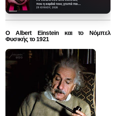
που η καρδιά τους χτυπά πιο
δυνατά κάθε φορά που…
29 ΙΟΥΛΊΟΥ, 2026
Ο Albert Einstein και το Νόμπελ
Φυσικής το 1921