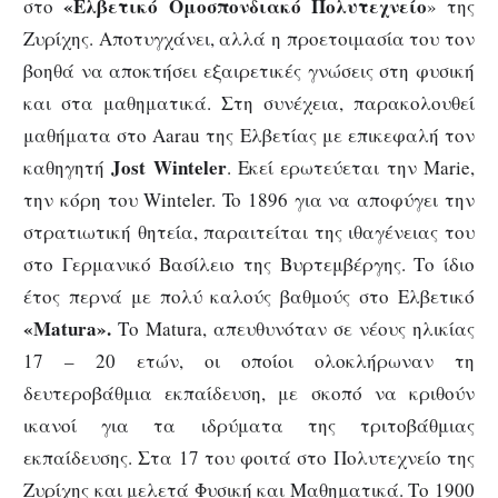
«Ελβετικό Ομοσπονδιακό Πολυτεχνείο
στο
» της
Ζυρίχης. Αποτυγχάνει, αλλά η προετοιμασία του τον
βοηθά να αποκτήσει εξαιρετικές γνώσεις στη φυσική
και στα μαθηματικά. Στη συνέχεια, παρακολουθεί
μαθήματα στο Aarau της Ελβετίας με επικεφαλή τον
Jost
Winteler
καθηγητή
. Εκεί ερωτεύεται την Marie,
την κόρη του Winteler. To 1896 για να αποφύγει την
στρατιωτική θητεία, παραιτείται της ιθαγένειας του
στο Γερμανικό Βασίλειο της Βυρτεμβέργης. Το ίδιο
έτος περνά με πολύ καλούς βαθμούς στο Ελβετικό
«
Matura
».
Το Matura, απευθυνόταν σε νέους ηλικίας
17 – 20 ετών, οι οποίοι ολοκλήρωναν τη
δευτεροβάθμια εκπαίδευση, με σκοπό να κριθούν
ικανοί για τα ιδρύματα της τριτοβάθμιας
εκπαίδευσης. Στα 17 του φοιτά στο Πολυτεχνείο της
Ζυρίχης και μελετά Φυσική και Μαθηματικά. Το 1900