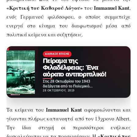
«Κριτική του Καθαρού Λόγου»
Immanuel Kant
του
,
ενός Γερμανού φιλόσοφου, ο οποίος συμμετείχε
ενεργά στο κίνημα του διαφωτισμού μέσα από
πολιτικά κείμενα και συζητήσεις.
ΔΙΆΒΑΣΕ ΕΠΊΣΗΣ
Πείραμα της
Φιλαδέλφειας: Ένα
αόρατο αντιτορπιλικό!
Στις 28 Οκτωβρίου του 1943
διεξάγεται από το Πολεμικό
Ναυτικό των ΗΠΑ το αποκληθέν
28 ΟΚΤΩΒΡΊΟΥ, 2019
«Πείραμα της…
Immanuel Kant
Τα κείμενα του
αφομοιώνονται και
γίνονται πλήρως κατανοητά από τον 13χρονο Albert.
Την ίδια στιγμή οι περισσότεροι ενήλικες
«Κριτική του
δυσκολεύονται να τα προσεγγίσουν. Η