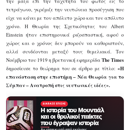
την μάζα επί την ταχύτητα του φωτός εις το
τετράγωνο, γκρέμιζε την νευτώνεια προσέγγιση που
είχε να κάνει με τον απόλυτο χώρο και τον απόλυτο
χρόνο. Η Θεωρία της Σχετικότητας του Albert
Einstein ήταν επιστημονικά ριζοσπαστική, αφού ο
χώρος και ο χρόνος δεν μπορούν να καθοριστούν,
αλλά συνδέονται μεταξύ τους θεμελιακά. Τον
The
Times
Νοέμβριο του 1919 η βρετανική εφημερίδα
«Η
δημοσίευσε το θεώρημα του σε άρθρο με τίτλο:
επανάσταση στην επιστήμη – Νέα Θεωρία για το
Σύμπαν – Ανατροπή στις νευτωνικές ιδέες».
ΔΙΆΒΑΣΕ ΕΠΊΣΗΣ
Η ιστορία του Μουντιάλ
και οι θρυλικοί παίκτες
που έγραψαν ιστορία
Αν είσαι κι εσύ από εκείνους