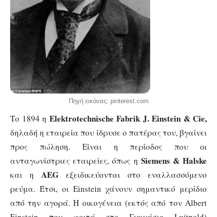
Πηγή εικόνας: pinterest.com
Elektrotechnische Fabrik J. Einstein & Cie,
Το 1894 η
δηλαδή η εταιρεία που ίδρυσε ο πατέρας του, βγαίνει
προς πώληση. Είναι η περίοδος που οι
Siemens
&
Halske
ανταγωνίστριες εταιρείες, όπως η
AEG
και η
εξειδικεύονται στο εναλλασσόμενο
ρεύμα. Έτσι, οι Einstein χάνουν σημαντικό μερίδιο
από την αγορά. Η οικογένεια (εκτός από τον Albert
Einstein που φοιτά στο Γυμνάσιο Luitpold)