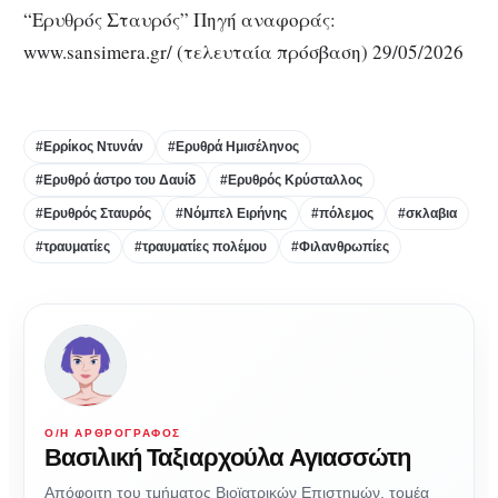
“Ερυθρός Σταυρός” Πηγή αναφοράς:
www.sansimera.gr/ (τελευταία πρόσβαση) 29/05/2026
#Ερρίκος Ντυνάν
#Ερυθρά Ημισέληνος
#Ερυθρό άστρο του Δαυίδ
#Ερυθρός Κρύσταλλος
#Ερυθρός Σταυρός
#Νόμπελ Ειρήνης
#πόλεμος
#σκλαβια
#τραυματίες
#τραυματίες πολέμου
#Φιλανθρωπίες
Ο/Η ΑΡΘΡΟΓΡΆΦΟΣ
Βασιλική Ταξιαρχούλα Αγιασσώτη
Απόφοιτη του τμήματος Βιοϊατρικών Επιστημών, τομέα