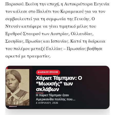
Παρισιού. Εκείνη την εποχή, η Αυτοκράτειρα Ευγενία
τον κάλεσε στο Παλάτι του Κεραμεικού για να τον
συμβουλευτεί για τη συμφωνία της Γενεύης. Ο
Ντυνάν κατάφερε να γίνει τιμητικό μέλος του
Ερυθρού Σταυρού των Αυστρίας, Ολλανδίας,
Σουηδίας, Πρωσίας και Ισπανίας. Κατά τη διάρκεια
του πολέμου μεταξύ Γαλλίας – Πρωσσίας βοήθησε
αρκετά με τραυματίες.
ΔΙΆΒΑΣΕ ΕΠΊΣΗΣ
Χάριετ Τάμπμαν: Ο
“Μωυσής” των
σκλάβων
Η Χάριετ Τάμπμαν ήταν
Αμερικανίδα πολίτης που
πάλευε για την κατάργηση της
4 ΑΠΡΙΛΊΟΥ, 2026
δουλείας και πολιτική
ακτιβίστρια.…