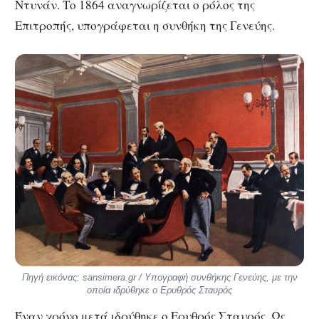
Ντυνάν. Το 1864 αναγνωρίζεται ο ρόλος της
Επιτροπής, υπογράφεται η συνθήκη της Γενεύης.
Πηγή εικόνας: sansimera.gr / Υπογραφή συνθήκης Γενεύης, με την
οποία ιδρύθηκε ο Ερυθρός Σταυρός
Έναν χρόνο μετά ιδρύθηκε ο Ερυθρός Σταυρός. Ως