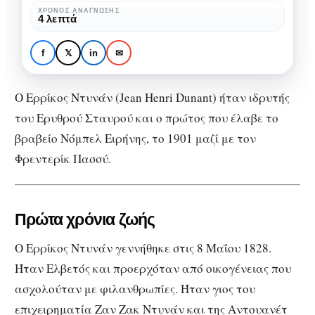
του
ΧΡΌΝΟΣ ΑΝΆΓΝΩΣΗΣ
ΑΦΙΕΡΏΜΑΤΑ
ΕΠΙΣΤΉΜΟΝΕΣ
4 λεπτά
Ερυθρού
Ερρίκος Ντυνάν: Ο
Σταυρού
ιδρυτής του Ερυθρού
f
𝕏
in
✉
Σταυρού
Ο Ερρίκος Ντυνάν (Jean Henri Dunant) ήταν ιδρυτής
του Ερυθρού Σταυρού και ο πρώτος που έλαβε το
βραβείο Νόμπελ Ειρήνης, το 1901 μαζί με τον
Φρεντερίκ Πασσύ.
Πρώτα χρόνια ζωής
Ο Ερρίκος Ντυνάν γεννήθηκε στις 8 Μαΐου 1828.
Ήταν Ελβετός και προερχόταν από οικογένειας που
ασχολούταν με φιλανθρωπίες. Ήταν γιος του
επιχειρηματία Ζαν Ζακ Ντυνάν και της Αντουανέτ