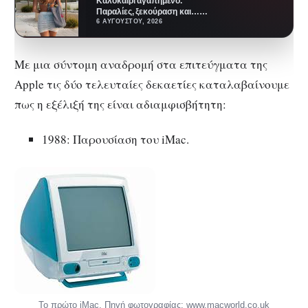
Καλοκαίρι αγαπημένο.
Παραλίες, ξεκούραση και…
ζέστη! Καμία θερμοκρασία δε θα
6 ΑΥΓΟΎΣΤΟΥ, 2026
μας περιορίσει από το να
έχουμε…
Με μια σύντομη αναδρομή στα επιτεύγματα της
Apple τις δύο τελευταίες δεκαετίες καταλαβαίνουμε
πως η εξέλιξή της είναι αδιαμφισβήτητη:
1988: Παρουσίαση του iMac.
Το πρώτο iMac. Πηγή φωτογραφίας: www.macworld.co.uk