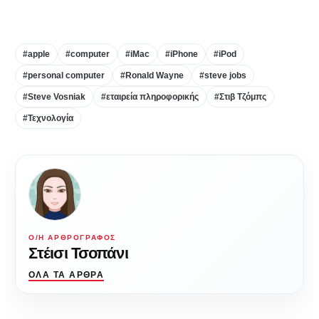
#apple
#computer
#iMac
#iPhone
#iPod
#personal computer
#Ronald Wayne
#steve jobs
#Steve Vosniak
#εταιρεία πληροφορικής
#Στιβ Τζόμπς
#Τεχνολογία
Ο/Η ΑΡΘΡΟΓΡΆΦΟΣ
Στέισι Τσοπάνι
ΌΛΑ ΤΑ ΆΡΘΡΑ