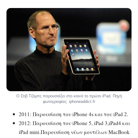
Ο Στιβ Τζόμπς παρουσιάζει στο κοινό το πρώτο iPad. Πηγή
φωτογραφίας: iphoneaddict.fr
2011: Παρουσίαση του iPhone 4s και του iPad 2.
2012: Παρουσίαση του iPhone 5, iPad 3,iPad4 και
iPad mini.Παρουσίαση νέων μοντέλων MacBook