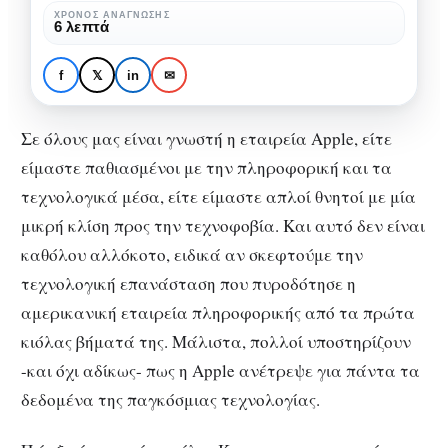
τεχνολογίας
ΧΡΌΝΟΣ ΑΝΆΓΝΩΣΗΣ
6 λεπτά
ΑΦΙΕΡΏΜΑΤΑ
ΙΣΤΟΡΊΑ
Apple: Το συνώνυμο
f
𝕏
in
✉
της τεχνολογίας
Σε όλους μας είναι γνωστή η εταιρεία Apple, είτε
είμαστε παθιασμένοι με την πληροφορική και τα
τεχνολογικά μέσα, είτε είμαστε απλοί θνητοί με μία
μικρή κλίση προς την τεχνοφοβία. Και αυτό δεν είναι
καθόλου αλλόκοτο, ειδικά αν σκεφτούμε την
τεχνολογική επανάσταση που πυροδότησε η
αμερικανική εταιρεία πληροφορικής από τα πρώτα
κιόλας βήματά της. Μάλιστα, πολλοί υποστηρίζουν
-και όχι αδίκως- πως η Apple ανέτρεψε για πάντα τα
δεδομένα της παγκόσμιας τεχνολογίας.