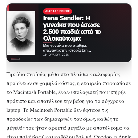
ΔΙΆΒΑΣΕ ΕΠΊΣΗΣ
Irena Sendler‎‎: Η
γυναίκα που έσωσε
2.500 παιδιά από το
Ολοκαύτωμα
Μια γυναίκα που στάθηκε
απέναντι στην ιστορία Στη
σκοτεινότερη περίοδο της
19 ΙΟΥΛΊΟΥ, 2026
ευρωπαϊκής ιστορίας, όταν ο
φόβος…
Την ίδια περίοδο, μέσα στο πλαίσιο κυκλοφορίας
προϊόντων σε χαμηλό κόστος, η εταιρεία παρουσίασε
το Macintosh Portable, έναν υπολογιστή που υπήρξε
πρότυπο και αποτέλεσε την βάση για το σύγχρονο
laptop. Το Macintosh Portable δεν έφτασε τις
προσδοκίες των δημιουργών του όμως, καθώς το
μέγεθός του ήταν αρκετά μεγάλο με αποτέλεσμα να
είναι πολύ βαρύ και καθόλου βολικό. Ωστόσο, η Apple