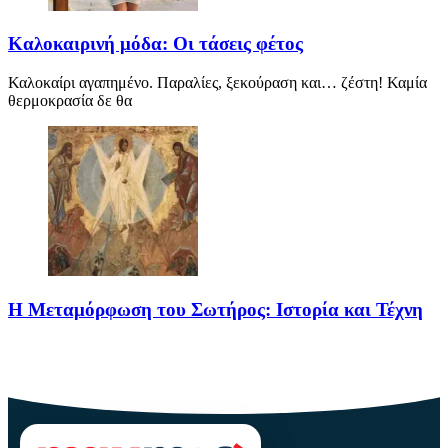
Καλοκαιρινή μόδα: Οι τάσεις φέτος
Καλοκαίρι αγαπημένο. Παραλίες, ξεκούραση και… ζέστη! Καμία
θερμοκρασία δε θα
Η Μεταμόρφωση του Σωτήρος: Ιστορία και Τέχνη
Η Μεταμόρφωση του Σωτήρος: Ιστορία και Έθιμα Στις 6
Αυγούστου