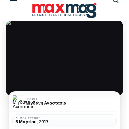
Αναζήτ
άρθρω
Γκαμπριέλ
ΓΡΆΦΕΙ
Μιγδάνη Αναστασία
Γκαρσία
Μάρκες:
ΔΗΜΟΣΙΕΎΤΗΚΕ
6 Μαρτίου, 2017
Μια