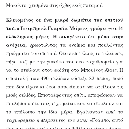
Μακόντο, χτισμένο στις όχθες ενός ποταμού.
Κλεισμένος σε ένα μικρό δωμάτιο του σπιτιού
του, ο Γκαμπριέλ Γκαρσία Μάρκες γράφει για 14
ολόκληρους μήνες
Η οικογένεια ζει μέσα στην
.
ανέχεια,
χρωστώντας τα ενοίκια και πουλώντας
πράγματα του σπιτιού. Όταν επιτέλους το τελείωσε,
πήγε μαζί με την γυναίκα του στο ταχυδρομείο για
να το στείλουν στον εκδότη στο Μπουένος Άϊρες. Η
αποστολή των 490 σελίδων κόστιζε 82 πέσος, ποσό
που δεν είχαν κι έτσι αποφάσισαν να στείλουν τις
μισές σελίδες. Επιστρέφοντας σπίτι, αποφάσισαν να
πουλήσουν ότι τους είχε μείνει και να στείλουν και
το υπόλοιπο την ίδια μέρα. Βγαίνοντα
ς από το
ταχυδρομείο η Μερσέντες του είπε: «
Γκάμπο, αυτό
που μας λείπει τώρα είναι το βιβλίο να είναι χάλια».