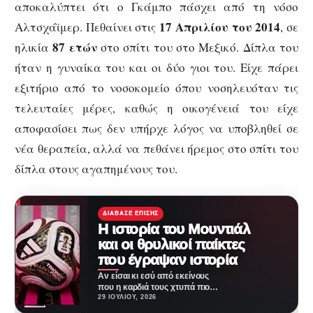
αποκαλύπτει ότι ο Γκάμπο πάσχει από τη νόσο
17 Απριλίου του 2014
Αλτσχάϊμερ. Πεθαίνει στις
, σε
87 ετών
ηλικία
στο σπίτι του στο Μεξικό. Δίπλα του
ήταν η γυναίκα του και οι δύο γιοι του. Είχε πάρει
εξιτήριο από το νοσοκομείο όπου νοσηλευόταν τις
τελευταίες μέρες, καθώς η οικογένειά του είχε
αποφασίσει πως δεν υπήρχε λόγος να υποβληθεί σε
νέα θεραπεία, αλλά να πεθάνει ήρεμος στο σπίτι του
δίπλα στους αγαπημένους του.
ΔΙΆΒΑΣΕ ΕΠΊΣΗΣ
Η ιστορία του Μουντιάλ
και οι θρυλικοί παίκτες
που έγραψαν ιστορία
Αν είσαι κι εσύ από εκείνους
που η καρδιά τους χτυπά πιο
δυνατά κάθε φορά που…
29 ΙΟΥΛΊΟΥ, 2026