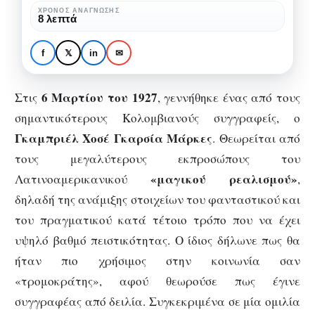
ζωή
ΧΡΌΝΟΣ ΑΝΆΓΝΩΣΗΣ
ΑΦΙΕΡΏΜΑΤΑ
ΒΙΒΛΊΟ
ΣΥΓΓΡΑΦΕΊΣ
8 λεπτά
γεμάτη
Γκαμπριέλ Γκαρσία
“μαγικό
Μάρκες: Μια ζωή
f
𝕏
in
✉
ρεαλισμό”
γεμάτη “μαγικό
ρεαλισμό”
6 Μαρτίου του 1927
Στις
, γεννήθηκε ένας από τους
σημαντικότερους Κολομβιανούς συγγραφείς, ο
Γκαμπριέλ Χοσέ Γκαρσία Μάρκες
. Θεωρείται από
τους μεγαλύτερους εκπροσώπους του
«μαγικού ρεαλισμού»
Λατινοαμερικανικού
,
δηλαδή της ανάμιξης στοιχείων του φανταστικού και
του πραγματικού κατά τέτοιο τρόπο που να έχει
υψηλό βαθμό πειστικότητας. Ο ίδιος δήλωνε πως θα
ήταν πιο χρήσιμος στην κοινωνία σαν
«τρομοκράτης», αφού θεωρούσε πως έγινε
συγγραφέας από δειλία. Συγκεκριμένα σε μία ομιλία