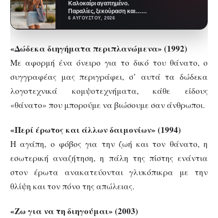
Καλοκαίρι αγαπημένο.
Παραλίες, ξεκούραση και…
ζέστη! Καμία θερμοκρασία δε θα
6 ΑΥΓΟΎΣΤΟΥ, 2026
μας περιορίσει από το να
έχουμε…
«Δώδεκα διηγήματα περιπλανώμενα» (1992)
Με αφορμή ένα όνειρο για το δικό του θάνατο, ο
συγγραφέας μας περιγράφει, σ’ αυτά τα δώδεκα
λογοτεχνικά κομψοτεχνήματα, κάθε είδους
«θάνατο» που μπορούμε να βιώσουμε σαν άνθρωποι.
«Περί έρωτος και άλλων δαιμονίων» (1994)
Η αγάπη, ο φόβος για την ζωή και τον θάνατο, η
εσωτερική αναζήτηση, η πάλη της πίστης ενάντια
στον έρωτα ανακατεύονται γλυκόπικρα με την
θλίψη και τον πόνο της απώλειας.
«Ζω για να τη διηγούμαι» (2003)