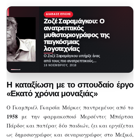
ΔΙΆΒΑΣΕ ΕΠΊΣΗΣ
Ζοζέ Σαραμάγκου: Ο
ανατρεπτικός
μυθιστοριογράφος της
παγκόσμιας
λογοτεχνίας
Ο Ζοζέ Σαραμάγκου υπήρξε ένας
από τους πιο ανατρεπτικούς
μυθιστοριογράφους της
18 ΝΟΕΜΒΡΊΟΥ, 2018
παγκόσμιας λογοτεχνίας. Άθεος,
εχθρός της…
Η καταξίωση με το σπουδαίο έργο
«Εκατό χρόνια μοναξιάς»
Ο Γκαμπριέλ Γκαρσία Μάρκες παντρεμένος από το
1958
με την φαρμακοποιό Μερσέντες Μπάρτσα
Πάρδος και πατέρας δύο παιδιών, ζει και εργάζεται
ως δημοσιογράφος και σεναριογράφος στο Μεξικό,