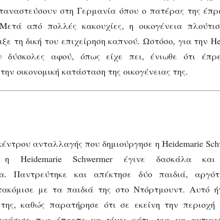
ταναστεύσουν στη Γερμανία όπου ο πατέρας της έπρε
Μετά από πολλές κακουχίες, η οικογένεια πλούτι
ξε τη δική του επιχείρηση καπνού. Ωστόσο, για την He
ν δύσκολες αφού, όπως είχε πει, ένιωθε ότι έπρ
την οικονομική κατάσταση της οικογένειας της.
κέντρου ανταλλαγής που δημιούργησε η Heidemarie Sch
 η Heidemarie Schwermer έγινε δασκάλα και
ια. Παντρεύτηκε και απέκτησε δύο παιδιά, αργό
ετακόμισε με τα παιδιά της στο Ντόρτμουντ. Αυτό ή
 της, καθώς παρατήρησε ότι σε εκείνη την περιοχή
οφάσισε πως έπρεπε να γίνει κάτι, για να αντιμε