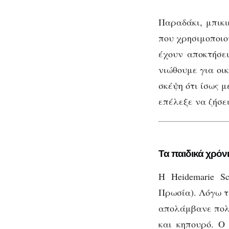
20
που
χρόνια
Παραδάκι, μπικι
που χρησιμοποιο
έχουν αποκτήσε
νιώθουμε για οικ
σκέψη ότι ίσως μ
επέλεξε να ζήσε
Τα παιδικά χρόν
Η Heidemarie S
Πρωσία). Λόγω τ
απολάμβανε πολλ
και κηπουρό. Ο