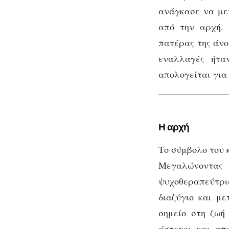
ανάγκασε να με
από την αρχή. 
πατέρας της άνοι
εναλλαγές ήτα
απολογείται για 
Η αρχή
Το σύμβολο του 
Μεγαλώνοντας
ψυχοθεραπεύτρ
διαζύγιο και μ
σημείο στη ζωή
άστεγοι και απ