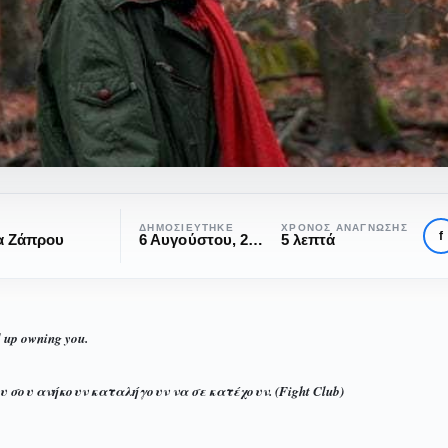
ΔΗΜΟΣΙΕΎΤΗΚΕ
ΧΡΌΝΟΣ ΑΝΆΓΝΩΣΗΣ
f
α Ζάπρου
6 Αυγούστου, 2017
5 λεπτά
 up owning you.
σου ανήκουν καταλήγουν να σε κατέχουν. (Fight Club)
ΑΦΙΕΡΏΜΑΤΑ
emarie Schwermer: Η γυ