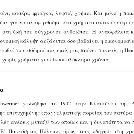
 έζησε χωρίς χρήματα γι
κίνι, κασέρι, φράγκα, λεφτά, χρήμα. Και μόνο η ποι
χρόνια
ύμε για να αναφερθούμε στα χρήματα αντικατοπτρίζε
ι στη ζωή του σύγχρονου ανθρώπου. Η ανασφάλεια κ
ονομική κάλυψη αυξάνεται όσο βαθαίνει η οικονομική 
ειωθεί το εισόδημά μας εμάς μας πιάνει πανικός, η Hei
ι χωρίς χρήματα για είκοσι ολόκληρα χρόνια.
ια
chwermer γεννήθηκε το 1942 στην Κλαιπέντα της Λ
ης επιτυχημένης επαγγελματικής πορείας του πατέρα τ
ές ανέσεις μεταξύ των οποίων και η δυνατότητα να
 Β’ Παγκόσμιος Πόλεμος όμως, τους οδήγησε στη χρε