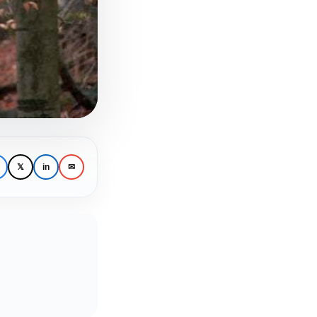
𝕏
in
✉
ναίκα