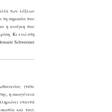
α 20
κιλία των λέξεων
ι τη σημασία που
αι η ανάγκη που
κρίση. Κι ενώ στη
demarie Schwermer
ιθουανίας (τότε
ης, η οικογένεια
 πληρώνει νταντά
οκοπία και τους