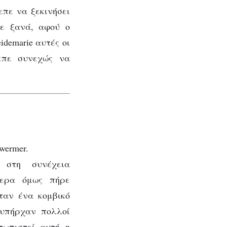
πε να ξεκινήσει
σε ξανά, αφού ο
idemarie αυτές οι
επε συνεχώς να
wermer.
 στη συνέχεια
τερα όμως πήρε
ταν ένα κομβικό
 υπήρχαν πολλοί
τωπιστεί αυτή η