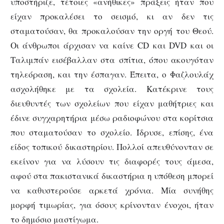
υποστήριζε, τέτοιες «ανήθικες» πράξεις ήταν που
είχαν προκαλέσει το σεισμό, κι αν δεν τις
σταματούσαν, θα προκαλούσαν την οργή του Θεού.
Οι άνθρωποι άρχισαν να καίνε CD και DVD και οι
Ταλιμπάν εισέβαλλαν στα σπίτια, όπου ακουγόταν
τηλεόραση, και την έσπαγαν. Έπειτα, ο Φαζλουλάχ
ασχολήθηκε με τα σχολεία. Κατέκρινε τους
διευθυντές των σχολείων που είχαν μαθήτριες και
έδινε συγχαρητήρια μέσω ραδιοφώνου στα κορίτσια
που σταματούσαν το σχολείο. Ίδρυσε, επίσης, ένα
είδος τοπικού δικαστηρίου. Πολλοί απευθύνονταν σε
εκείνον για να λύσουν τις διαφορές τους άμεσα,
αφού στα πακιστανικά δικαστήρια η υπόθεση μπορεί
να καθυστερούσε αρκετά χρόνια. Μία συνήθης
μορφή τιμωρίας, για όσους κρίνονταν ένοχοι, ήταν
το δημόσιο μαστίγωμα.