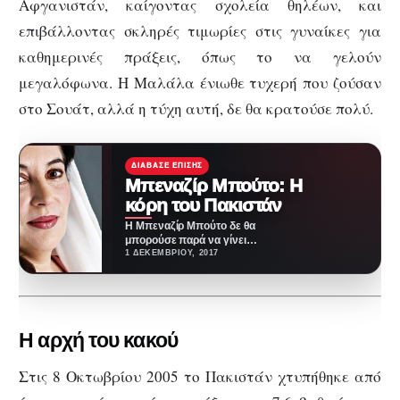
Αφγανιστάν, καίγοντας σχολεία θηλέων, και
επιβάλλοντας σκληρές τιμωρίες στις γυναίκες για
καθημερινές πράξεις, όπως το να γελούν
μεγαλόφωνα. Η Μαλάλα ένιωθε τυχερή που ζούσαν
στο Σουάτ, αλλά η τύχη αυτή, δε θα κρατούσε πολύ.
ΔΙΆΒΑΣΕ ΕΠΊΣΗΣ
Μπεναζίρ Μπούτο: Η
κόρη του Πακιστάν
Η Μπεναζίρ Μπούτο δε θα
μπορούσε παρά να γίνει
πολιτικός. Αποτελεί μία από
1 ΔΕΚΕΜΒΡΊΟΥ, 2017
εκείνες τις περιπτώσεις,…
Η αρχή του κακού
Στις 8 Οκτωβρίου 2005 το Πακιστάν χτυπήθηκε από