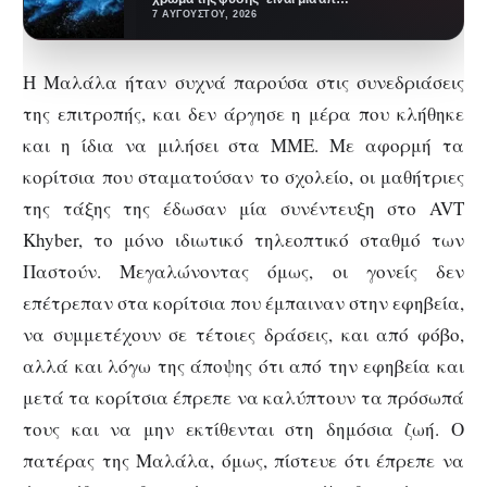
τις πιο επιτυχημένες
7 ΑΥΓΟΎΣΤΟΥ, 2026
ψευδαισθήσεις…
Η Μαλάλα ήταν συχνά παρούσα στις συνεδριάσεις
της επιτροπής, και δεν άργησε η μέρα που κλήθηκε
και η ίδια να μιλήσει στα ΜΜΕ. Με αφορμή τα
κορίτσια που σταματούσαν το σχολείο, οι μαθήτριες
της τάξης της έδωσαν μία συνέντευξη στο AVT
Khyber, το μόνο ιδιωτικό τηλεοπτικό σταθμό των
Παστούν. Μεγαλώνοντας όμως, οι γονείς δεν
επέτρεπαν στα κορίτσια που έμπαιναν στην εφηβεία,
να συμμετέχουν σε τέτοιες δράσεις, και από φόβο,
αλλά και λόγω της άποψης ότι από την εφηβεία και
μετά τα κορίτσια έπρεπε να καλύπτουν τα πρόσωπά
τους και να μην εκτίθενται στη δημόσια ζωή. Ο
πατέρας της Μαλάλα, όμως, πίστευε ότι έπρεπε να