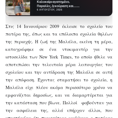
Καλοκαίρι αγαπημένο.
Παραλίες, ξεκούραση και…
ζέστη! Καμία θερμοκρασία δε θα
6 ΑΥΓΟΎΣΤΟΥ, 2026
μας περιορίσει από το να
έχουμε…
Στις 14 Ιανουάριου 2009 έκλεισε το σχολείο του
πατέρα της, όπως και τα υπόλοιπα σχολεία θηλέων
της περιοχής. Η ζωή της Μαλάλα, εκείνη τη μέρα,
καταγράφηκε σε ένα ντοκιμαντέρ για την
ιστοσελίδα των New York Times, το οποίο ήθελε να
αποτυπώσει την τελευταία μέρα λειτουργίας του
σχολείου και την αντίδραση της Μαλάλα σε αυτή
την απόφαση. Έχοντας σταματήσει το σχολείο, η
Μαλάλα είχε πλέον ακόμα περισσότερο χρόνο να
εμφανίζεται δημοσίως, και να διαμαρτύρεται για
την κατάσταση που βίωνε. Πολλοί φοβούνταν για
την ασφάλεια της, αλλά υπήρχαν άλλοι, που
υποστήριζαν ότι περισσότερο κινδύνευε ο πατέρας