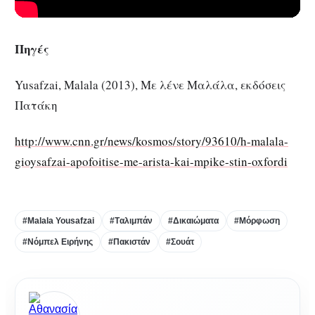
Πηγές
Yusafzai, Malala (2013), Με λένε Μαλάλα, εκδόσεις
Πατάκη
http://www.cnn.gr/news/kosmos/story/93610/h-malala-
gioysafzai-apofoitise-me-arista-kai-mpike-stin-oxfordi
#Malala Yousafzai
#Tαλιμπάν
#Δικαιώματα
#Μόρφωση
#Νόμπελ Ειρήνης
#Πακιστάν
#Σουάτ