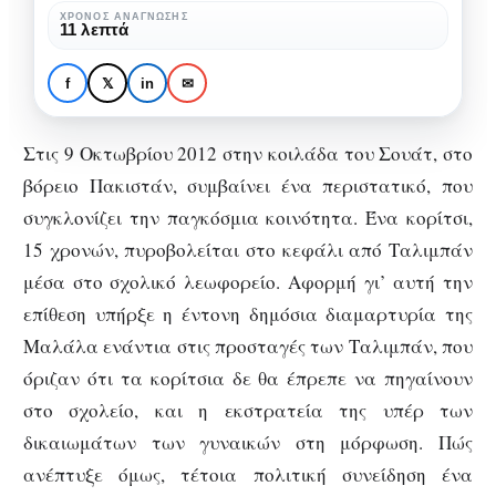
που
Malala Yousafzai: Το
ΧΡΌΝΟΣ ΑΝΆΓΝΩΣΗΣ
11 λεπτά
πυροβολήθηκε,
κορίτσι που πυροβολήθηκε,
επειδή
επειδή αγαπούσε το
f
𝕏
in
✉
αγαπούσε
σχολείο
το
Στις 9 Οκτωβρίου 2012 στην κοιλάδα του Σουάτ, στο
σχολείο
βόρειο Πακιστάν, συμβαίνει ένα περιστατικό, που
συγκλονίζει την παγκόσμια κοινότητα. Ένα κορίτσι,
15 χρονών, πυροβολείται στο κεφάλι από Ταλιμπάν
μέσα στο σχολικό λεωφορείο. Αφορμή γι’ αυτή την
επίθεση υπήρξε η έντονη δημόσια διαμαρτυρία της
Μαλάλα ενάντια στις προσταγές των Ταλιμπάν, που
όριζαν ότι τα κορίτσια δε θα έπρεπε να πηγαίνουν
στο σχολείο, και η εκστρατεία της υπέρ των
δικαιωμάτων των γυναικών στη μόρφωση. Πώς
ανέπτυξε όμως, τέτοια πολιτική συνείδηση ένα