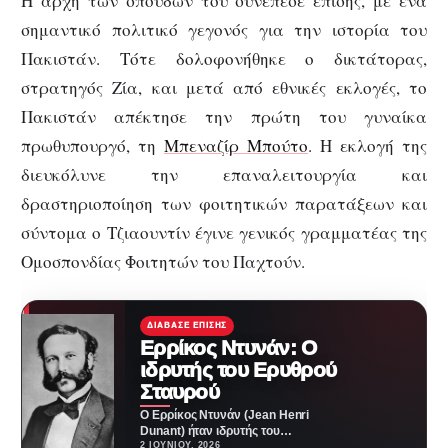
Η αρχή των σπουδών του συνέπεσε επίσης, με ένα
σημαντικό πολιτικό γεγονός για την ιστορία του
Πακιστάν. Τότε δολοφονήθηκε ο δικτάτορας,
στρατηγός Ζία, και μετά από εθνικές εκλογές, το
Πακιστάν απέκτησε την πρώτη του γυναίκα
πρωθυπουργό, τη
Μπεναζίρ Μπούτο
. Η εκλογή της
διευκόλυνε την επαναλειτουργία και
δραστηριοποίηση των φοιτητικών παρατάξεων και
σύντομα ο Τζιαουντίν έγινε γενικός γραμματέας της
Ομοσπονδίας Φοιτητών του Παχτούν.
ΔΙΆΒΑΣΕ ΕΠΊΣΗΣ
Ερρίκος Ντυνάν: Ο
ιδρυτής του Ερυθρού
Σταυρού
Ο Ερρίκος Ντυνάν (Jean Henri
Dunant) ήταν ιδρυτής του
Ερυθρού Σταυρού και ο πρώτος
2 ΙΟΥΝΊΟΥ, 2026