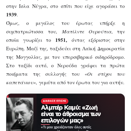
στην Ίσλα Νέγρα, στο σπίτι που είχε αγοράσει το
1939
.
Όμως, ο μεγάλος του έρωτας υπήρξε η
συμπατριώτισσα του,
Ματίλντε Ουρούτια
, την
1951,
οποία γνωρίζει το
όντας εξόριστος στην
Ευρώπη. Μαζί της, ταξιδεύει στη Λαϊκή Δημοκρατία
της Μογγολίας, με τον υπερσιβηρικό σιδηρόδρομο.
Στο ταξίδι αυτό, ο Νερούδα γράφει τα πρώτα
ποιήματα της συλλογής του
«Οι στίχοι του
καπετάνιου»,
γεμάτα από τον έρωτα του για αυτήν.
ΔΙΆΒΑΣΕ ΕΠΊΣΗΣ
Αλμπέρ Καμύ: «Ζωή
είναι το άθροισμα των
επιλογών μας»
«Τι μου χρειάζονταν όλες αυτές