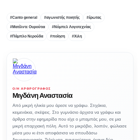
#Canto general
#αγωνιστής ποιητής
#έρωτας
#Ματίλντε Ουρούτια
#Νόμπελ Λογοτεχνίας
#Πάμπλο Νερούδα
#ποίηση
#Χιλη
Ο/Η ΑΡΘΡΟΓΡΆΦΟΣ
Μιγδάνη Αναστασία
Από μικρή ηλικία μου άρεσε να γράφω. Στιχάκια,
κειμενάκια, σκέψεις. Στο γυμνάσιο άρχισα να γράφω και
άρθρα στην εφημερίδα που είχε ο μπαμπάς μου, σε μια
μικρή επαρχιακή πόλη. Αυτό το μικρόβιο, λοιπόν, φώλιασε
μέσα μου κι έτσι αποφάσισα να σπουδάσω
δημοσιογραφία. Τελείωσα, παντρεύτηκα, έκανα δύο