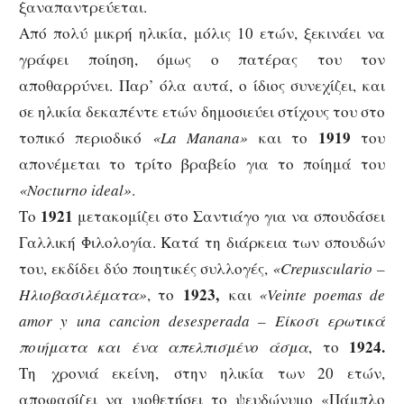
ξαναπαντρεύεται.
Από πολύ μικρή ηλικία, μόλις 10 ετών, ξεκινάει να
γράφει ποίηση, όμως ο πατέρας του τον
αποθαρρύνει. Παρ’ όλα αυτά, ο ίδιος συνεχίζει, και
σε ηλικία δεκαπέντε ετών δημοσιεύει στίχους του στο
1919
τοπικό περιοδικό
«La Manana»
και το
του
απονέμεται το τρίτο βραβείο για το ποίημά του
«Nocturno ideal»
.
1921
Το
μετακομίζει στο Σαντιάγο για να σπουδάσει
Γαλλική Φιλολογία. Κατά τη διάρκεια των σπουδών
του, εκδίδει δύο ποιητικές συλλογές,
«Crepusculario –
1923,
Ηλιοβασιλέματα»
, το
και
«Veinte poemas de
amor y una cancion desesperada – Είκοσι ερωτικά
1924.
ποιήματα και ένα απελπισμένο άσμα
, το
Τη χρονιά εκείνη,
στην ηλικία των 20 ετών,
αποφασίζει να υιοθετήσει το ψευδώνυμο «Πάμπλο