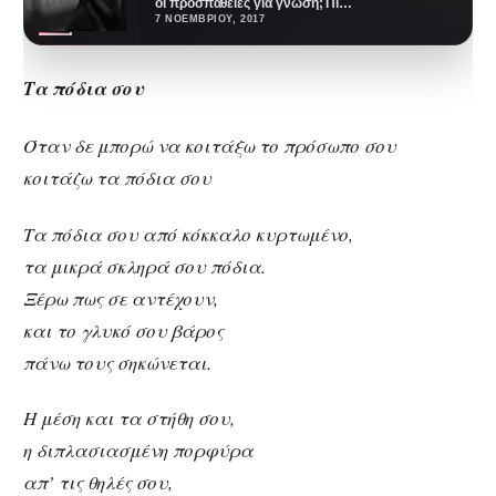
οι προσπάθειες για γνώση; Πιο
πολλά μου έμαθαν οι απαλές
7 ΝΟΕΜΒΡΊΟΥ, 2017
ράχες…
Τα πόδια σου
Όταν δε μπορώ να κοιτάξω το πρόσωπο σου
κοιτάζω τα πόδια σου
Τα πόδια σου από κόκκαλο κυρτωμένο,
τα μικρά σκληρά σου πόδια.
Ξέρω πως σε αντέχουν,
και το γλυκό σου βάρος
πάνω τους σηκώνεται.
Η μέση και τα στήθη σου,
η διπλασιασμένη πορφύρα
απ’ τις θηλές σου,