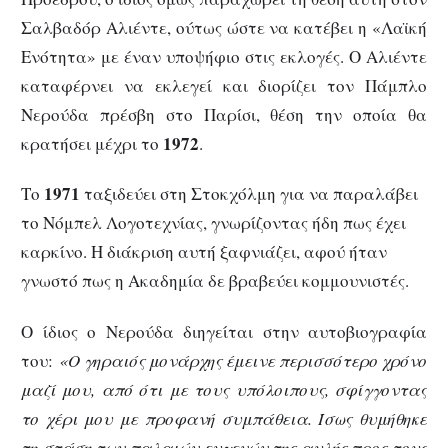
Σαλβαδόρ Αλιέντε, ούτως ώστε να κατέβει η «Λαϊκή
Ενότητα» με έναν υποψήφιο στις εκλογές. Ο Αλιέντε
καταφέρνει να εκλεγεί και διορίζει τον Πάμπλο
Νερούδα πρέσβη στο Παρίσι, θέση την οποία θα
1972
κρατήσει μέχρι το
.
1971
Το
ταξιδεύει στη Στοκχόλμη για να παραλάβει
το Νόμπελ Λογοτεχνίας, γνωρίζοντας ήδη πως έχει
καρκίνο. Η διάκριση αυτή ξαφνιάζει, αφού ήταν
γνωστό πως η Ακαδημία δε βραβεύει κομμουνιστές.
Ο ίδιος ο Νερούδα διηγείται στην αυτοβιογραφία
του:
«Ο γηραιός μονάρχης έμεινε περισσότερο χρόνο
μαζί μου, από ότι με τους υπόλοιπους, σφίγγοντας
το χέρι μου με προφανή συμπάθεια. Ίσως θυμήθηκε
τη στάση των παλαιών ευγενών της αυλής προς τους