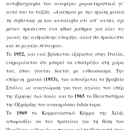
αυτοβιογραφία του αναφέρει χαρακτηριστικά γι’
αυτό του το ταξίδι:
«Αγάπησα με την πρώτη ματιά
τη σοβιετική γη και κατάλαβα ότι απ’ αυτήν, όχι
μόνον προέκυπτε ένα ηθικό μάθημα για όλες τις
γωνιές της ανθρώπινης ύπαρξης, αλλά θα προέκυπτε
και το μεγάλο πέταγμα».
1952,
Το
και ενώ βρίσκεται εξόριστος στην Ιταλία,
ενημερώνεται ότι μπορεί να επιστρέψει στη χώρα
του, όπου γίνεται δεκτός με ενθουσιασμό. Την
(1953),
επόμενη χρονιά
του απονέμεται το βραβείο
Στάλιν, ως αναγνώριση για τους αγώνες του υπέρ
1965
της
Ειρήνης των Λαών,
και το
το Πανεπιστήμιο
της Οξφόρδης τον ανακηρύσσει διδάκτορα.
1969
Το
το Κομμουνιστικό Κόμμα της Χιλής
αποφασίζει να τον προτείνει για τη θέση του
Προέδρου, ο ίδιος όμως παραχωρεί τη θέση αυτή στον