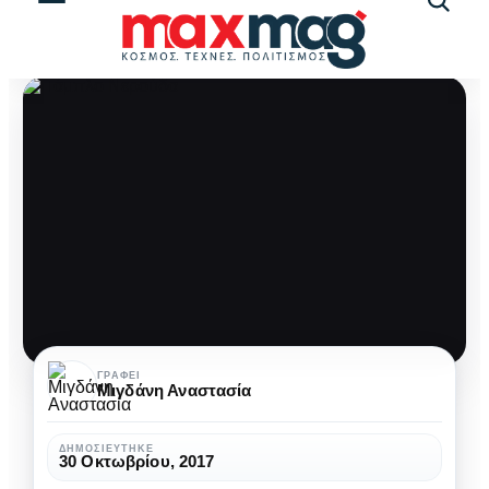
Αναζήτ
άρθρω
Πάμπλο
ΓΡΆΦΕΙ
Μιγδάνη Αναστασία
Νερούδα:
Ο
ΔΗΜΟΣΙΕΎΤΗΚΕ
30 Οκτωβρίου, 2017
αγωνιστής