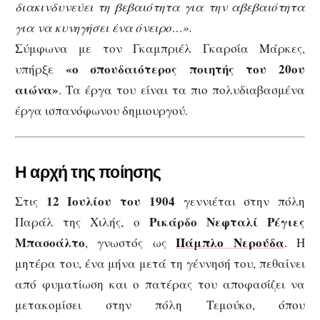
διακινδυνεύει τη βεβαιότητα για την αβεβαιότητα
για να κυνηγήσει ένα όνειρο…».
Σύμφωνα με τον Γκαμπριέλ Γκαρσία Μάρκες,
«ο σπουδαιότερος ποιητής του 20ου
υπήρξε
αιώνα»
. Τα έργα του είναι τα πιο πολυδιαβασμένα
έργα ισπανόφωνου δημιουργού.
H αρχή της ποίησης
12 Ιουλίου του 1904
Στις
γεννιέται στην πόλη
Ρικάρδο Νεφταλί Ρέγιες
Παράλ της Χιλής, ο
Μπασοάλτο
Πάμπλο Νερούδα
, γνωστός ως
. Η
μητέρα του, ένα μήνα μετά τη γέννησή του, πεθαίνει
από φυματίωση και ο πατέρας του αποφασίζει να
μετακομίσει στην πόλη Τεμούκο, όπου