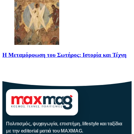
Η Μεταμόρφωση του Σωτήρος: Ιστορία και Τέχνη
Η Μεταμόρφωση του Σωτήρος: Ιστορία και Έθιμα Στις 6
Αυγούστου
Πολιτισμός, ψυχαγωγία, επιστήμη, lifestyle και ταξίδια
με την editorial ματιά του MAXMAG.