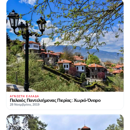
ΆΓΝΩΣΤΗ ΕΛΛΆΔΑ
Παλαιός Παντελεήμονας Πιερίας: Χωριό-Όνειρο
28 Νοεμβρίου, 2019