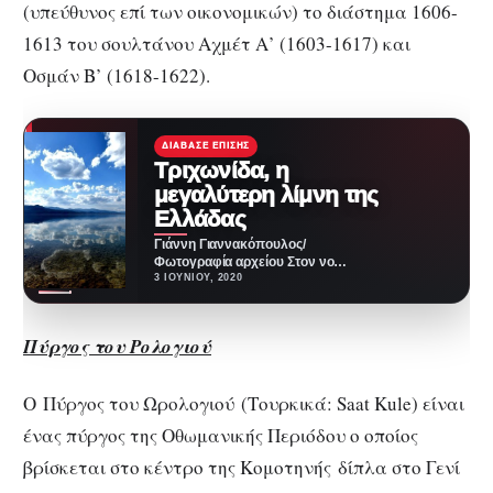
(υπεύθυνος επί των οικονομικών) το διάστημα 1606-
1613 του σουλτάνου Αχμέτ Α’ (1603-1617) και
Οσμάν Β’ (1618-1622).
ΔΙΆΒΑΣΕ ΕΠΊΣΗΣ
Τριχωνίδα, η
μεγαλύτερη λίμνη της
Ελλάδας
Γιάννη Γιαννακόπουλος/
Φωτογραφία αρχείου Στον νομό
Αιτωλοακαρνανίας λίγα
3 ΙΟΥΝΊΟΥ, 2020
χιλιόμετρα μακριά απο το
Αγρίνιο δεσπόζει η μεγαλύτερη
σε…
Πύργος του Ρολογιού
Ο Πύργος του Ωρολογιού (Τουρκικά: Saat Kule) είναι
ένας πύργος της Οθωμανικής Περιόδου ο οποίος
βρίσκεται στο κέντρο της Κομοτηνής δίπλα στο Γενί