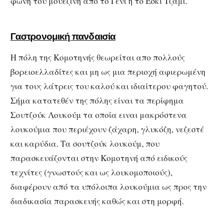
φωνή του μουεζίνη από το Γενί ή το Εσκί Τζαμί.
Γαστρονομική πανδαισία
Η πόλη της Κομοτηνής θεωρείται απο πολλούς
βορειοελλαδίτες και μη ως μια περιοχή αφιερωμένη
για τους λάτρεις του καλού και ιδιαίτερου φαγητού.
Σήμα κατατεθέν της πόλης είναι τα περίφημα
Σουτζούκ Λουκούμ τα οποία ειναι μακρόστενα
λουκούμια που περιέχουν ζάχαρη, γλυκόζη, νεζεστέ
και καρύδια. Τα σουτζούκ λουκούμ, που
παρασκευάζονται στην Κομοτηνή από ειδικούς
τεχνίτες (γνωστούς και ως λουκομοποιούς),
διαφέρουν από τα υπόλοιπα λουκούμια ως προς την
διαδικασία παρασκευής καθώς και στη μορφή.