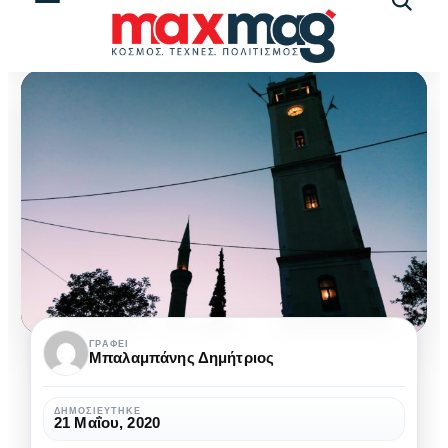
Αναζήτ
άρθρω
Κομοτηνή,
ΓΡΆΦΕΙ
Μπαλαμπάνης Δημήτριος
η
πρωτεύουσα
ΔΗΜΟΣΙΕΎΤΗΚΕ
21 Μαΐου, 2020
της