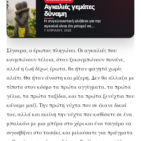
Αγκαλιές γεμάτες
δύναμη
Η συγκλονιστική αλήθεια για την
αγκαλιά είναι ότι μπορεί να
τονώσει την ευτυχία σου, να
7 ΑΠΡΙΛΊΟΥ, 2023
μειώσει…
Σίγουρα, ο έρωτας πληγώνει. Οι αγκαλιές που
κουμπώνουν τέλεια, όταν ξεκουμπώνουν πονάνε,
αλλά η ζωή δίχως έρωτα, θα ήταν φαγητό χωρίς
αλάτι. Θα ήταν άνοστη και μίζερη. Δεν θα άλλαζα με
τίποτα στον κόσμο τα πρώτα αγγίγματα, τα πρώτα
γέλια, τα πρώτα ταξίδια, και τα πρώτα ξενύχτια που
κάναμε μαζί. Την πρώτη νύχτα που σε έκανε δικιά
του, αλλά και εκείνη την νύχτα που καθίσατε σε ένα
μπαλκόνι με μια μπύρα στο χέρι και ένα τσιγάρο να
σιγοσβήνει στο τασάκι, και μιλούσατε για πράγματα