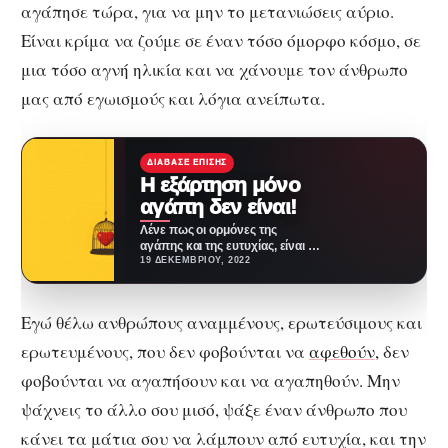
αγάπησε τώρα, για να μην το μετανιώσεις αύριο.
Είναι κρίμα να ζούμε σε έναν τόσο όμορφο κόσμο, σε
μια τόσο αγνή ηλικία και να χάνουμε τον άνθρωπο
μας από εγωισμούς και λόγια ανείπωτα.
ΔΙΆΒΑΣΕ ΕΠΊΣΗΣ
Η εξάρτηση μόνο
αγάπη δεν είναι!
Λένε πως οι ορμόνες της
αγάπης και της ευτυχίας, είναι η
ντοπαμίνη και οι ενδορφίνες,
19 ΔΕΚΕΜΒΡΊΟΥ, 2022
οι…
Εγώ θέλω ανθρώπους αναμμένους, ερωτεύσιμους και
ερωτευμένους, που δεν φοβούνται να
αφεθούν,
δεν
φοβούνται να αγαπήσουν και να αγαπηθούν. Μην
ψάχνεις το άλλο σου μισό, ψάξε έναν άνθρωπο που
κάνει τα μάτια σου να λάμπουν από ευτυχία, και την