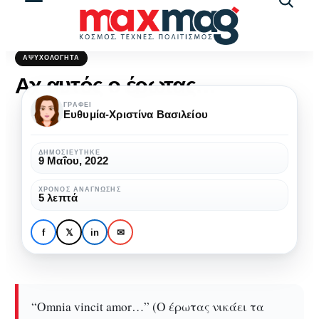
Αναζήτ
άρθρω
ΑΨΥΧΟΛΌΓΗΤΑ
Αχ αυτός ο έρωτας…
ΓΡΆΦΕΙ
Ευθυμία-Χριστίνα Βασιλείου
ΔΗΜΟΣΙΕΎΤΗΚΕ
9 Μαΐου, 2022
ΧΡΌΝΟΣ ΑΝΆΓΝΩΣΗΣ
5 λεπτά
f
𝕏
in
✉
“Omnia vincit amor…” (Ο έρωτας νικάει τα