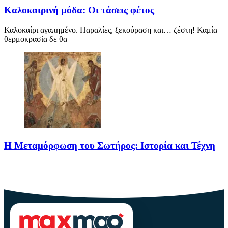
Καλοκαιρινή μόδα: Οι τάσεις φέτος
Καλοκαίρι αγαπημένο. Παραλίες, ξεκούραση και… ζέστη! Καμία
θερμοκρασία δε θα
Η Μεταμόρφωση του Σωτήρος: Ιστορία και Τέχνη
Η Μεταμόρφωση του Σωτήρος: Ιστορία και Έθιμα Στις 6
Αυγούστου