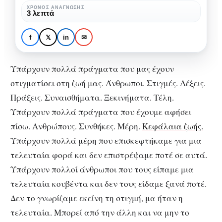
μας
ΧΡΌΝΟΣ ΑΝΆΓΝΩΣΗΣ
3 λεπτά
στα
ΑΨΥΧΟΛΌΓΗΤΑ
πάντα
Αφήνουμε κομμάτια του
f
𝕏
in
✉
εαυτού μας στα πάντα
Υπάρχουν πολλά πράγματα που μας έχουν
στιγματίσει στη ζωή μας. Άνθρωποι. Στιγμές. Λέξεις.
Πράξεις. Συναισθήματα. Ξεκινήματα. Τέλη.
Υπάρχουν πολλά πράγματα που έχουμε αφήσει
πίσω. Ανθρώπους. Συνθήκες. Μέρη.
Κεφάλαια ζωής.
Υπάρχουν πολλά μέρη που επισκεφτήκαμε για μια
τελευταία φορά και δεν επιστρέψαμε ποτέ σε αυτά.
Υπάρχουν πολλοί άνθρωποι που τους είπαμε μια
τελευταία κουβέντα και δεν τους είδαμε ξανά ποτέ.
Δεν το γνωρίζαμε εκείνη τη στιγμή, μα ήταν η
τελευταία. Μπορεί από την άλλη και να μην το