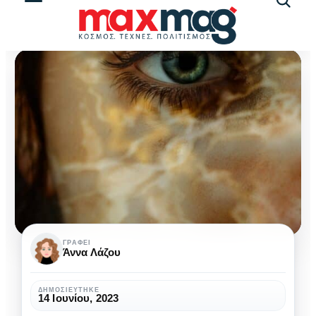
Αναζήτ
άρθρω
Αφήνουμε
ΓΡΆΦΕΙ
Άννα Λάζου
κομμάτια
του
ΔΗΜΟΣΙΕΎΤΗΚΕ
14 Ιουνίου, 2023
εαυτού