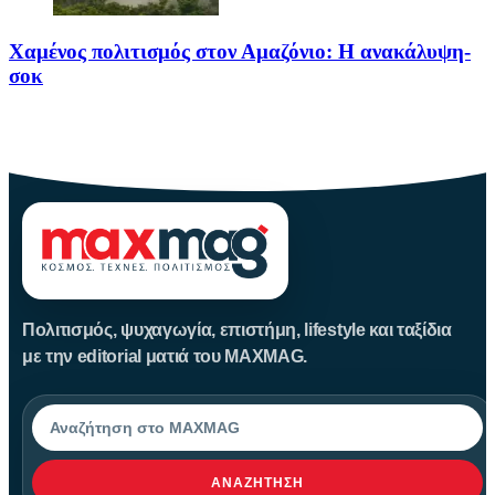
Χαμένος πολιτισμός στον Αμαζόνιο: Η ανακάλυψη-
σοκ
Για δεκαετίες, ο Αμαζόνιος θεωρούνταν μια σχεδόν παρθένα
ζούγκλα, ανέγγιχτη
Πολιτισμός, ψυχαγωγία, επιστήμη, lifestyle και ταξίδια
με την editorial ματιά του MAXMAG.
Αναζήτηση
ΑΝΑΖΉΤΗΣΗ