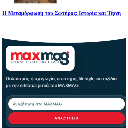
Η Μεταμόρφωση του Σωτήρος: Ιστορία και Τέχνη
Η Μεταμόρφωση του Σωτήρος: Ιστορία και Έθιμα Στις 6
Αυγούστου
Πολιτισμός, ψυχαγωγία, επιστήμη, lifestyle και ταξίδια
με την editorial ματιά του MAXMAG.
Αναζήτηση
ΑΝΑΖΉΤΗΣΗ