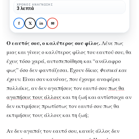
καλύτερος
ΧΡΌΝΟΣ ΑΝΆΓΝΩΣΗΣ
3 λεπτά
σου
ΑΨΥΧΟΛΌΓΗΤΑ
φίλος
Ο εαυτός σου, ο
f
𝕏
in
✉
καλύτερος σου φίλος
Ο εαυτός σου, ο καλύτερος σου φίλος.
Λένε πως
μιας και γίνεις ο καλύτερος φίλος του εαυτού σου, θα
έχεις τόσο χαρά, αυτοπεποίθηση και “ανάλαφρο
φως” όσο δεν φαντάζεσαι. Έχουν δίκιο;
Φυσικά και
έχουν.
Είναι σαν κανόνας, που έχουμε αναφέρει
πολλάκις, αν δεν αγαπήσεις τον εαυτό σου
πως θα
αγαπήσεις τους άλλους
και τη ζωή και αντίστοιχα αν
δεν εκτιμήσεις πρωτίστως τον εαυτό σου πως θα
εκτιμήσεις τους άλλους και τη ζωή;
Αν δεν αγαπάς τον εαυτό σου, κανείς άλλος δεν