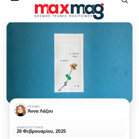
Αναζήτ
άρθρω
Ο
ΓΡΆΦΕΙ
Άννα Λάζου
εαυτός
σου,
ΔΗΜΟΣΙΕΎΤΗΚΕ
26 Φεβρουαρίου, 2025
ο