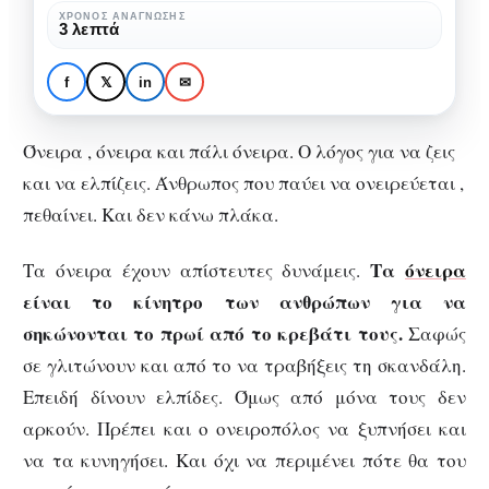
η
ΧΡΌΝΟΣ ΑΝΆΓΝΩΣΗΣ
ΑΨΥΧΟΛΌΓΗΤΑ
3 λεπτά
κριτική
Άραγε πόσα όνειρα
του
γκρέμισε η κριτική του
f
𝕏
in
✉
κόσμου;
κόσμου;
Όνειρα , όνειρα και πάλι όνειρα. Ο λόγος για να ζεις
και να ελπίζεις. Άνθρωπος που παύει να ονειρεύεται ,
πεθαίνει. Και δεν κάνω πλάκα.
Τα
όνειρα
Τα όνειρα έχουν απίστευτες δυνάμεις.
είναι το κίνητρο των ανθρώπων για να
σηκώνονται το πρωί από το κρεβάτι τους.
Σαφώς
σε γλιτώνουν και από το να τραβήξεις τη σκανδάλη.
Επειδή δίνουν ελπίδες. Όμως από μόνα τους δεν
αρκούν. Πρέπει και ο ονειροπόλος να ξυπνήσει και
να τα κυνηγήσει. Και όχι να περιμένει πότε θα του