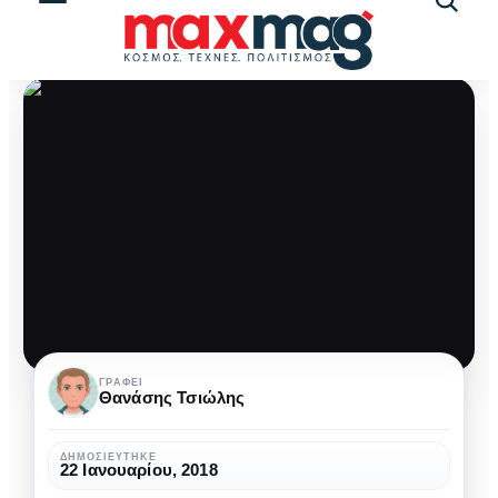
Αναζήτ
άρθρω
Άραγε
ΓΡΆΦΕΙ
Θανάσης Τσιώλης
πόσα
όνειρα
ΔΗΜΟΣΙΕΎΤΗΚΕ
22 Ιανουαρίου, 2018
γκρέμισε