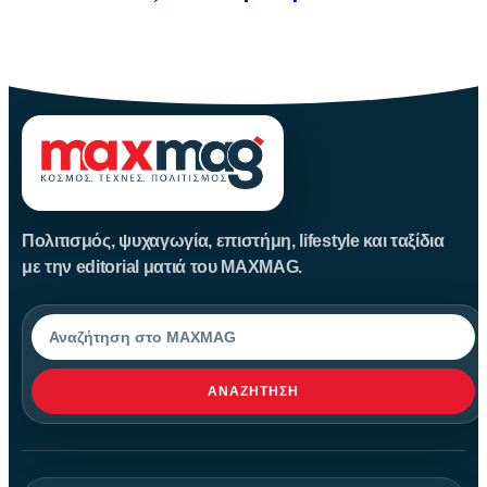
Αν ανήκεις σε εκείνη τη θλιβερή κατηγορία ανθρώπων που
ανοίγουν
Πολιτισμός, ψυχαγωγία, επιστήμη, lifestyle και ταξίδια
με την editorial ματιά του MAXMAG.
Αναζήτηση
ΑΝΑΖΉΤΗΣΗ