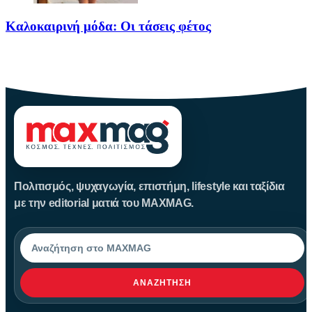
Καλοκαιρινή μόδα: Οι τάσεις φέτος
Καλοκαίρι αγαπημένο. Παραλίες, ξεκούραση και… ζέστη! Καμία
θερμοκρασία δε θα
Πολιτισμός, ψυχαγωγία, επιστήμη, lifestyle και ταξίδια
με την editorial ματιά του MAXMAG.
Αναζήτηση
ΑΝΑΖΉΤΗΣΗ