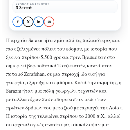
στην
ΧΡΌΝΟΣ ΑΝΆΓΝΩΣΗΣ
ΑΡΧΑΙΟΛΟΓΊΑ
ΙΣΤΟΡΊΑ
ΠΟΛΙΤΙΣΜΌΣ
3 λεπτά
εποχή
Η Αρχαία Sarazm:
του
Κληρονομία στην
f
𝕏
in
✉
Χαλκού
εποχή του Χαλκού
Η αρχαία Sarazm ήταν μία από τις παλαιότερες και
πιο εξελιγμένες πόλεις του κόσμου, με
ιστορία
που
ξεκινά περίπου 5.500 χρόνια πριν. Βρισκόταν στο
σημερινό βορειοδυτικό Τατζικιστάν, κοντά στον
ποταμό Zerafshan, σε μια περιοχή ιδανική για
γεωργία, εξόρυξη και εμπόριο. Κατά την ακμή της, η
Sarazm ήταν μια πόλη γεωργών, τεχνιτών και
μεταλλωρύχων που εμπορεύονταν μέσω των
πρώτων δρόμων του μεταξιού με περιοχές της Ασίας.
Η ιστορία της τελειώνει περίπου το 2000 π.Χ., αλλά
οι αρχαιολογικές ανασκαφές αποκάλυψαν μια