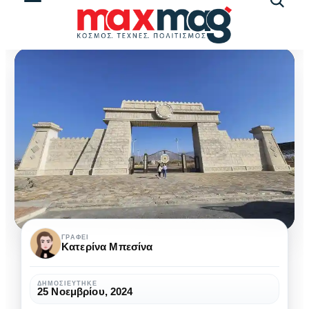
Αναζήτ
άρθρω
Η
ΓΡΆΦΕΙ
Κατερίνα Μπεσίνα
Αρχαία
Sarazm:
ΔΗΜΟΣΙΕΎΤΗΚΕ
25 Νοεμβρίου, 2024
Κληρονομία