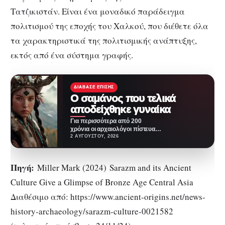
Τατζικιστάν. Είναι ένα μοναδικό παράδειγμα
πολιτισμού της εποχής του Χαλκού, που διέθετε όλα
τα χαρακτηριστικά της πολιτισμικής ανάπτυξης,
εκτός από ένα σύστημα γραφής.
ΔΙΆΒΑΣΕ ΕΠΊΣΗΣ
Ο σαμάνος που τελικά
αποδείχθηκε γυναίκα
Για περισσότερα από 200
χρόνια οι αρχαιολόγοι πίστευαν
ότι γνώριζαν την ταυτότητα ενός
2 ΑΥΓΟΎΣΤΟΥ, 2026
μυστηριώδους προσώπου
που…
Πηγή:
Miller Mark (2024) Sarazm and its Ancient
Culture Give a Glimpse of Bronze Age Central Asia
Διαθέσιμο από: https://www.ancient-origins.net/news-
history-archaeology/sarazm-culture-0021582