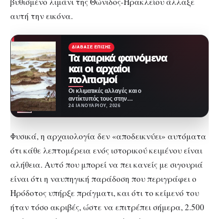
βυθισμένο λιμάνι της Θώνιδος-Ηρακλείου άλλαξε
αυτή την εικόνα.
ΔΙΆΒΑΣΕ ΕΠΊΣΗΣ
Τα καιρικά φαινόμενα
και οι αρχαίοι
πολιτισμοί
Οι κλιματικές αλλαγές και ο
αντίκτυπός τους στην
ανθρωπότητα δεν αποτελεί
24 ΙΑΝΟΥΑΡΊΟΥ, 2026
σύγχρονο φαινόμενο. Στην
πραγματικότητα, τα…
Φυσικά, η αρχαιολογία δεν «αποδεικνύει» αυτόματα
ότι κάθε λεπτομέρεια ενός ιστορικού κειμένου είναι
αλήθεια. Αυτό που μπορεί να πει κανείς με σιγουριά
είναι ότι η ναυπηγική παράδοση που περιγράφει ο
Ηρόδοτος υπήρξε πράγματι, και ότι το κείμενό του
ήταν τόσο ακριβές, ώστε να επιτρέπει σήμερα, 2.500