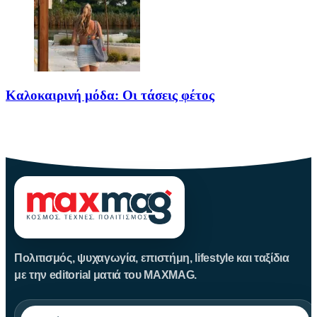
Καλοκαιρινή μόδα: Οι τάσεις φέτος
Καλοκαίρι αγαπημένο. Παραλίες, ξεκούραση και… ζέστη! Καμία
θερμοκρασία δε θα
Πολιτισμός, ψυχαγωγία, επιστήμη, lifestyle και ταξίδια
με την editorial ματιά του MAXMAG.
Αναζήτηση