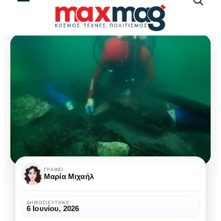
Αναζήτ
άρθρω
Το
ΓΡΆΦΕΙ
Μαρία Μιχαήλ
πλοίο
που
ΔΗΜΟΣΙΕΎΤΗΚΕ
6 Ιουνίου, 2026
δικαίωσε