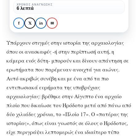
τον
ΧΡΌΝΟΣ ΑΝΆΓΝΩΣΗΣ
ΑΡΧΑΙΟΛΟΓΊΑ
ΠΟΛΙΤΙΣΜΌΣ
6 λεπτά
Ηρόδοτο
Το πλοίο που δικαίωσε
2.500
τον Ηρόδοτο 2.500
f
𝕏
in
✉
χρόνια
χρόνια μετά
μετά
Υπάρχουν στιγμές στην ιστορία της αρχαιολογίας
όπου οι ανασκαφές -ή στην περίπτωσή αυτή, η
κάμερα ενός δύτη- μπορούν και δίνουν απάντηση σε
ερωτήματα που παρέμεναν ανοιχτά για αιώνες.
Αυτό ακριβώς συνέβη και με ένα από τα πιο
εντυπωσιακά ευρήματα της υποβρύχιας
αρχαιολογίας: βρέθηκε στην Αίγυπτο ένα αρχαίο
πλοίο που δικαίωσε τον Ηρόδοτο μετά από πάνω από
δύο χιλιάδες χρόνια, το «Πλοίο 17». Ο «πατέρας της
ιστορίας», όπως είναι γνωστός σε όλους ο Ηρόδοτος,
είχε περιγράψει λεπτομερώς ένα ιδιαίτερο τύπο