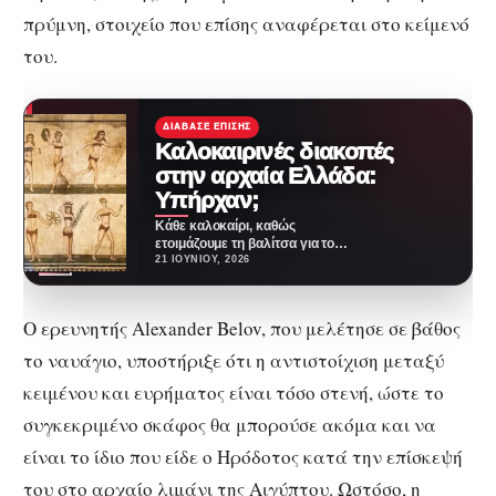
πρύμνη, στοιχείο που επίσης αναφέρεται στο κείμενό
του.
ΔΙΆΒΑΣΕ ΕΠΊΣΗΣ
Καλοκαιρινές διακοπές
στην αρχαία Ελλάδα:
Υπήρχαν;
Κάθε καλοκαίρι, καθώς
ετοιμάζουμε τη βαλίτσα για το
νησί ή τον προορισμό της
21 ΙΟΥΝΊΟΥ, 2026
αρεσκείας μας, σπάνια…
Ο ερευνητής Alexander Belov, που μελέτησε σε βάθος
το ναυάγιο, υποστήριξε ότι η αντιστοίχιση μεταξύ
κειμένου και ευρήματος είναι τόσο στενή, ώστε το
συγκεκριμένο σκάφος θα μπορούσε ακόμα και να
είναι το ίδιο που είδε ο Ηρόδοτος κατά την επίσκεψή
του στο αρχαίο λιμάνι της Αιγύπτου. Ωστόσο, η