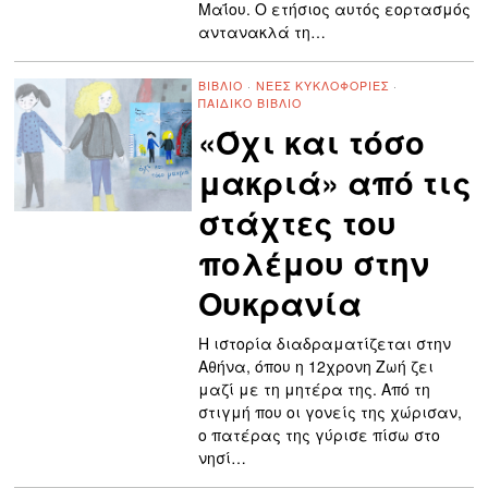
Μαΐου. Ο ετήσιος αυτός εορτασμός
αντανακλά τη…
ΒΙΒΛΊΟ
·
ΝΈΕΣ ΚΥΚΛΟΦΟΡΊΕΣ
·
ΠΑΙΔΙΚΌ ΒΙΒΛΊΟ
«Όχι και τόσο
μακριά» από τις
στάχτες του
πολέμου στην
Ουκρανία
Η ιστορία διαδραματίζεται στην
Αθήνα, όπου η 12χρονη Ζωή ζει
μαζί με τη μητέρα της. Από τη
στιγμή που οι γονείς της χώρισαν,
ο πατέρας της γύρισε πίσω στο
νησί…