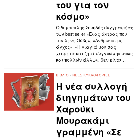
του για τον
κόσμο»
Ο δημοφιλής Σουηδός συγγραφέας
των best seller «Ένας άντρας που
τον λένε Ούβε», «Άνθρωποι με
άγχος», «Η γιαγιά μου σας
χαιρετά και ζητά συγγνώμη» όπως
και πολλών άλλων, δεν είναι…
ΒΙΒΛΊΟ
·
ΝΈΕΣ ΚΥΚΛΟΦΟΡΊΕΣ
Η νέα συλλογή
διηγημάτων του
Χαρούκι
Μουρακάμι
γραμμένη «Σε