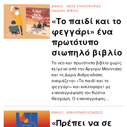
ΒΙΒΛΊΟ
·
ΝΈΕΣ ΚΥΚΛΟΦΟΡΊΕΣ
·
ΠΑΙΔΙΚΌ ΒΙΒΛΊΟ
«Το παιδί και το
φεγγάρι» ένα
πρωτότυπο
σιωπηλό βιβλίο
Το νέο και πρωτότυπο βιβλίο χωρίς
κείμενο από την Αργυρώ Μουντάκη
και τη Δώρα Ανδρεαδάκη
ονομάζεται «Το παιδί και το
φεγγάρι» και κυκλοφορεί με
εικονογράφηση του Κώστα
Θεοχάρη. Ο εικονογράφος…
ΒΙΒΛΊΟ
·
ΒΙΒΛΙΟΠΑΡΟΥΣΙΆΣΕΙΣ
«Πρέπει να σε