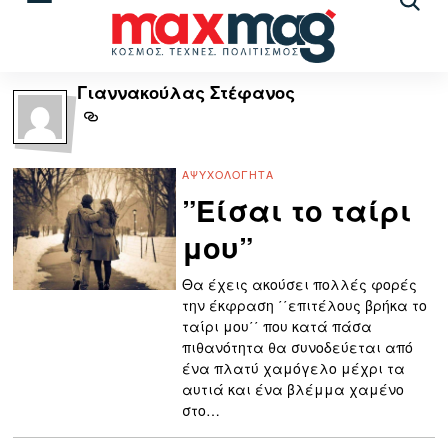
Αναζ
άρθρ
Γιαννακούλας Στέφανος
ΑΨΥΧΟΛΌΓΗΤΑ
”Είσαι το ταίρι
μου”
Θα έχεις ακούσει πολλές φορές
την έκφραση ΄΄επιτέλους βρήκα το
ταίρι μου΄΄ που κατά πάσα
πιθανότητα θα συνοδεύεται από
ένα πλατύ χαμόγελο μέχρι τα
αυτιά και ένα βλέμμα χαμένο
στο…