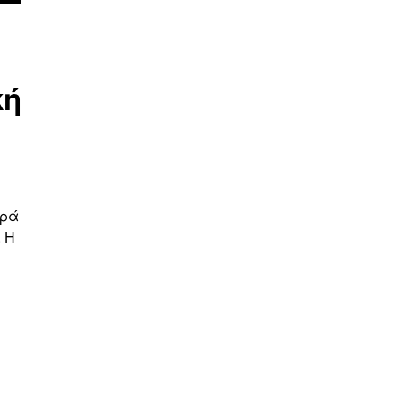
κή
ορά
. Η