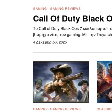
GAMING
·
GAMING REVIEWS
Call Of Duty Black
Το Call of Duty Black Ops 7 κυκλοφόρισ
βιομηχανίας του gaming. Με την Treyarc
4 Δεκεμβρίου, 2025
GAMING
·
GAMING REVIEWS
CLASSIC