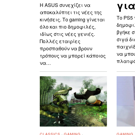
για
Η ASUS συνεχίζει να
αποκαλύπτει τις νέες της
Το PS5 
κινήσεις. Το gaming γίνεται
δημοφι
όλο και πιο δημοφιλές,
βγήκε σ
ιδίως στις νέες γενιές.
σιγά δ
Πολλές εταιρίες
παιχνί
προσπαθούν να βρουν
να μπου
τρόπους να μπορεί κάποιος
πλατφό
να…
CLASSICS
·
GAMING
·
GAMING