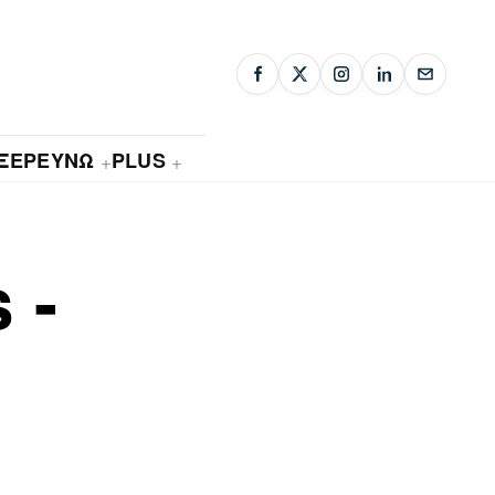
ΞΕΡΕΥΝΩ
PLUS
+
+
s
-