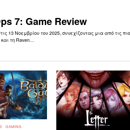
 Ops 7: Game Review
ε στις 13 Νοεμβρίου του 2025, συνεχίζοντας μια από τις π
h και τη Raven…
S
·
GAMING
·