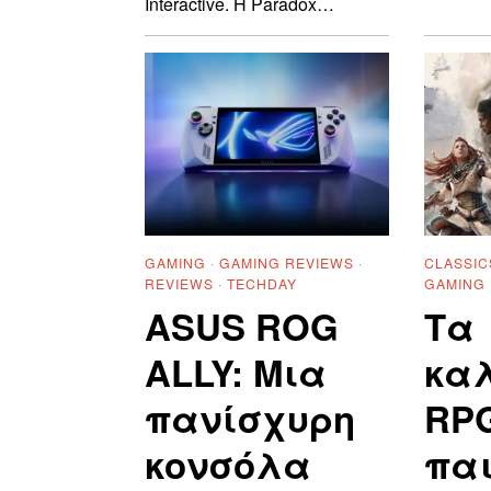
Interactive. Η Paradox…
GAMING
·
GAMING REVIEWS
·
CLASSIC
REVIEWS
·
TECHDAY
GAMING
ASUS ROG
Τα
ALLY: Μια
κα
πανίσχυρη
RP
κονσόλα
παι