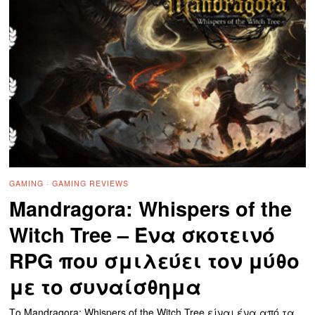
GAMING
·
GAMING REVIEWS
Mandragora: Whispers of the
Witch Tree – Ένα σκοτεινό
RPG που σμιλεύει τον μύθο
με το συναίσθημα
Το Mandragora: Whispers of the Witch Tree είναι ένα από τα