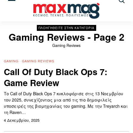
Αναζ
άρθρ
ΠΛΟΗΓΗΘΕΙΤΕ ΣΤΗΝ ΚΑΤΗΓΟΡΙΑ
Gaming Reviews
- Page 2
Gaming Reviews
GAMING
·
GAMING REVIEWS
Call Of Duty Black Ops 7:
Game Review
Το Call of Duty Black Ops 7 κυκλοφόρισε στις 13 Νοεμβρίου
του 2025, συνεχίζοντας μια από τις πιο δημοφιλείς
υποσειρές της βιομηχανίας του gaming. Με την Treyarch και
τη Raven…
4 Δεκεμβρίου, 2025