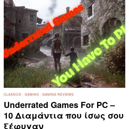
CLASSICS
·
GAMING
·
GAMING REVIEWS
Underrated Games For PC –
10 Διαμάντια που ίσως σου
ξέφυγαν