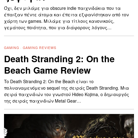
Όχι, δεν μιλάμε για obscure indie παιχνιδάκια που τα
έπαιξαν πέντε άτομα και έπειτα εξφανίστηκαν από τον
χάρτη των games. Μιλάμε για τίτλους κανονικούς,
γεμάτους ποιότητα, που για διάφορους λόγους…
GAMING
·
GAMING REVIEWS
Death Stranding 2: On the
Beach Game Review
To Death Stranding 2: On the Beach είναι το
πολυαναμενόμενο sequel της σειράς Death Stranding. Μια
σειρά παιχνιδιών του γνωστού Hideo Kojima, ο δημιουργός
της σειράς παιχνιδιών Metal Gear…