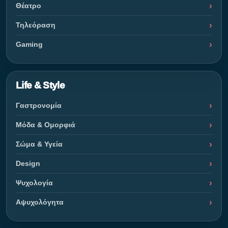
Θέατρο
Τηλεόραση
Gaming
Life & Style
Γαστρονομία
Μόδα & Ομορφιά
Σώμα & Υγεία
Design
Ψυχολογία
Αψυχολόγητα