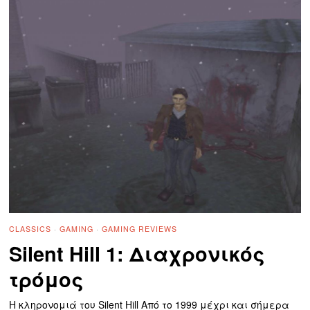
CLASSICS
·
GAMING
·
GAMING REVIEWS
Silent Hill 1: Διαχρονικός
τρόμος
Η κληρονομιά του Silent Hill Από το 1999 μέχρι και σήμερα