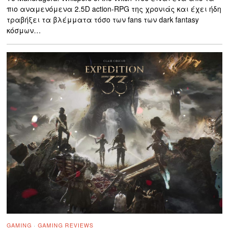
πιο αναμενόμενα 2.5D action-RPG της χρονιάς και έχει ήδη
τραβήξει τα βλέμματα τόσο των fans των dark fantasy
κόσμων…
GAMING
·
GAMING REVIEWS