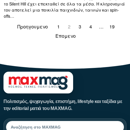
το Silent Hill έχει επεκταθεί σε όλα τα μέσα. Η κληρονομιά
του αποτελεί μια ποικιλία παιχνιδιών, ταινιών και spin-
offs…
Προηγουμενο
1
2
3
4
…
19
Επομενο
123123123
Πολιτισμός, ψυχαγωγία, επιστήμη, lifestyle και ταξίδια με
την editorial ματιά του MAXMAG.
Αναζήτηση