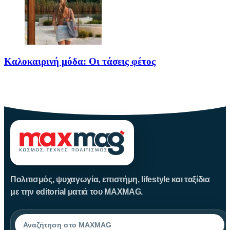
Καλοκαιρινή μόδα: Οι τάσεις φέτος
Καλοκαίρι αγαπημένο. Παραλίες, ξεκούραση και… ζέστη! Καμία
θερμοκρασία δε θα
Πολιτισμός, ψυχαγωγία, επιστήμη, lifestyle και ταξίδια
με την editorial ματιά του MAXMAG.
Αναζήτηση