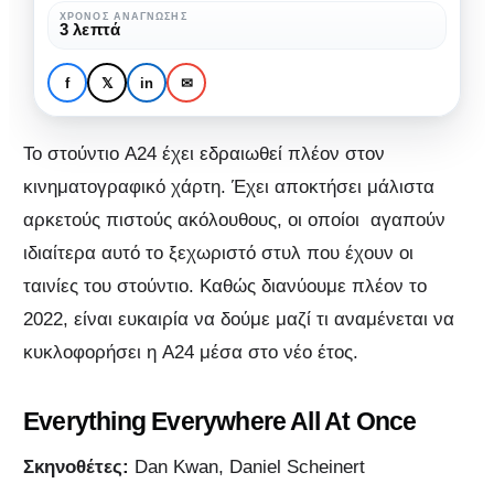
αναμένεται
ΧΡΌΝΟΣ ΑΝΆΓΝΩΣΗΣ
ΚΙΝΗΜΑΤΟΓΡΆΦΟΣ
ΛΊΣΤΕΣ ΤΑΙΝΙΏΝ
3 λεπτά
να
A24: Οι ταινίες που
κυκλοφορήσει
αναμένεται να
f
𝕏
in
✉
μέσα
κυκλοφορήσει μέσα στο
στο
2022
Το στούντιο A24 έχει εδραιωθεί πλέον στον
2022
κινηματογραφικό χάρτη. Έχει αποκτήσει μάλιστα
αρκετούς πιστούς ακόλουθους, οι οποίοι αγαπούν
ιδιαίτερα αυτό το ξεχωριστό στυλ που έχουν οι
ταινίες του στούντιο. Καθώς διανύουμε πλέον το
2022, είναι ευκαιρία να δούμε μαζί τι αναμένεται να
κυκλοφορήσει η A24 μέσα στο νέο έτος.
Everything Everywhere All At Once
Σκηνοθέτες:
Dan Kwan, Daniel Scheinert