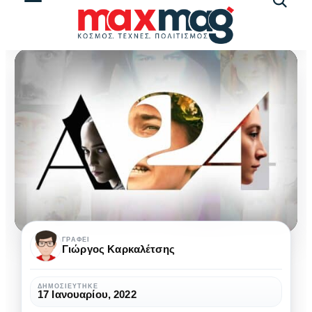
Αναζήτ
άρθρω
A24:
ΓΡΆΦΕΙ
Γιώργος Καρκαλέτσης
Οι
ταινίες
ΔΗΜΟΣΙΕΎΤΗΚΕ
17 Ιανουαρίου, 2022
που