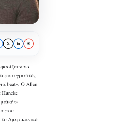
𝕏
in
✉
οφασίζουν να
ότερα ο γραπτός
ά beat». Ο Allen
 της
rt Huncke
ημαϊκής»
πα που
 το Αμερικανικό