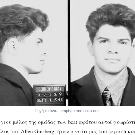
Πηγή εικόνας: emptymirrorbooks.com
 έγινε μέλος της ομάδας των beat αφότου αυτοί γνωρίσ
λος του Allen Ginsberg, ήταν ο νεότερος του γκρουπ κα