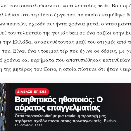
λλοί τον αποκαλούσαν και «ο τελευταίος beat». Βασισμ
λλά και στο τεράστιο έργο του, το οποίο εκτιμήθηκε δ
ν ποιητών, σχεδόν πενήντα χρόνια μετά, ο ντοκιμαντε
θεί τον τελευταίο της γενιάς beat σε ένα ταξίδι στην 
ι την Ελλάδα, ανασυνθέτοντας μαζί του στιγμές από τη
του. Είναι ένα ντοκιμαντέρ που έγινε σε δόσεις, με 
 χρόνια και ευρήματα που αποτυπώθηκαν κατευθείαν
 της μητέρας του Corso, η οποία πίστευε ότι ήταν νεκρ
ΔΙΆΒΑΣΕ ΕΠΊΣΗΣ
Βοηθητικός ηθοποιός: Ο
αόρατος επαγγελματίας
Όταν παρακολουθούμε μια ταινία, η προσοχή μας
στρέφεται σχεδόν πάντα στους πρωταγωνιστές. Εκείνοι
αφηγούνται την ιστορία…
15 ΙΟΥΛΊΟΥ, 2026