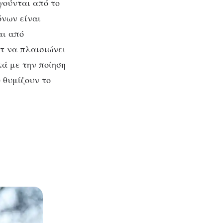
γούνται από το
όνων είναι
αι από
στ να πλαισιώνει
ικά με την ποίηση
 θυμίζουν το