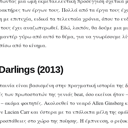
ετώντας μια ωμή εκμεταλλευτική προσέγγιση σχετικά μ
ακτήρες των έργων τους. Πολλά από τα έργα τους έχ
 με επιτυχία, ειδικά τα τελευταία χρόνια, όπου το εν
 τους έχει αναζωπυρωθεί. Εδώ, λοιπόν, θα δούμε μια μ
κιμαντέρ γύρω από αυτό το θέμα, για να γνωρίσουμε λί
πίσω από το κίνημα.
 Darlings (2013)
ταινία είναι βασισμένη στην πραγματική ιστορία της
δ
ς των πρωτοστατών της γενιάς beat, όσο εκείνοι ήταν 
– ακόμα φοιτητές. Ακολουθεί το νεαρό Allen Ginsberg κ
ν Lucien Carr και ύστερα με τα υπόλοιπα μέλη της ομά
προσπάθειες στο χώρο της ποίησης. Η έμπνευση, ο ριψο