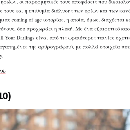
ηρώων, οι παρορμητικές τους αποφάσεις που δικαιολο
ς τους και η επιθυμία διάλυσης των ορίων και των καν
ιας coming of age ιστορίας, η οποία, όμως, διαχέεται κ
τόνους, όσο προχωράει η πλοκή. Με ένα εξαιρετικό κα
ill Your Darlings είναι από τις ωραιότερες ταινίες σχετ
ς αγαπημένες της αρθρογράφου), με πολλά στοιχεία που
y.
MDb
10)