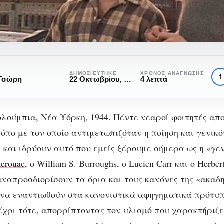
ΔΗΜΟΣΙΕΎΤΗΚΕ
ΧΡΌΝΟΣ ΑΝΆΓΝΩΣΗΣ
f
 Τσώρη
22 Οκτωβρίου, 2019
4 λεπτά
λούμπια, Νέα Υόρκη, 1944. Πέντε νεαροί φοιτητές απ
όπο με τον οποίο αντιμετωπιζόταν η ποίηση και γενικ
SPECIALS
ΚΙΝΗΜΑΤΟΓΡΆΦΟΣ
ΠΡΟΤΆΣΕΙΣ ΤΑΙΝΙΏΝ
 και ιδρύουν αυτό που εμείς ξέρουμε σήμερα ως η «γενι
ενιά beat και η επίδρασή
Kerouac
, ο William S. Burroughs, ο Lucien Carr και ο Herbe
στο σινεμά των ‘00s
ναπροσδιορίσουν τα όρια και τους κανόνες της «ακαδ
 να εναντιωθούν στα κανονιστικά αφηγηματικά πρότυ
χρι τότε, απορρίπτοντας τον υλισμό που χαρακτήριζε