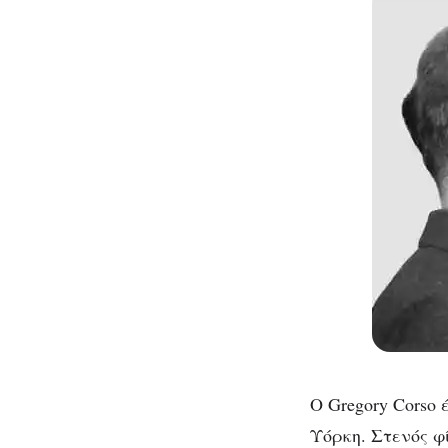
Ο Gregory Corso
Υόρκη. Στενός φί