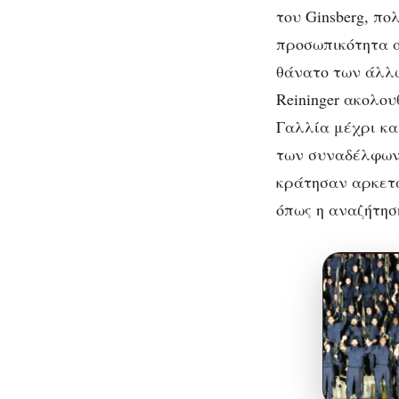
του Ginsberg, πο
προσωπικότητα α
θάνατο των άλλω
Reininger ακολου
Γαλλία μέχρι κα
των συναδέλφων 
κράτησαν αρκετά
όπως η αναζήτηση