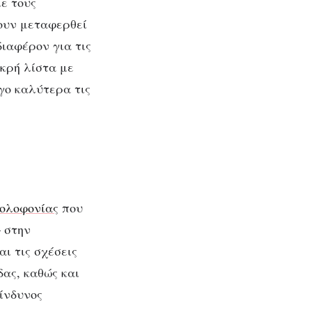
ε τους
ουν μεταφερθεί
διαφέρον για τις
ικρή λίστα με
γο καλύτερα τις
ολοφονίας
που
– στην
αι τις σχέσεις
δας, καθώς και
κίνδυνος