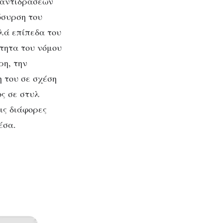
 αντιδράσεων
όσυρση του
λά επίπεδα του
ότητα του νόμου
ρη, την
η του σε σχέση
ος σε στυλ
ις διάφορες
έσα.