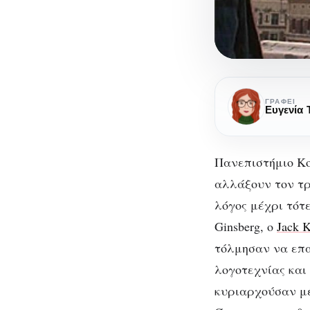
Η
γενιά
ΓΡΆΦΕΙ
Ευγενία
beat
και
η
Πανεπιστήμιο Κο
επίδρασή
αλλάξουν τον τρ
της
λόγος μέχρι τότε
Η γ
στο
Ginsberg, ο
Jack 
σινεμά
τόλμησαν να επα
των
λογοτεχνίας και
‘00s
κυριαρχούσαν μέ