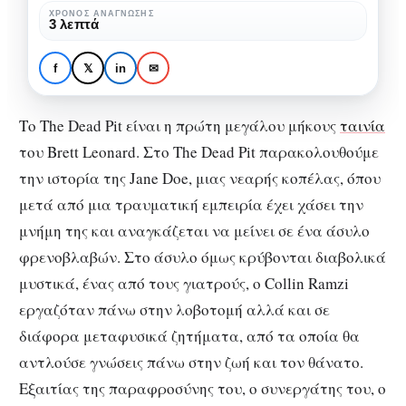
Pit
ΧΡΌΝΟΣ ΑΝΆΓΝΩΣΗΣ
3 λεπτά
(1989)
ΚΙΝΗΜΑΤΟΓΡΆΦΟΣ
ΚΡΙΤΙΚΈΣ
ΠΡΟΤΆΣΕΙΣ ΤΑΙΝΙΏΝ
Νύχτες Τρόμου: The
f
𝕏
in
✉
Dead Pit (1989)
Το The Dead Pit είναι η πρώτη μεγάλου μήκους
ταινία
του Brett Leonard. Στο The Dead Pit παρακολουθούμε
την ιστορία της Jane Doe, μιας νεαρής κοπέλας, όπου
μετά από μια τραυματική εμπειρία έχει χάσει την
μνήμη της και αναγκάζεται να μείνει σε ένα άσυλο
φρενοβλαβών. Στο άσυλο όμως κρύβονται διαβολικά
μυστικά, ένας από τους γιατρούς, ο Collin Ramzi
εργαζόταν πάνω στην λοβοτομή αλλά και σε
διάφορα μεταφυσικά ζητήματα, από τα οποία θα
αντλούσε γνώσεις πάνω στην ζωή και τον θάνατο.
Εξαιτίας της παραφροσύνης του, ο συνεργάτης του, ο