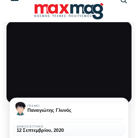
Αναζήτ
άρθρω
Νύχτες
ΓΡΆΦΕΙ
Παναγιώτης Γλυνός
Τρόμου:
The
ΔΗΜΟΣΙΕΎΤΗΚΕ
12 Σεπτεμβρίου, 2020
Dead