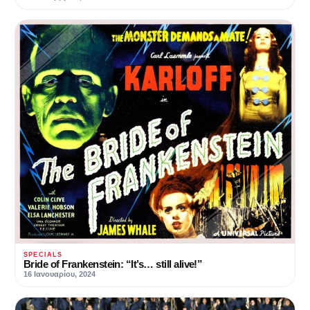
SPECIALS
Bride of Frankenstein: “It’s… still alive!”
16 Ιανουαρίου, 2024