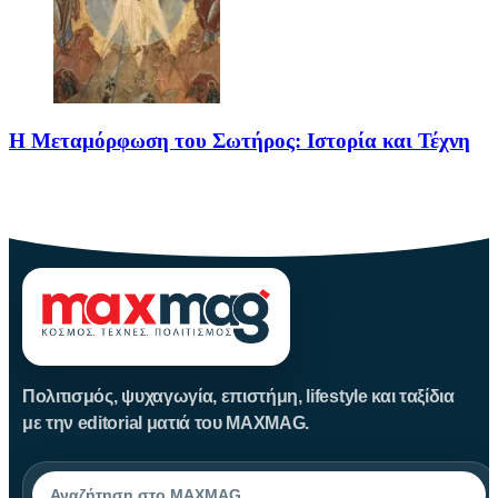
Η Μεταμόρφωση του Σωτήρος: Ιστορία και Τέχνη
Η Μεταμόρφωση του Σωτήρος: Ιστορία και Έθιμα Στις 6
Αυγούστου
Πολιτισμός, ψυχαγωγία, επιστήμη, lifestyle και ταξίδια
με την editorial ματιά του MAXMAG.
Αναζήτηση