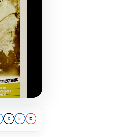
𝕏
in
✉