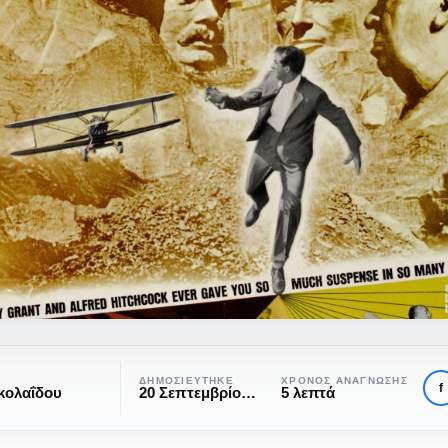
ΔΗΜΟΣΙΕΎΤΗΚΕ
ΧΡΌΝΟΣ ΑΝΆΓΝΩΣΗΣ
f
κολαΐδου
20 Σεπτεμβρίου, 2016
5 λεπτά