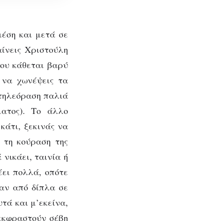
μέση και μετά σε
αίνεις Χριστούλη
σου κάθεται βαρύ
α να χωνέψεις τα
 τηλεόραση παλιά
ματος). Το άλλο
Στη
κάτι, ξεκινάς να
ε τη κούραση της
ν
 νικάει, ταινία ή
έει πολλά, οπότε
ταν από δίπλα σε
υτά και μ’εκείνα,
 εκφραστούν σέβη