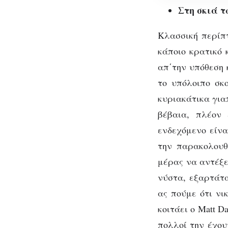
Στη σκιά τ
Στη
σκιά
Κλασσική περίπτ
των
κάποιο κρατικό 
τεσσάρων
απ΄την υπόθεση 
γιγάντων
το υπόλοιπο σκο
κυριακάτικα για
βέβαια, πλέον 
Τι
ενδεχόμενο είνα
την παρακολουθε
μέρας να αντέξει
νύστα, εξαρτάτα
ας πούμε ότι νι
κοιτάει ο Matt D
πολλοί την έχου