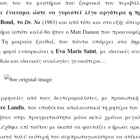
όνος του τα μυστήρια που ξαφνικά τον περιβά
ε έναυσμα ώστε να γυριστεί λίγο αργότερα η π
 Bond, το
Dr. No
(1963) και από τότε και στο εξής άπει
τήρα (οπότε καλό θα ήταν ο Matt Damon που προαναφέρ
Τη μοιραία ξανθιά, που πάντα υπάρχει στα δημ
Eva Marie Saint
τη φορά ενσαρκώνει η
, με ιδανικές α
 αθώο και ιδανικές αναλογίες γενικότερα…
 ερμηνείες από τους δευτερορολίστες, με προσωπική
yce
Landis
, που υποδύεται απολαυστικά τη μητέρα του
ήταν στην πραγματικότητα μόνο οκτώ χρόνια μεγ
λέχθηκε επί τούτου με σκοπό να φαντάζει ο ήρωας αρκ
 κατά πολύ νεότερή του συμπρωταγωνίστρια να στέκε