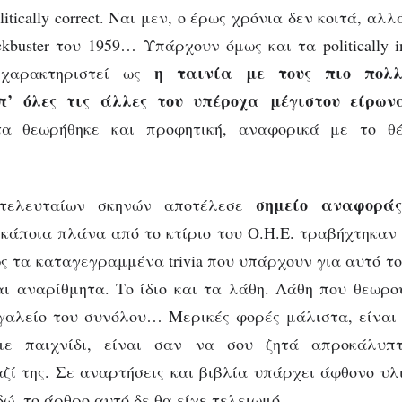
litically correct. Ναι μεν, ο έρως χρόνια δεν κοιτά, αλ
kbuster του 1959… Υπάρχουν όμως και τα politically in
η ταινία με τους πιο πολλο
 χαρακτηριστεί ως
π’ όλες τις άλλες του υπέροχα μέγιστου είρων
τα θεωρήθηκε και προφητική, αναφορικά με το θ
σημείο αναφοράς
τελευταίων σκηνών αποτέλεσε
 κάποια πλάνα από το κτίριο του Ο.Η.Ε. τραβήχτηκαν
ώς τα καταγεγραμμένα trivia που υπάρχουν για αυτό το
ι αναρίθμητα. Το ίδιο και τα λάθη. Λάθη που θεωρ
γαλείο του συνόλου… Μερικές φορές μάλιστα, είναι
με παιχνίδι, είναι σαν να σου ζητά απροκάλυπ
ζί της. Σε αναρτήσεις και βιβλία υπάρχει άφθονο υλι
ώ, το άρθρο αυτό δε θα είχε τελειωμό.