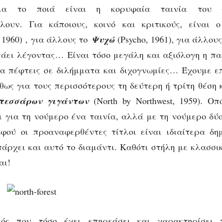
για το ποιά είναι η κορυφαία ταινία του
λουν. Για κάποιους, κοινό και κριτικούς, είναι
, 1960) , για άλλους τo
Ψυχώ
(Psycho, 1961), για άλλου
ι πάει λέγοντας… Είναι τόσο μεγάλη και αξιόλογη η π
να πέφτεις σε διλήμματα και διχογνωμίες… Έχουμε επ
θως για τους περισσότερους τη δεύτερη ή τρίτη θέση
τεσσάρων γιγάντων
(North by Northwest, 1959). Ο
ι για τη νούμερο ένα ταινία, αλλά με τη νούμερο δύ
φού οι προαναφερθέντες τίτλοι είναι ιδιαίτερα δημ
πάρχει και αυτό το διαμάντι. Καθότι στήλη με κλασσικ
αι!
μός που τόσο έχει επηρεάσει και χαρακτηρίσει 