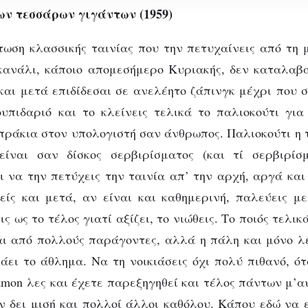
ων τεσσάρων γιγάντων (1959)
ωση κλασσικής ταινίας που την πετυχαίνεις από τη 
κανάλι, κάποιο απομεσήμερο Κυριακής, δεν καταλαβ
και μετά επιδίδεσαι σε ανελέητο ζάπινγκ μέχρι που 
υπιδαριό και το κλείνεις τελικά το παλιοκούτι γι
πράκια στον υπολογιστή σαν άνθρωπος. Παλιοκούτι η
ΚΙΝΗΜΑΤΟΓΡΆΦΟΣ
είναι σαν δίσκος σερβιρίσματος (και τί σερβιρίσ
 είδαμε, τι χάσαμε: 
ι να την πετύχεις την ταινία απ’ την αρχή, αργά και 
ίς και μετά, αν είναι και καθημερινή, παλεύεις μ
σκιά των τεσσάρω
ς ως το τέλος γιατί αξίζει, το νιώθεις. Το ποιός τελικά
ι από πολλούς παράγοντες, αλλά η πάλη και μόνο λ
γιγάντων
κάει το άθλημα. Να τη νοικιάσεις όχι πολύ πιθανό, ό
amon λες και έχετε παρεξηγηθεί και τέλος πάντων μ’α
ν δει μισή και πολλοί άλλοι καθόλου. Κάπου εδώ να