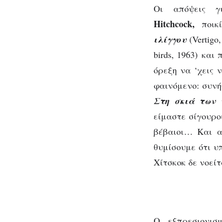
Οι απόψεις 
Hitchcock,
ποικί
ιλίγγου
(Vertigo
birds, 1963) κα
όρεξη να ‘χεις 
φαινόμενο: συνή
Στη σκιά των 
είμαστε σίγουρο
βέβαιοι… Και α
θυμίσουμε ότι υ
Χίτσκοκ δε νοείτ
Ο εξπρεσιονισ