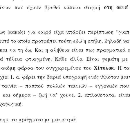
στη σκιά
είνων που έχουν βρεθεί κάποια στιγμή
ως (κακώς) για καιρό είχα υπάρξει περίπτωση “γιαπ
αυτό το οποίο προτρέπει τούτη εδώ η στήλη, δηλαδή ν
αι να τη δω. Και η αλήθεια είναι πως πραγματικά αξ
κά τέλεια φτιαγμένη. Κάθε άλλο. Είναι γεμάτη με
Χίτσκοκ
α ακόμη φάρσα του συγχωρεμένου του
. H τα
ιο: 1. α. φέρει την βαριά υπογραφή ενός ύψιστου μαιτ
 ταινία – παππού πολλών ταινιών – εγγονιών που
 και σήμερα – ζωή να’ χουνε. 2. απλούστατα, είνα
χαγωγική.
υμε τα πράγματα με μια σειρά: