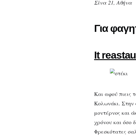
Σίνα 21, Αθήνα
Για φαγη
It reasta
Και αφού πιεις 
Κολωνάκι. Στην ο
μοντέρνος και ά
χρόνου και όσο δ
Φρεσκότατες σαλ