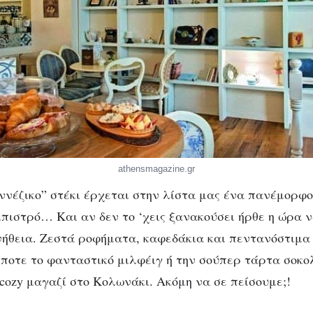
athensmagazine.gr
εννέζικο” στέκι έρχεται στην λίστα μας ένα πανέμορφ
πιστρό… Και αν δεν το ‘χεις ξανακούσει ήρθε η ώρα ν
υνήθεια. Ζεστά ροφήματα, καφεδάκια και πεντανόστιμα
ποτε το φανταστικό μιλφέιγ ή την σούπερ τάρτα σοκο
 cozy μαγαζί στο Κολωνάκι. Ακόμη να σε πείσουμε;!