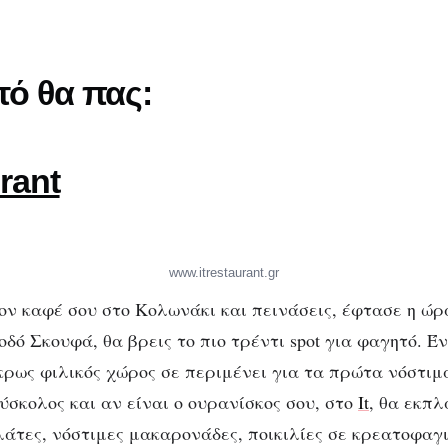
τό θα πας:
urant
www.itrestaurant.gr
τον καφέ σου στο Κολωνάκι και πεινάσεις, έφτασε η ώρ
δό Σκουφά, θα βρεις το πιο τρέντι spot για φαγητό. Έ
κρως φιλικός χώρος σε περιμένει για τα πρώτα νόστιμ
ύσκολος και αν είναι ο ουρανίσκος σου, στο
It
, θα εκπλ
άτες, νόστιμες μακαρονάδες, ποικιλίες σε κρεατοφαγ