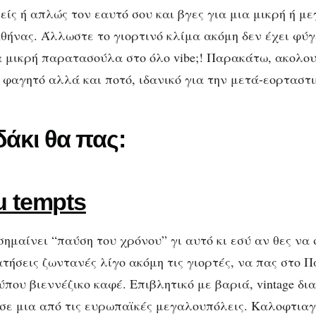
είς ή απλώς τον εαυτό σου και βγες για μια μικρή ή μ
θήνας. Άλλωστε το γιορτινό κλίμα ακόμη δεν έχει φύγε
ια μικρή παρατασούλα στο όλο vibe;! Παρακάτω, ακολου
, φαγητό αλλά και ποτό, ιδανικό για την μετά-εορταστ
δάκι θα πας:
du tempts
ts σημαίνει “παύση του χρόνου” γι αυτό κι εσύ αν θες να
τήσεις ζωντανές λίγο ακόμη τις γιορτές, να πας στο Π
που βιεννέζικο καφέ. Επιβλητικό με βαριά, vintage δι
 σε μια από τις ευρωπαϊκές μεγαλουπόλεις. Καλοφτιαγ