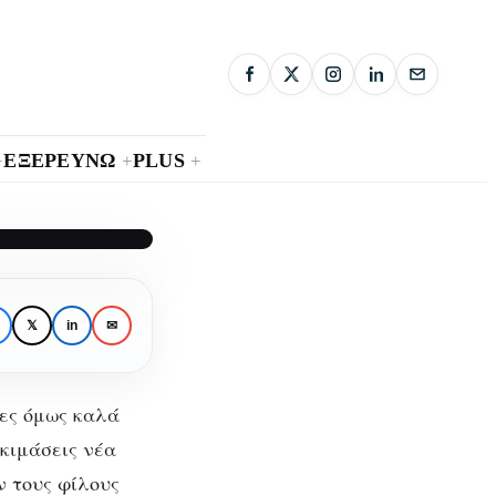
ΕΞΕΡΕΥΝΩ
PLUS
+
+
+
γός
𝕏
in
✉
να
λες όμως καλά
οκιμάσεις νέα
ν τους φίλους