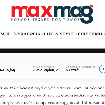
ΣΜΟΣ
ΨΥΧΑΓΩΓΙΑ
LIFE & STYLE
ΕΠΙΣΤΗΜΗ
+
+
+
CITY GUIDE
ΑΘΉΝΑ
ΠΡΟΤΑΣΕΙΣ
20: Ο πλήρης οδη
ΔΗΜΟΣΙΕΎΤΗΚΕ
ΧΡΌΝΟΣ ΑΝΆΓΝΩΣΗΣ
f
ϊλεμεζίδη
2 Ιανουαρίου, 2020
5 λεπτά
ε στέκια στην Αθή
εί να τελείωσαν ή σιγά σιγά να τελειώνουν, οι αδειού
εις άπλετο χρόνο να βγεις, να διασκεδάσεις και να δ
 σου γίνουν συνήθεια την νέα αυτή χρονιά. Πάρε λοιπό