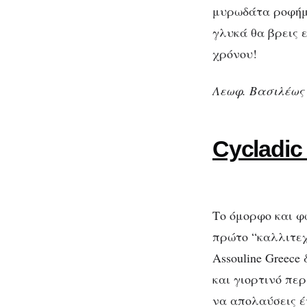
μυρωδάτα ροφήμα
γλυκά θα βρεις 
χρόνου!
Λεωφ. Βασιλέως 
Cycladic
Το όμορφο και φ
πρώτο “καλλιτεχ
Assouline Greece
και γιορτινό πε
να απολαύσεις έ