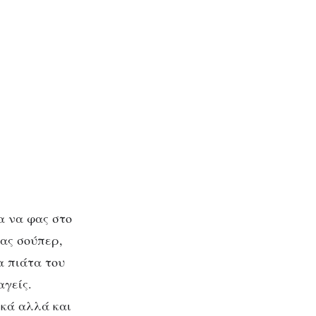
α να φας στο
νας σούπερ,
α πιάτα του
αγείς.
ικά αλλά και