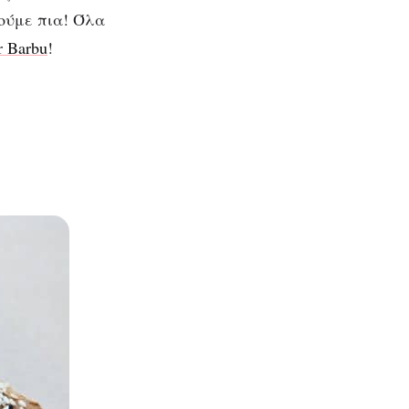
ούμε πια! Όλα
r Barbu
!