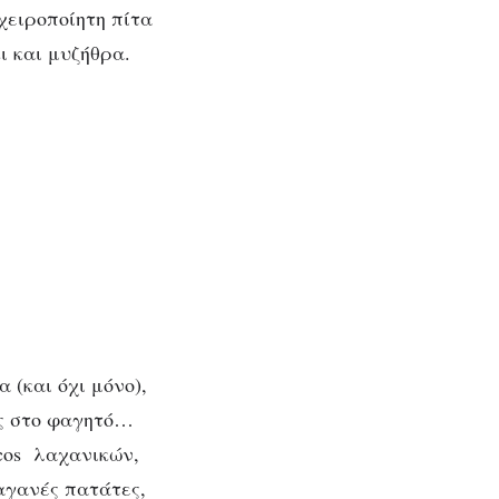
χειροποίητη πίτα
ι και μυζήθρα.
 (και όχι μόνο),
ως στο φαγητό…
cos λαχανικών,
αγανές πατάτες,