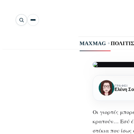
Αναζήτηση
άρθρων
+
MAXMAG
ΠΟΛΙΤΙ
2020:
20
Ο
ΓΡΆΦΕΙ
Ελένη Σο
πλήρης
μ
οδηγός
με
Οι γιορτές μπορ
στέκια
κρατούν… Εσύ έχ
στην
στέκια που ίσως