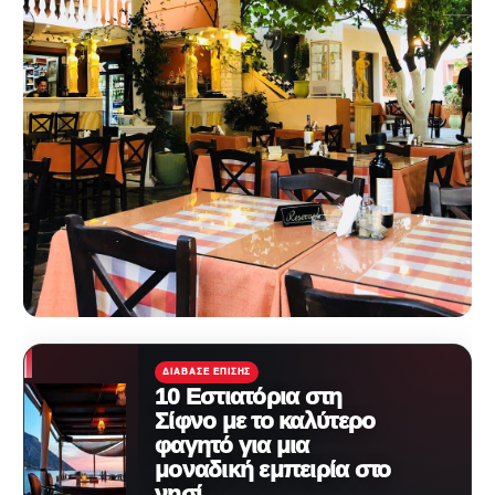
ΔΙΆΒΑΣΕ ΕΠΊΣΗΣ
10 Εστιατόρια στη
Σίφνο με το καλύτερο
φαγητό για μια
μοναδική εμπειρία στο
νησί