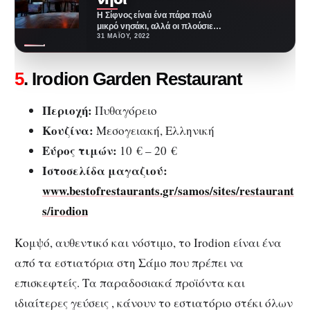
Η Σίφνος είναι ένα πάρα πολύ
μικρό νησάκι, αλλά οι πλούσιες
παραδόσεις της και η
31 ΜΑΪ́ΟΥ, 2022
σύγχρονη…
5
. Irodion Garden Restaurant
Περιοχή:
Πυθαγόρειο
Κουζίνα:
Μεσογειακή, Ελληνική
Εύρος τιμών:
10 € – 20 €
Ιστοσελίδα μαγαζιού:
www.bestofrestaurants.gr/samos/sites/restaurant
s/irodion
Κομψό, αυθεντικό και νόστιμο, το Irodion είναι ένα
από τα εστιατόρια στη Σάμο που πρέπει να
επισκεφτείς. Τα παραδοσιακά προϊόντα και
ιδιαίτερες γεύσεις , κάνουν το εστιατόριο στέκι όλων