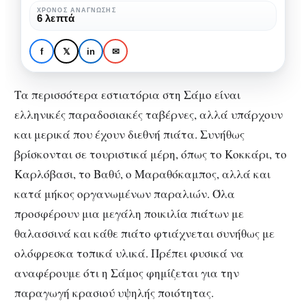
που
ΧΡΌΝΟΣ ΑΝΆΓΝΩΣΗΣ
6 λεπτά
CITY GUIDE
ΛΊΣΤΕΣ ΜΕ ΜΑΓΑΖΊΑ
θα
10 Εστιατόρια στη Σάμο
σου
που θα σου χαρίσουν μια
f
𝕏
in
✉
χαρίσουν
μαγική εμπειρία
μια
Τα περισσότερα εστιατόρια στη Σάμο είναι
μαγική
ελληνικές παραδοσιακές ταβέρνες, αλλά υπάρχουν
εμπειρία
και μερικά που έχουν διεθνή πιάτα. Συνήθως
βρίσκονται σε τουριστικά μέρη, όπως το Κοκκάρι, το
Καρλόβασι, το Βαθύ, ο Μαραθόκαμπος, αλλά και
κατά μήκος οργανωμένων παραλιών. Όλα
προσφέρουν μια μεγάλη ποικιλία πιάτων με
θαλασσινά και κάθε πιάτο φτιάχνεται συνήθως με
ολόφρεσκα τοπικά υλικά. Πρέπει φυσικά να
αναφέρουμε ότι η Σάμος φημίζεται για την
παραγωγή κρασιού υψηλής ποιότητας.