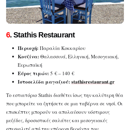
6
. Stathis Restaurant
Περιοχή:
Παραλία Κοκκαρίου
Κουζίνα:
Θαλασσινά, Ελληνική, Μεσογειακή,
Ευρωπαϊκή
Εύρος τιμών:
5 € – 140 €
Ιστοσελίδα μαγαζιού:
stathisrestaurant.gr
Το εστιατόριο Stathis διαθέτει ίσως την καλύτερη θέα
που μπορείτε να ζητήσετε σε μια ταβέρνα σε νησί. Οι
επισκέπτες μπορούν να απολαύσουν νόστιμους
μεζέδες, δροσιστικές σαλάτες και μεσογειακές
σπεσιαλιτέ από την υπέροχη βεράντα του