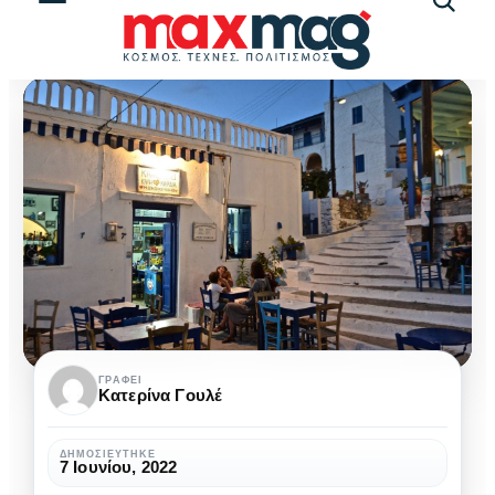
Αναζήτ
άρθρω
Τα
ΓΡΆΦΕΙ
Κατερίνα Γουλέ
10
καλύτερα
ΔΗΜΟΣΙΕΎΤΗΚΕ
7 Ιουνίου, 2022
Εστιατόρια