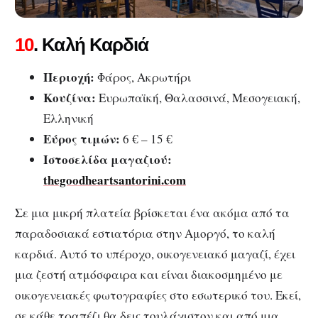
10
. Καλή Καρδιά
Περιοχή:
Φάρος, Ακρωτήρι
Κουζίνα:
Ευρωπαϊκή, Θαλασσινά, Μεσογειακή,
Ελληνική
Εύρος τιμών:
6 € – 15 €
Ιστοσελίδα μαγαζιού:
thegoodheartsantorini.com
Σε μια μικρή πλατεία βρίσκεται ένα ακόμα από τα
παραδοσιακά εστιατόρια στην Αμοργό, το καλή
καρδιά. Αυτό το υπέροχο, οικογενειακό μαγαζί, έχει
μια ζεστή ατμόσφαιρα και είναι διακοσμημένο με
οικογενειακές φωτογραφίες στο εσωτερικό του. Εκεί,
σε κάθε τραπέζι θα δεις τουλάχιστον και από μια