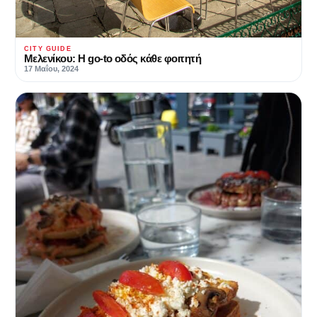
CITY GUIDE
Μελενίκου: Η go-to οδός κάθε φοιτητή
17 Μαΐου, 2024