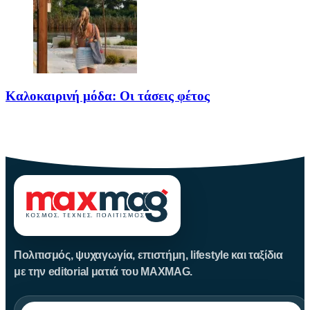
Καλοκαιρινή μόδα: Οι τάσεις φέτος
Καλοκαίρι αγαπημένο. Παραλίες, ξεκούραση και… ζέστη! Καμία
θερμοκρασία δε θα
Πολιτισμός, ψυχαγωγία, επιστήμη, lifestyle και ταξίδια
με την editorial ματιά του MAXMAG.
Αναζήτηση