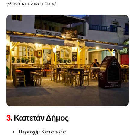
γλυκά και λικέρ τους!
3
. Καπετάν Δήμος
Περιοχή:
Κατάπολα