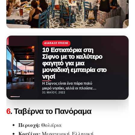
ΔΙΆΒΑΣΕ ΕΠΊΣΗΣ
10 Εστιατόρια στη
Σίφνο με το καλύτερο
φαγητό για μια
μοναδική εμπειρία στο
νησί
Η Σίφνος είναι ένα πάρα πολύ
μικρό νησάκι, αλλά οι πλούσιες
παραδόσεις της και η
31 ΜΑΪ́ΟΥ, 2022
σύγχρονη…
6
. Ταβέρνα το Πανόραμα
Περιοχή:
Θολάρια
Κουζίνα:
Μεσογειακή, Ελληνική