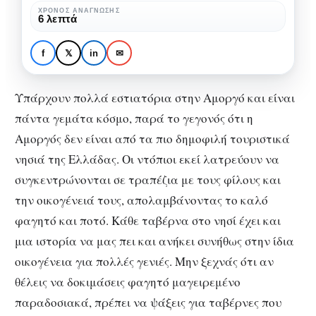
στην
ΧΡΌΝΟΣ ΑΝΆΓΝΩΣΗΣ
CITY GUIDE
ΛΊΣΤΕΣ ΜΕ ΜΑΓΑΖΊΑ
6 λεπτά
Αμοργό
Τα 10 καλύτερα
με
Εστιατόρια στην
f
𝕏
in
✉
φανταστικό
Αμοργό με φανταστικό
φαγητό!
φαγητό!
Υπάρχουν πολλά εστιατόρια στην Αμοργό και είναι
πάντα γεμάτα κόσμο, παρά το γεγονός ότι η
Αμοργός δεν είναι από τα πιο δημοφιλή τουριστικά
νησιά της Ελλάδας. Οι ντόπιοι εκεί λατρεύουν να
συγκεντρώνονται σε τραπέζια με τους φίλους και
την οικογένειά τους, απολαμβάνοντας το καλό
φαγητό και ποτό. Κάθε ταβέρνα στο νησί έχει και
μια ιστορία να μας πει και ανήκει συνήθως στην ίδια
οικογένεια για πολλές γενιές. Μην ξεχνάς ότι αν
θέλεις να δοκιμάσεις φαγητό μαγειρεμένο
παραδοσιακά, πρέπει να ψάξεις για ταβέρνες που