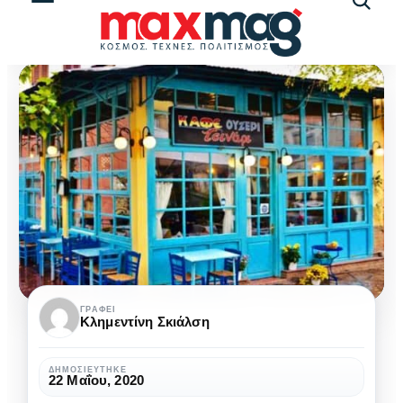
Αναζήτ
άρθρω
Καφέ-
ΓΡΆΦΕΙ
Κλημεντίνη Σκιάλση
Ουζερί
Τσινάρι:
ΔΗΜΟΣΙΕΎΤΗΚΕ
22 Μαΐου, 2020
Το