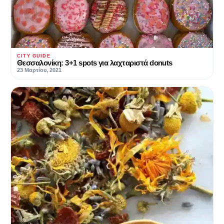
CITY GUIDE
Θεσσαλονίκη: 3+1 spots για λαχταριστά donuts
23 Μαρτίου, 2021