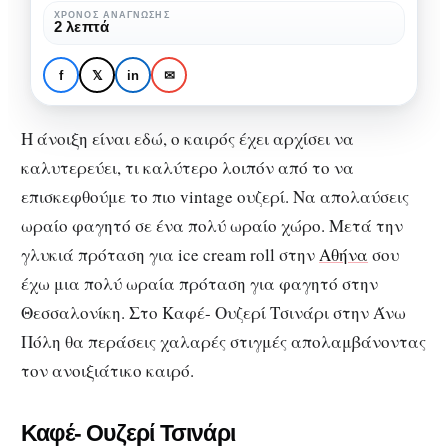
πιο
ΧΡΌΝΟΣ ΑΝΆΓΝΩΣΗΣ
CITY GUIDE
ΘΕΣΣΑΛΟΝΊΚΗ
2 λεπτά
vintage
Καφέ-Ουζερί Τσινάρι: Το
ουζερί
πιο vintage ουζερί στην
f
𝕏
in
✉
στην
Θεσσαλονική
Θεσσαλονική
Η άνοιξη είναι εδώ, ο καιρός έχει αρχίσει να
καλυτερεύει, τι καλύτερο λοιπόν από το να
επισκεφθούμε το πιο vintage ουζερί. Να απολαύσεις
ωραίο φαγητό σε ένα πολύ ωραίο χώρο. Μετά την
γλυκιά πρόταση για ice cream roll στην
Αθήνα
σου
έχω μια πολύ ωραία πρόταση για φαγητό στην
Θεσσαλονίκη. Στο Καφέ- Ουζερί Τσινάρι στην Άνω
Πόλη θα περάσεις χαλαρές στιγμές απολαμβάνοντας
τον ανοιξιάτικο καιρό.
Καφέ- Ουζερί Τσινάρι