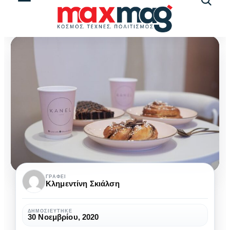
Αναζήτ
άρθρω
Kanel
ΓΡΆΦΕΙ
Κλημεντίνη Σκιάλση
Cafe:
Το
ΔΗΜΟΣΙΕΎΤΗΚΕ
30 Νοεμβρίου, 2020
πιο