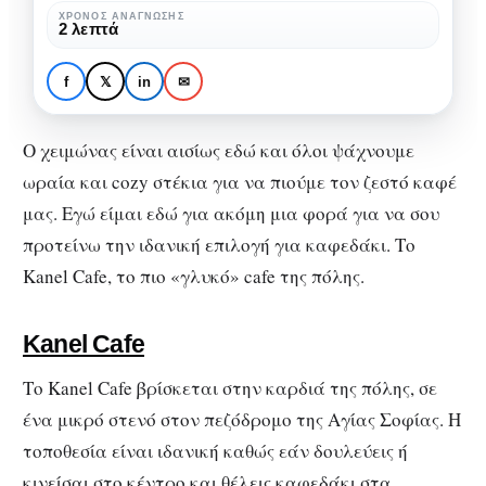
«γλυκό»
ΧΡΌΝΟΣ ΑΝΆΓΝΩΣΗΣ
CITY GUIDE
ΘΕΣΣΑΛΟΝΊΚΗ
2 λεπτά
cafe
Kanel Cafe: Το πιο
στην
«γλυκό» cafe στην
f
𝕏
in
✉
Θεσσαλονίκη
Θεσσαλονίκη
Ο χειμώνας είναι αισίως εδώ και όλοι ψάχνουμε
ωραία και cozy στέκια για να πιούμε τον ζεστό καφέ
μας. Εγώ είμαι εδώ για ακόμη μια φορά για να σου
προτείνω την ιδανική επιλογή για καφεδάκι. Το
Kanel Cafe, το πιο «γλυκό» cafe της πόλης.
Kanel Cafe
Το Kanel Cafe βρίσκεται στην καρδιά της πόλης, σε
ένα μικρό στενό στον πεζόδρομο της Αγίας Σοφίας. Η
τοποθεσία είναι ιδανική καθώς εάν δουλεύεις ή
κινείσαι στο κέντρο και θέλεις καφεδάκι στα