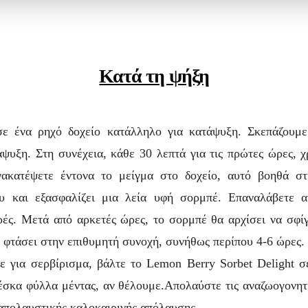
Κατά τη ψήξη
σε ένα ρηχό δοχείο κατάλληλο για κατάψυξη.
Σκεπάζουμε
άψυξη.
Στη συνέχεια, κάθε 30 λεπτά για τις πρώτες ώρες, 
νακατέψετε έντονα το μείγμα στο δοχείο, α
υτό βοηθά στ
υ και εξασφαλίζει μια λεία υφή σορμπέ.
Επαναλάβετε α
ρές.
Μετά από αρκετές ώρες, το σορμπέ θα αρχίσει να σφίγ
 φτάσει στην επιθυμητή συνοχή, συνήθως περίπου 4-6 ώρες.
τε για σερβίρισμα, βάλτε το Lemon Berry Sorbet Delight σ
έσκα φύλλα μέντας, αν θέλουμε.
Απολαύστε τις αναζωογονητι
 απολαυστικής καλοκαιρινής απόλαυσης.