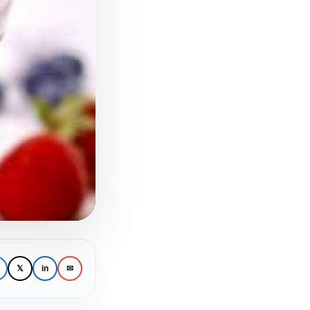
𝕏
in
✉