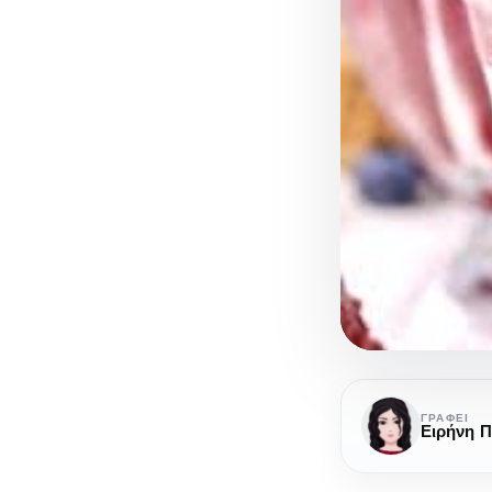
Καλοκαιριν
Lemon
ΓΡΆΦΕΙ
Berry
Sorbet