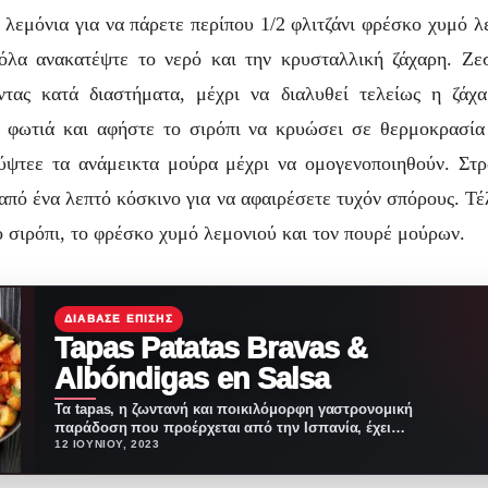
 λεμόνια για να πάρετε περίπου 1/2 φλιτζάνι φρέσκο χυμό λ
όλα ανακατέψτε το νερό και την κρυσταλλική ζάχαρη. Ζε
ντας κατά διαστήματα, μέχρι να διαλυθεί τελείως η ζάχα
 φωτιά και αφήστε το σιρόπι να κρυώσει σε θερμοκρασί
ύψτεε τα ανάμεικτα μούρα μέχρι να ομογενοποιηθούν. Στρ
πό ένα λεπτό κόσκινο για να αφαιρέσετε τυχόν σπόρους.
Τέ
ο σιρόπι, το φρέσκο χυμό λεμονιού και τον πουρέ μούρων.
ΔΙΆΒΑΣΕ ΕΠΊΣΗΣ
Tapas Patatas Bravas &
Albóndigas en Salsa
Τα tapas, η ζωντανή και ποικιλόμορφη γαστρονομική
παράδοση που προέρχεται από την Ισπανία, έχει
κατακλύσει τον…
12 ΙΟΥΝΊΟΥ, 2023