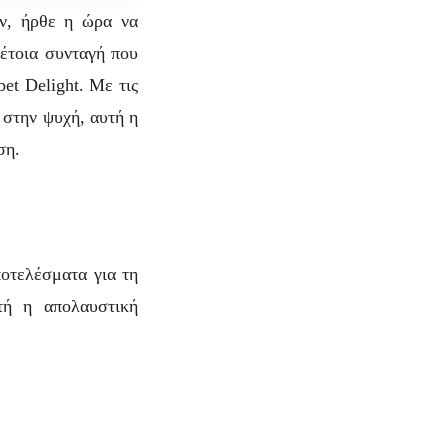
υν, ήρθε η ώρα να
τέτοια συνταγή που
et Delight. Με τις
 στην ψυχή, αυτή η
ση.
οτελέσματα για τη
erry
τή η απολαυστική