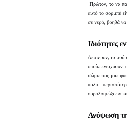
Πρώτον, το να παρ
αυτό το σορμπέ εί
σε νερό, βοηθά να
Ιδιότητες ε
Δευτερον, τα μούρ
οποία ενισχύουν 
σώμα σας μια φυσ
πολύ περισσότ
ουρολοιμώξεων κα
Ανύψωση τη