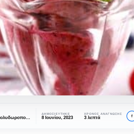
ό
ΔΗΜΟΣΙΕΎΤΗΚΕ
ΧΡΌΝΟΣ ΑΝΆΓΝΩΣΗΣ
f
Ειρήνη Πολυδωροπούλου
8 Ιουνίου, 2023
3 λεπτά