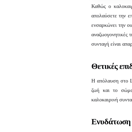
Delight
Καθώς ο καλοκαιρ
απολαύσετε την επ
ενσαρκώνει την ου
αναζωογονητικές τ
συνταγή είναι απα
Θετικές επι
Η απόλαυση στο L
Καλ
ζωή και το σώμα
καλοκαιρινή συντα
Ενυδάτωση 