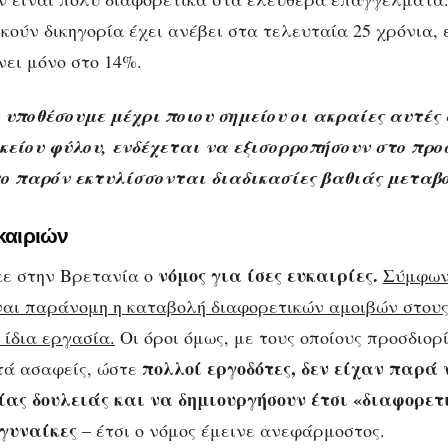
κούν δικηγορία έχει ανέβει στα τελευταία 25 χρόνια, 
ει μόνο στο 14%.
 υποθέσουμε μέχρι ποιου σημείου οι ακραίες αυτές
κείου φύλου, ενδέχεται να εξισορροπήσουν στο προ
το παρόν εκτυλίσσονται διαδικασίες βαθιάς μεταβο
καιριών
νόμος για ίσες ευκαιρίες.
κε στην Βρετανία ο
Σύμφων
ίναι παράνομη η καταβολή διαφορετικών αμοιβών στους
 ίδια εργασία.
Οι όροι όμως, με τους οποίους προσδιορ
πολλοί εργοδότες, δεν είχαν παρά
τά ασαφείς, ώστε
ίας δουλειάς και να δημιουργήσουν έτσι «διαφορετ
 γυναίκες
– έτσι ο νόμος έμεινε ανεφάρμοστος.