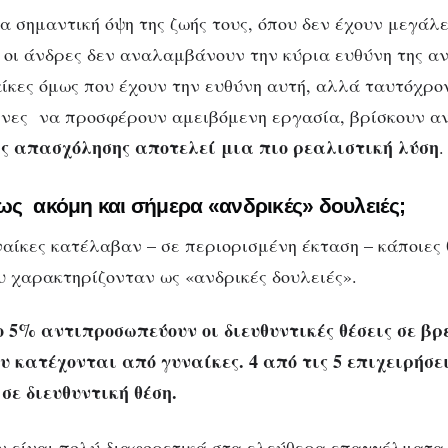
α σημαντική όψη της ζωής τους, όπου δεν έχουν μεγάλε
 οι άνδρες δεν αναλαμβάνουν την κύρια ευθύνη της α
αίκες όμως που έχουν την ευθύνη αυτή, αλλά ταυτόχρο
ένες να προσφέρουν αμειβόμενη εργασία, βρίσκουν α
ς απασχόλησης αποτελεί μια πιο ρεαλιστική λύση
.
ς ακόμη και σήμερα «ανδρικές» δουλειές;
αίκες κατέλαβαν – σε περιορισμένη έκταση – κάποιες 
 χαρακτηρίζονταν ως «ανδρικές δουλειές».
ο 5% αντιπροσωπεύουν οι διευθυντικές θέσεις σε βρ
υ κατέχονται από γυναίκες. 4 από τις 5 επιχειρήσει
σε διευθυντική θέση.
 είναι πολύ διαφορετικά στα ελεύθερα επαγγέλματα.