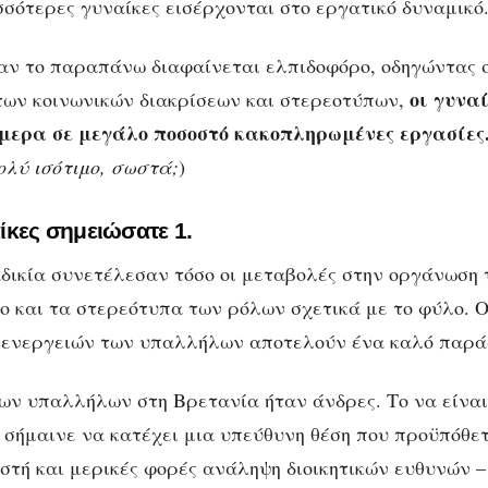
σσότερες γυναίκες εισέρχονται στο εργατικό δυναμικό
ν το παραπάνω διαφαίνεται ελπιδοφόρο, οδηγώντας σ
ΚΟΙΝΩΝΊΑ
ΠΟΛΙΤΙΣΜΌΣ
υναικεία εργασία: 
οι γυνα
ων κοινωνικών διακρίσεων και στερεοτύπων,
μερα σε μεγάλο ποσοστό κακοπληρωμένες εργασίες
διακρίσεις αποκτού
ολύ ισότιμο, σωστά;
)
γένος
ίκες σημειώσατε 1.
ικία συνετέλεσαν τόσο οι μεταβολές στην οργάνωση 
ο και τα στερεότυπα των ρόλων σχετικά με το φύλο. Ο
ν ενεργειών των υπαλλήλων αποτελούν ένα καλό παρά
των υπαλλήλων στη Βρετανία ήταν άνδρες. Το να είναι
 σήμαινε να κατέχει μια υπεύθυνη θέση που προϋπόθε
στή και μερικές φορές ανάληψη διοικητικών ευθυνών –