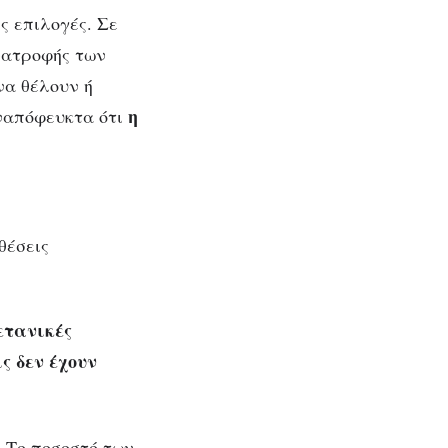
ς επιλογές. Σε
νατροφής των
να θέλουν ή
η
ναπόφευκτα ότι
θέσεις
ετανικές
ς δεν έχουν
 Το ποσοστό των