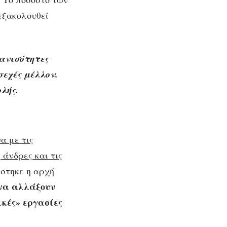
εξακολουθεί
 ανισότητες
σεχές μέλλον.
λής.
α με τις
 άνδρες και τις
ίστηκε η αρχή
 να αλλάξουν
ικές» εργασίες