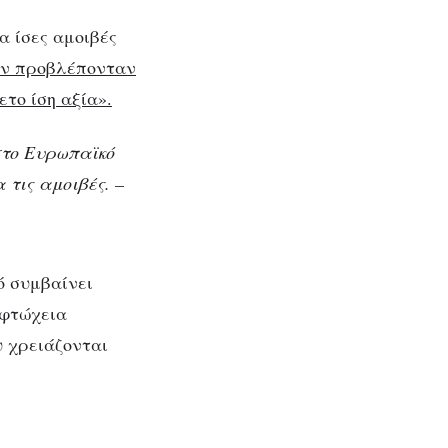
α ίσες αμοιβές
εν προβλέπονταν
ετο ίση αξία».
στο Ευρωπαϊκό
 τις αμοιβές. –
ό συμβαίνει
 φτώχεια
υ χρειάζονται