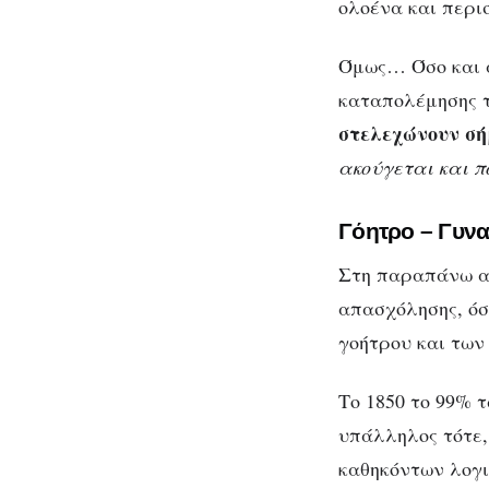
ολοένα και περι
Όμως… Όσο και α
Γ
καταπολέμησης τ
στελεχώνουν σή
ακούγεται και π
Γόητρο – Γυνα
Στη παραπάνω αδ
απασχόλησης, όσ
γοήτρου και τω
Το 1850 το 99% 
υπάλληλος τότε,
καθηκόντων λογι