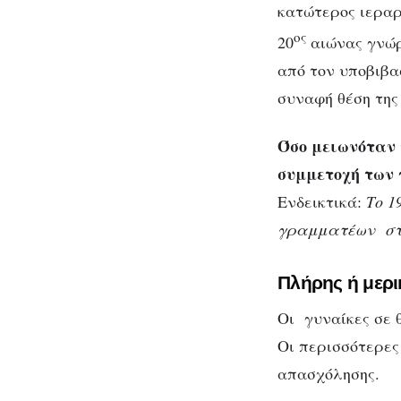
κατώτερος ιεραρ
ος
20
αιώνας γνώρ
από τον υποβιβα
συναφή θέση της
Όσο μειωνόταν 
συμμετοχή των 
Ενδεικτικά:
Το 1
γραμματέων στο
Πλήρης ή μερ
Οι γυναίκες σε 
Οι περισσότερες
απασχόλησης.