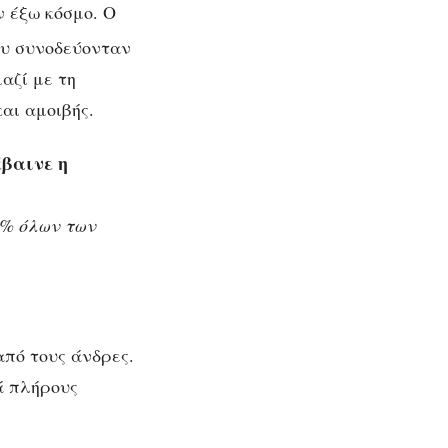
ν έξω κόσμο. Ο
ου συνοδεύονταν
αζί με τη
αι αμοιβής.
έβαινε η
8% όλων των
από τους άνδρες.
ρά πλήρους