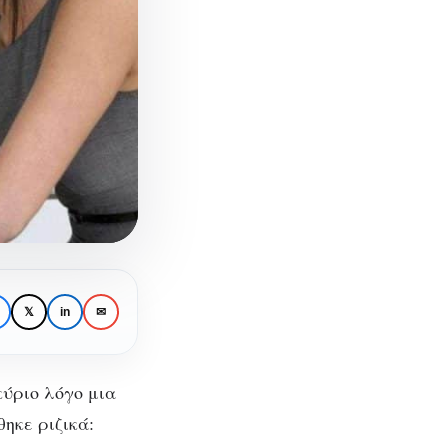
𝕏
in
✉
κύριο λόγο μια
ηκε ριζικά: