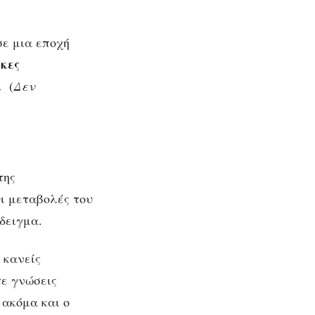
.
ε μια εποχή
Οι
ίκες
.
(
Δεν
ν
της
ι μεταβολές του
δειγμα.
 κανείς
τε γνώσεις
 ακόμα και ο