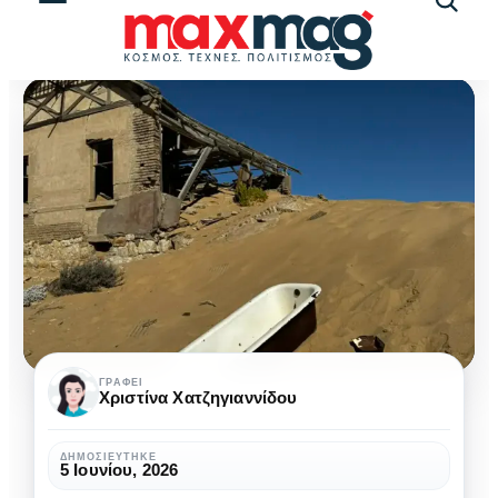
Αναζήτ
άρθρω
Ghost
ΓΡΆΦΕΙ
Χριστίνα Χατζηγιαννίδου
towns:
από
ΔΗΜΟΣΙΕΎΤΗΚΕ
5 Ιουνίου, 2026
την