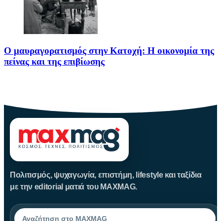
Ο μαυραγορατισμός στην Κατοχή: Η οικονομία της
πείνας και της επιβίωσης
Ο μαυραγορατισμός στην Κατοχή δεν υπήρξε απλώς μια παράνομη
οικονομική
Πολιτισμός, ψυχαγωγία, επιστήμη, lifestyle και ταξίδια
με την editorial ματιά του MAXMAG.
Αναζήτηση