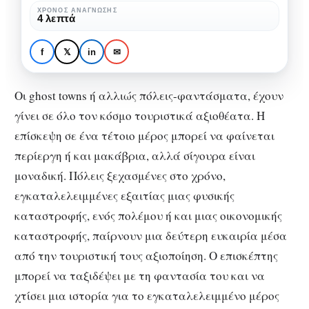
εγκατάλειψη
ΧΡΌΝΟΣ ΑΝΆΓΝΩΣΗΣ
ΚΟΙΝΩΝΊΑ
ΠΟΛΙΤΙΣΜΌΣ
4 λεπτά
στον
Ghost towns: από την
τουρισμό
εγκατάλειψη στον
f
𝕏
in
✉
τουρισμό
Οι ghost towns ή αλλιώς πόλεις-φαντάσματα, έχουν
γίνει σε όλο τον κόσμο τουριστικά αξιοθέατα. Η
επίσκεψη σε ένα τέτοιο μέρος μπορεί να φαίνεται
περίεργη ή και μακάβρια, αλλά σίγουρα είναι
μοναδική. Πόλεις ξεχασμένες στο χρόνο,
εγκαταλελειμμένες εξαιτίας μιας φυσικής
καταστροφής, ενός πολέμου ή και μιας οικονομικής
καταστροφής, παίρνουν μια δεύτερη ευκαιρία μέσα
από την τουριστική τους αξιοποίηση. Ο επισκέπτης
μπορεί να ταξιδέψει με τη φαντασία του και να
χτίσει μια ιστορία για το εγκαταλελειμμένο μέρος