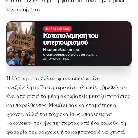
και να ταξιδέψει με τη φαντασία του στην περίοδο
της ακμής του.
ΔΙΆΒΑΣΕ ΕΠΊΣΗΣ
Καταπολέμηση του
υπερτουρισμού
Η καταπολέμηση του
υπερτουρισμού φαίνεται πως
απασχολεί όλο και
26 ΙΟΥΝΊΟΥ, 2026
περισσότερες χώρες ή και
μεμονωμένες πόλεις του…
Η λίστα με τις πόλεις-φαντάσματα είναι
ανεξάντλητη. Το σίγουρο είναι ότι μόλις βρεθείς σε
ένα από αυτά τα μέρη ακροβατείς μεταξύ παρόντος
και παρελθόντος. Μοιάζει σαν να σταμάτησε ο
χρόνος, αλλά ταυτόχρονα ίσως μπορέσεις να
«ακούσεις» τον ήχο της πόρτας από ένα σαλούν, τη
φασαρία του ορυχείου ή το καμπαναριό να χτυπά.