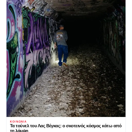
ΚΟΙΝΩΝΊΑ
Τα τούνελ του Λας Βέγκας: ο σκοτεινός κόσμος κάτω από
τη λάμψη